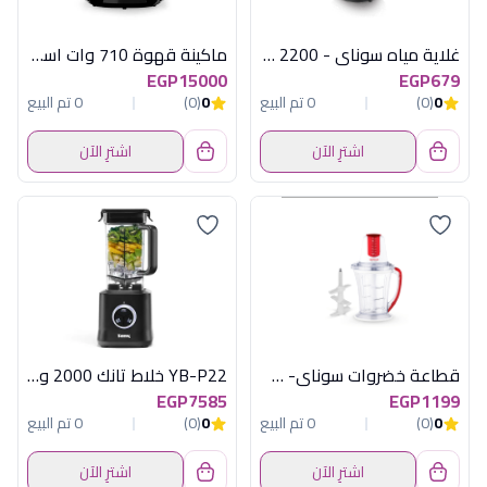
غلاية مياه سوناي - 2200 وات، 1.7 لتر - احمر - MAR-3000
ماكينة قهوة 710 وات اسود * ذهبى ارزوم ا
EGP15000
EGP679
0
(0)
0 تم البيع
0
(0)
0 تم البيع
اشترِ الآن
اشترِ الآن
قطاعة خضروات سوناي- سوبر – 700 وات، 1.5 لتر، 6 شفرات ذات التكنولوجيا السداسية مزودة بقشارة ثوم - MAR-3077
YB-P22 خلاط تانك 2000 وات
EGP7585
EGP1199
0
(0)
0 تم البيع
0
(0)
0 تم البيع
اشترِ الآن
اشترِ الآن