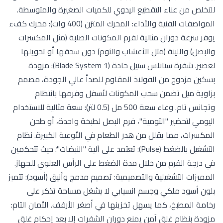
للتخلص من عناء التقطيع اليدوي للكميات الصغيرة والمتوسطة.
المواصفات الفنية والأداء: المحرك المتزن (400 وات): محرك كفء
يوفر سرعة دوران مثالية لفرم المكونات الصلبة (مثل المكسرات
والبصل) واللينة (مثل الأعشاب والثوم) دون سحقها أو تحويلها
لعصير. شفرة ستانلس ستيل حادة (1 Blade System): مزودة
بسكين مزدوج من الفولاذ المقاوم للصدأ عالي الجودة، مصمم
بزاوية ميل تضمن سحب المكونات لأسفل وفرمها بانتظام
وتجانس تام. وعاء سعة 500 مل (0.5 لتر): سعة مثالية للاستخدام
اليومي لتحضير "التومية"، فرم البصل لطبخة واحدة، أو طحن
المكسرات، مما يقلل من هدر الطعام في الأوعية الكبيرة. نظام
التشغيل بالضغط (Pulse): تعتمد على آلية "النبضات"؛ حيث تتحكمين
في درجة الفرم من خلال مدة الضغط على الرأس العلوي للجهاز.
المميزات التشغيلية والتصميمية: تصميم مدمج وأنيق (أسود): تتميز
بلون أسود ملكي وجسم انسيابي لا يشغل مساحة تذكر على
رخامة المطبخ، كما يسهل تخزينها في أصغر الأرفف. الأمان التام:
مزودة بنظام غلق آمن يمنع دوران الشفرات إلا بعد إحكام غلق