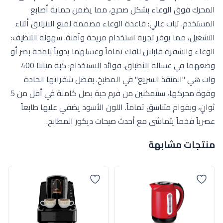
المحرك فوق الوعاء بشكل صحيح، مما يضمن حماية أصابع
المستخدم. ثبات عالي: قاعدة الوعاء مصممة لمنع الانزلاق أثناء
التشغيل، مما يوفر تجربة استخدام مريحة وآمنة. سهولة التنظيف:
الوعاء والشفرة قابلان للفك تماماً وغسلهما يدوياً بلمحة بصر أو
وضعهما في غسالة الأطباق. فوائد الاستخدام: كبة ميانتا 400
وات هي "المنقذ السريع" في المطبخ. بفضل شفراتها الحادة
وقوة محركها، ستتمكنين من فرم حبة بصل كاملة في أقل من 5
ثوانٍ، وبقوام متناسق تماماً. اللون الأسود يضفي عليها طابعاً
عصرياً فخماً يتماشى مع أحدث صيحات ديكور المطابخ.
منتجات مشابهة