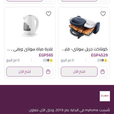
كونتاكت جريل سوناي- فليم - 1800 وات، 5 مستويات لدرجات الحرارة - SH-300
غلاية مياة سوناي ويفي , 2200 وات, 1.7, لتر , ابيض MAR-3970
EGP565
EGP4529
0
(0)
0 تم البيع
0
(0)
0 تم البيع
اشترِ الآن
اشترِ الآن
تأسست myhome في البداية عام 2016، وحتى الآن، نتعاون