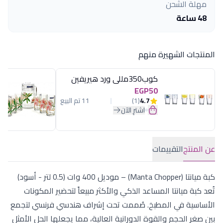
مهلة الشحن
48 ساعة
المنتجات الشهيرة منهم
كوب350مللى ورد هيريفين
EGP50
4.7
(1)
11 تم البيع
اشترِ الآن
عن المنتج
التقييمات
كبة ميانتا (Manta Chopper) – موديل 400 وات (0.5 لتر - أسود)
تُعد كبة ميانتا المساعد الذكي والأكثر مبيعاً لتحضير المكونات
الأساسية في المطبخ. صُممت تحت إشراف هندسي فرنسي لتجمع
بين صغر الحجم والقوة الدورانية العالية، مما يجعلها الحل الأمثل