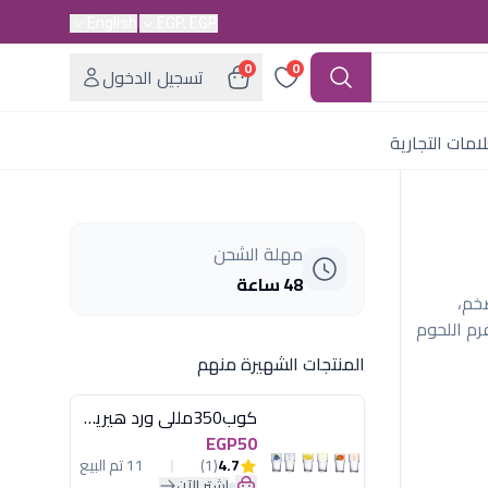
English
EGP, EGP
0
0
تسجيل الدخول
امات التجارية
مهلة الشحن
48 ساعة
 بوعاء ضخم،
م اللحوم
المنتجات الشهيرة منهم
كوب350مللى ورد هيريفين
EGP50
4.7
(1)
11 تم البيع
اشترِ الآن