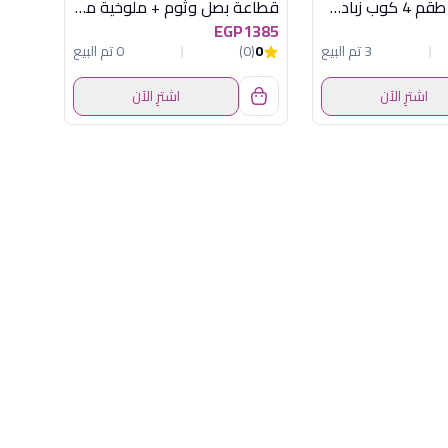
MAR-1004 طقم 4 كوب زبادى سوناى
قطاعة بصل وثوم + ملوخية مولينكس 500 وات
EGP1385
3 تم البيع
0
(0)
0 تم البيع
اشترِ الآن
اشترِ الآن