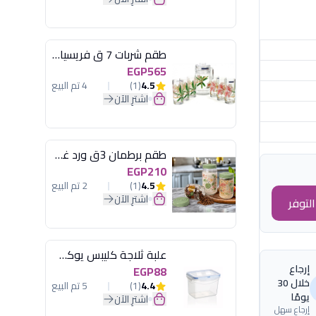
طقم شربات 7 ق فريسيا لومينارك
EGP565
4.5
(1)
4 تم البيع
اشترِ الآن
طقم برطمان 3ق ورد غطاء مينت جرين هيريفين
EGP210
4.5
(1)
2 تم البيع
اشترِ الآن
لتوفر
علبة ثلاجة كليبس يوكسان
إرجاع
EGP88
خلال 30
4.4
(1)
5 تم البيع
يومًا
اشترِ الآن
إرجاع سهل