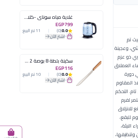
غلاية مياه سوناي -كلاسيك 2200 وات، 1.7 لتر زجاج اضائة ليد - MAR-3752
EGP799
0.0
(0)
11 تم البيع
اشترِ الآن
ا، حيث تم
شي، وعجينة
ية والأداء: المحرك المعزز (500 وات): محرك قوي ذو عزم
سكينة بلطة 8 بوصة 2 مسمار
عاء العملاق
EGP116
 في دورة
0.0
(0)
10 تم البيع
اشترِ الآن
حادة جداً من الفولاذ المقاوم
 تام. التحكم
ستمر لفرم
 للانزلاق
م للبقع،
 النيئة،
 وتنظيفها،