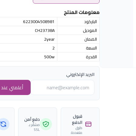
معلومات المنتج
الباركود
6223004508981
الموديل
CH23738A
الضمان
2year
السعة
2
القدرة
500w
البريد الإلكتروني
أعلمني عند ا
قبول
دفع آمن
الدفع
مشفّر بـ
طرق
SSL
متعددة