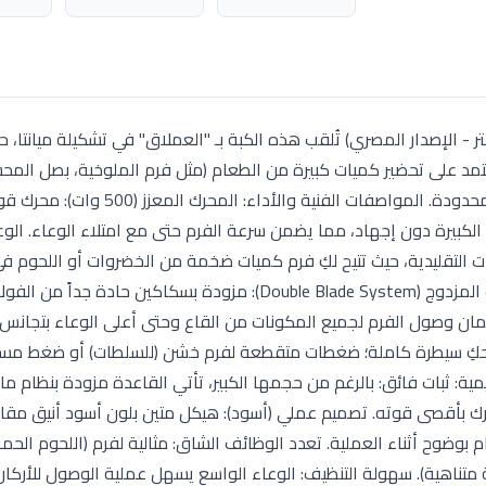
ة ميانتا (Mienta Chopper) – موديل 500 وات (سعة 2 لتر - الإصدار المصري) تُلقب هذه الكبة بـ "العملاق" في تشكيلة ميانت
عتمد على تحضير كميات كبيرة من الطعام (مثل فرم الملوخية، بصل المح
الكفتة). يجمع هذا الإصدار بين متانة المحرك والسعة اللامحدودة. المواصفات الفن
الكبيرة دون إجهاد، مما يضمن سرعة الفرم حتى مع امتلاء الوعاء. الو
علها تتفوق على الكبات التقليدية، حيث تتيح لكِ فرم كميات ضخمة من الخضروات أو اللحوم
واحدة، مما يوفر وقت التحضير في العزائم. نظام الشفرات المزدوج (Double Blade System): مزودة بسكاكين 
 على مستويين لضمان وصول الفرم لجميع المكونات من القاع وحتى أعلى الوعاء بتجانس
ل علوي بالضغط يمنحكِ سيطرة كاملة؛ ضغطات متقطعة لفرم خشن (للسلطات) أو ضغط م
مية: ثبات فائق: بالرغم من حجمها الكبير، تأتي القاعدة مزودة بنظام مانع
محرك بأقصى قوته. تصميم عملي (أسود): هيكل متين بلون أسود أنيق مقاو
وضوح أثناء العملية. تعدد الوظائف الشاق: مثالية لفرم (اللحوم الحمراء
ة متناهية). سهولة التنظيف: الوعاء الواسع يسهل عملية الوصول للأركان