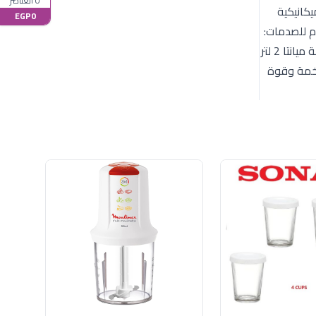
0 العناصر
الجودة: نظام القفل الآمن (Safety Lock): مزودة بميكانيكية
EGP0
م للصدمات:
مصنع من خامات بلاستيكية قوية تتحمل الاستخدام اليومي الشاق ولا تتفاعل مع الأطعمة أو تمتص الروائح. فوائد الاستخدام: كبة ميانتا 2 لتر
ضخمة وقوة