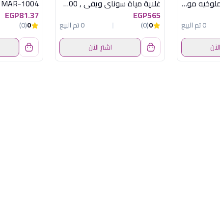
قطاعة بصل وثوم+ملوخيه مولينكس بورتو 500
غلاية مياة سوناي ويفي , 2200 وات, 1.7, لتر , ابيض MAR-3970
EGP81.37
EGP565
0 تم البيع
0
(0)
0 تم البيع
0
(0)
الآن
اشترِ الآن