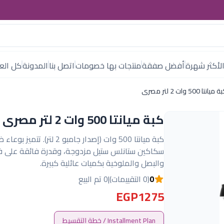
لأكثر شهرة
أفضل صفقة
منتجات بها خصومات
اتصل بنا
المدونة
كل العل
ميانتا 500 وات 2 لتر مصرى
كبة ميانتا 500 وات 2 لتر مصرى
كبة ميانتا 500 وات (إصدار جامبو 2 لتر). تتميز
سكاكين ستانلس ستيل مزدوجة، وقدرة فائقة على فر
والبصل والملوخية بكميات عائلية كبيرة.
0
(0 التقييمات)
|
0 تم البيع
EGP1275
Installment Plan / خطة التقسيط