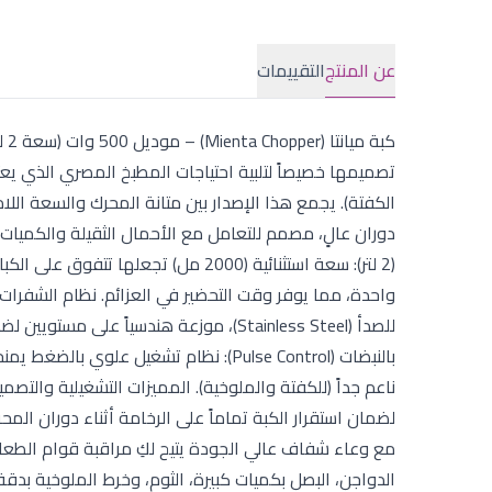
عن المنتج
التقييمات
كب
تصميمها خصيصاً لتلبية احتياجات المطبخ المصري الذي ي
دوران عالٍ، مصمم للتعامل مع الأحمال الثقيلة والكميات 
(2 لتر): سعة استثنائية (2000 مل) تج
للصدأ (Stainless Steel)، موزعة هندسياً
بالنبضات (Pulse Control): نظام تشغي
ناعم جداً (للكفتة والملوخية). المميزات التشغيلية والتصمي
لضمان استقرار الكبة تماماً على الرخامة أثناء دوران ال
مع وعاء شفاف عالي الجودة يتيح لكِ مراقبة قوام الطعام ب
الدواجن، البصل بكميات كبيرة، الثوم، وخرط الملوخية بدق