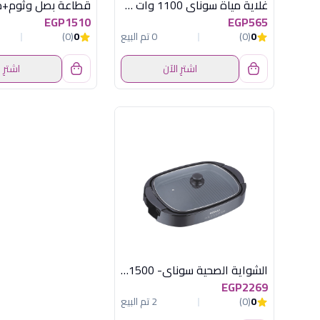
غلاية مياة سوناي 1100 وات -1.2 لتر-اسود Mar -2200
EGP1510
EGP565
0
(0)
0 تم البيع
0
(0)
اشترِ الآن
اشترِ 
الشواية الصحية سوناي- 1500 وات - MAR-610
EGP2269
0
(0)
2 تم البيع