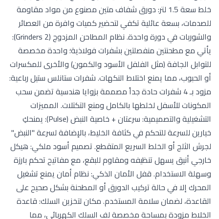
خلط سعة 1.5 لتر: دورق شفاف متين مصنوع من مواد مقاومة
للصدمات، بسعة عائلية تكفي لتحضير كميات وافرة من العصائر
والشوربات في دورة واحدة. نظام المطاحن المزدوج (2 Grinders):
يأتي مع مطحنتين منفصلتين بشفرات فولاذية؛ واحدة مخصصة
للتوابل الجافة (مثل الفلفل الأسود والكمون) والأخرى للمكسرات
أو الحبوب، مما يمنع اختلاط النكهات. شفرات ستانلس ستيل رباعية:
مزود بـ 4 شفرات حادة جداً مصممة بزوايا هندسية تضمن سحب
المكونات للأسفل لخلطها بالكامل ومنع التكتلات. المميزات
التشغيلية والتصميمية: سرعتان + خاصية النبض (Pulse): يمنحكِ
خيارين للسرعة للتحكم في كثافة الخليط، بالإضافة لسرعة "النبض"
لجرش الثلج أو الخلط السريع المتقطع. تصميم أسود ملكي: هيكل
خارجي أنيق يسهل تنظيفه ومقاوم للبقع، مع مفاتيح تحكم بارزة
وسهلة الاستخدام. قفل الأمان الذكي: نظام أمان يمنع تشغيل
المحرك إلا في حالة تركيب الدورق أو المطحنة بشكل صحيح على
القاعدة، لضمان سلامة المستخدم. مكان لتخزين السلك: قاعدة
الخلاط مزودة بمساحة مخصصة لف السلك الكهربائي، مما