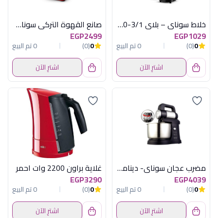
خلاط سوناي – بلاي 3/1-400 وات , 1.5 لتر , 3 سرعات, اسود MAR – 2300
صانع القهوة التركي سوناي -موود -535 وات ,4 اكواب , احمر , MAR-420
EGP2499
EGP1029
0
(0)
0 تم البيع
0
(0)
0 تم البيع
اشترِ الآن
اشترِ الآن
مضرب عجان سوناي- ديناميكى 500 وات، 3 لتر، 5 سرعات- SH-M800
غلاية براون 2200 وات احمر
EGP3290
EGP4039
0
(0)
0 تم البيع
0
(0)
0 تم البيع
اشترِ الآن
اشترِ الآن