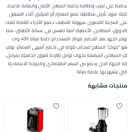
يحافظ على ترتيب ونظافة رخامة المطبخ. الأمان والمتانة: قاعدة
ثابتة: مزود بأرجل مطاطية تمنع الاهتزاز أو الانزلاق أثناء التشغيل
على السرعة القصوى. سهولة التنظيف: جميع الأجزاء القابلة للفك
(الدورق، المطاحن، الأغطية) آمنة للغسل في غسالة الأطباق، مما
يوفر الجهد بعد التحضير. فوائد الاستخدام: خلاط ميانتا 400 وات
هو "جوكر" المطبخ؛ فبجانب قوته في تحضير أشهى العصائر، توفر
لكِ المطاحن المرفقة نكهات توابل طازجة تفوق الجاهزة بمراحل.
إنه الجهاز الذي يجمع بين السعر الاقتصادي والجودة الاعتمادية
التي تشتهر بها علامة ميانتا
منتجات مشابهة