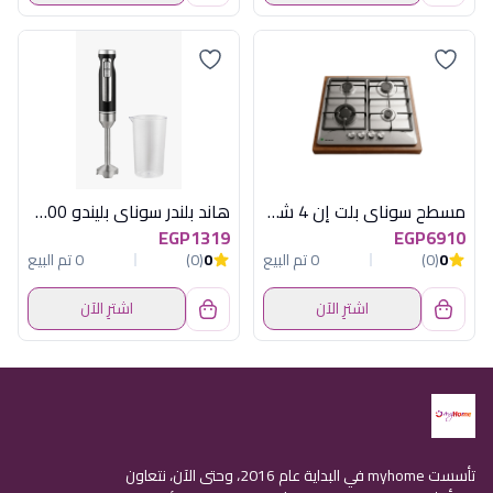
مسطح سوناى بلت إن 4 شعلة 60 سم استانلس - حوامل زهر ومكونات إيطالية
هاند بلندر سوناي بليندو 1000 وات MAR-522
EGP1319
EGP6910
0
(0)
0 تم البيع
0
(0)
0 تم البيع
اشترِ الآن
اشترِ الآن
تأسست myhome في البداية عام 2016، وحتى الآن، نتعاون