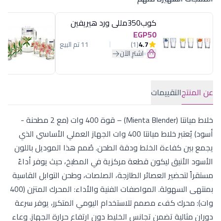
كوب350مللى ورد هيريفين
EGP50
4.7
(1)
11 تم البيع
اشترِ الآن
عن المنتج
التقييمات
خلاط ميانتا (Mienta Blender) – قوة 400 وات (مع 2 مطحنة -
أسود) يُعتبر خلاط ميانتا 400 وات الجهاز العملي الأساسي الذي
يجمع بين كفاءة الخلط ودقة الطحن. صُمم هذا الموديل باللون
الأسود الأنيق ليكون قطعة مركزية في المطبخ، حيث يوفر أداءً
مستقراً لتحضير العصائر الطازجة، الصلصات، وطحن التوابل القاسية
بمنتهى السهولة. المواصفات الفنية والأداء: المحرك المتزن (400
وات): محرك كفء مصمم للاستخدام اليومي المتكرر، يوفر سرعة
دوران مثالية تضمن تجانس الخليط دون ارتفاع حرارة الجهاز. وعاء