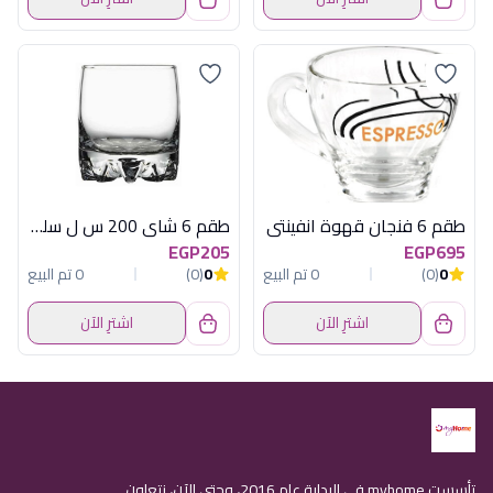
طقم 6 فنجان قهوة انفينتى
طقم 6 شاى 200 س ل سلفانا
EGP205
EGP695
0
(0)
0 تم البيع
0
(0)
0 تم البيع
اشترِ الآن
اشترِ الآن
تأسست myhome في البداية عام 2016، وحتى الآن، نتعاون