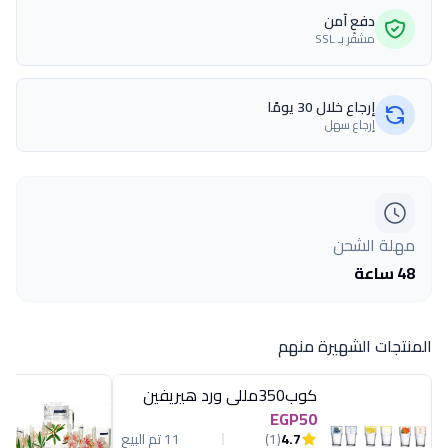
دفع آمن
مشفّر بـ SSL
إرجاع خلال 30 يومًا
إرجاع سهل
مهلة الشحن
48 ساعة
المنتجات الشهيرة منهم
كوب350مللى ورد هيريفين
EGP50
4.7
(1)
11 تم البيع