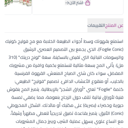
اشترِ الآن
عن المنتج
التقييمات
استمتع بقهوتك وسط أجواء الطبيعة الخلابة مع مج فوليج كونيك
(Foglie Conic)، الذي يجمع بين التصميم العصري الرشيق
والرسومات النباتية التي تفيض بالسكينة. سعة "لونج درينك" (310
مل): يأتي المج بسعة مثالية لتستمتع بكمية وافرة من مشروبك
المفضل، سواء كان شاي الصباح المنعش، القهوة الفرنسية
بالحليب، أو منقوع الأعشاب الدافئ. تصميم "فوليج" الطبيعي:
كلمة "Foglie" تعني "أوراق الشجر" بالإيطالية. يتميز المج بنقوش
فنية لأوراق نباتية تلتف حول الزجاج بنعومة، مما يضفي لمسة
حيوية وخضراء (بصرية) على مكتبك أو مائدتك. الشكل المخروطي
(Conic) الأنيق: يتميز بقاعدة تضيق تدريجياً لتعطي مظهراً رشيقاً،
مع اتساع علوي يسهل عملية الشرب ويبرز جمال المشروبات