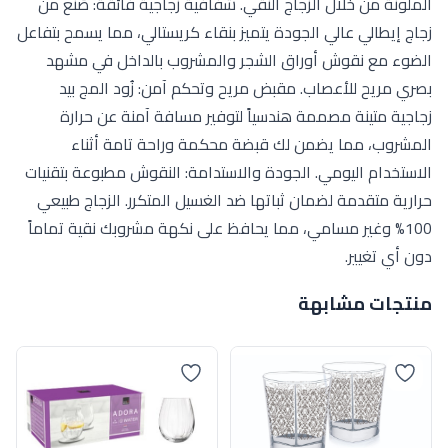
الملونة من خلال الزجاج النقي. شفافية زجاجية فائقة: صُنع من
زجاج إيطالي عالي الجودة يتميز بنقاء كريستالي، مما يسمح بتفاعل
الضوء مع نقوش أوراق الشجر والمشروب بالداخل في مشهد
بصري مريح للأعصاب. مقبض مريح وتحكم آمن: زُود المج بيد
زجاجية متينة مصممة هندسياً لتوفير مسافة آمنة عن حرارة
المشروب، مما يضمن لك قبضة محكمة وراحة تامة أثناء
الاستخدام اليومي. الجودة والاستدامة: النقوش مطبوعة بتقنيات
حرارية متقدمة لضمان ثباتها ضد الغسيل المتكرر. الزجاج طبيعي
100% وغير مسامي، مما يحافظ على نكهة مشروبك نقية تماماً
دون أي تغيير.
منتجات مشابهة