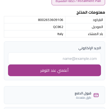
Installment Plan / خطة التقسيط
معلومات المنتج
الباركود
8002653609106
الموديل
QC862
بلد المنشاء
Italy
البريد الإلكتروني
أعلمني عند التوفر
قبول الدفع
طرق متعددة