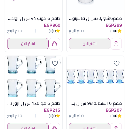
طقم6شاى30س ل فالنتينودلتالومينارك امارات
طقم 6 كوب 44 س ل اولد ادورا
EGP960
EGP299
0
(0)
0 تم البيع
0
(0)
0 تم البيع
اشترِ الآن
اشترِ الآن
طقم 6 استكانة 98 س ل بيرا تركواز
طقم 6 مج 120 س ل ازور تركواز باسابتشة
EGP215
EGP207
0
(0)
0 تم البيع
0
(0)
0 تم البيع
اشترِ الآن
اشترِ الآن