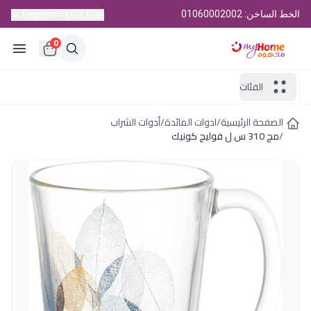
الخط الساخن: 01060002002
English
EGP, EGP
0
الفئات
الصفحة الرئيسية
/
ادوات المائدة
/
أدوات الشراب
/
مج 310 س ل فوليج كونيك