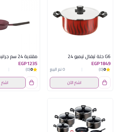
G6 حلة تيفال تيمبو 24
EGP1235
EGP1849
0
(0)
0 تم البيع
0
(0)
اشترِ الآن
اشترِ 