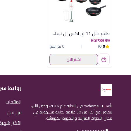
طقم حلل 11 ق اكس ال تيفال + هاند بلندر
EGP8399
0
(0)
0 تم البيع
اشترِ الآن
روابط سر
المنتجات
تأسست myhome في البداية عام 2016، وحتى الآن،
من نحن
نتعاون مع أكثر من 50 علامة تجارية مشهورة في
مجال الأدوات المنزلية والأجهزة الكهربائية.
الأكثر شهرة