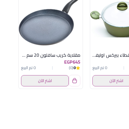
حلة 20 سم غطاء بيركس اوليفيلا
مقلاية كريب سافلون 20 سم احمر
EGP645
0 تم البيع
0
(0)
0 تم البيع
اشترِ الآن
اشترِ الآن