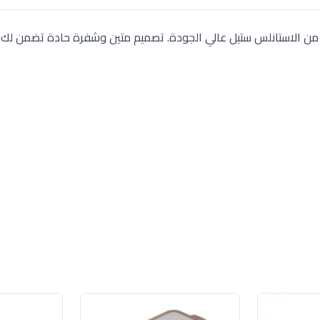
بيريال" (Imperial) من Metaltex، مصنوعة من الاستانلس ستيل عالي الجودة. تصميم متين وشفرة حادة تضمن