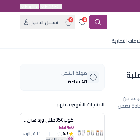
English
EGP, EGP
0
0
تسجيل الدخول
امات التجارية
لبة
مهلة الشحن
48 ساعة
" (Imperial) من Metaltex، مصنوعة من
المنتجات الشهيرة منهم
حادة تضمن
كوب350مللى ورد هيريفين
EGP50
4.7
(1)
11 تم البيع
اشترِ الآن