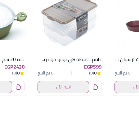
مقلاية 24 سم جرانيت ارتيسان نبيتى بيركس
طقم حافظة 8ق بونتو جوندول G-880
EGP2420
EGP599
0 تم البيع
0
(0)
0 تم البيع
0
(0)
الآن
اشترِ الآن