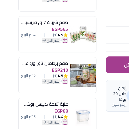
طقم شربات 7 ق فريسيا لومينارك
EGP565
4.5
(1)
4 تم البيع
اشترِ الآن
طقم برطمان 3ق ورد غطاء مينت جرين هيريفين
آن
EGP210
4.5
(1)
2 تم البيع
اشترِ الآن
إرجاع
خلال 30
يومًا
علبة ثلاجة كليبس يوكسان
إرجاع سهل
EGP88
4.4
(1)
5 تم البيع
اشترِ الآن