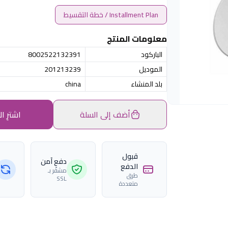
Installment Plan / خطة التقسيط
معلومات المنتج
الباركود
8002522132391
الموديل
201213239
بلد المنشاء
china
أضف إلى السلة
اشترِ ال
قبول
دفع آمن
الدفع
مشفّر بـ
طرق
SSL
متعددة