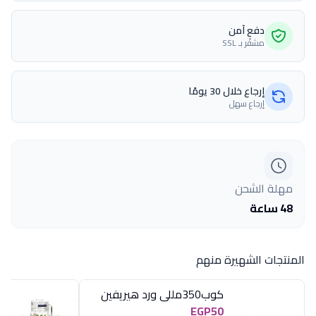
دفع آمن
مشفّر بـ SSL
إرجاع خلال 30 يومًا
إرجاع سهل
مهلة الشحن
48 ساعة
المنتجات الشهيرة منهم
كوب350مللى ورد هيريفين
EGP50