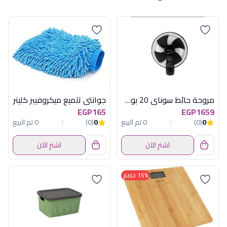
مروحة حائط سوناي 20 بوصة , 80 وات, 3السرعة : 3 مستويات للسرعة و مؤقت يصل الي 7.5 ساعات MAR-2011
جوانتى تلميع ميكروفيبر كلينر
EGP165
EGP1659
0
(0)
0 تم البيع
0
(0)
0 تم البيع
اشترِ الآن
اشترِ الآن
15% خصم