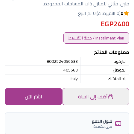
متين. مثالي للمنازل ذات المساحات المحدودة.
0
(0 التقييمات)
|
0 تم البيع
EGP2400
Installment Plan / خطة التقسيط
معلومات المنتج
الباركود
8002524056633
الموديل
405663
بلد المنشاء
Italy
أضف إلى السلة
اشترِ الآن
قبول الدفع
طرق متعددة