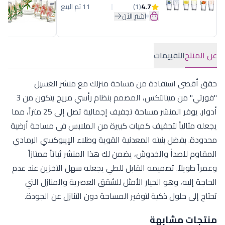
4.7
(1)
11 تم البيع
اشترِ الآن
عن المنتج
التقييمات
حقق أقصى استفادة من مساحة منزلك مع منشر الغسيل
"فورتي" من ميتالتكس، المصمم بنظام رأسي مريح يتكون من 3
أدوار. يوفر المنشر مساحة تجفيف إجمالية تصل إلى 25 متراً، مما
يجعله مثالياً لتجفيف كميات كبيرة من الملابس في مساحة أرضية
محدودة. بفضل بنيته المعدنية القوية وطلاء الإيبوكسي الرمادي
المقاوم للصدأ والخدوش، يضمن لك هذا المنشر ثباتاً ممتازاً
وعمراً طويلاً. تصميمه القابل للطي يجعله سهل التخزين عند عدم
الحاجة إليه، وهو الخيار الأمثل للشقق العصرية والمنازل التي
تحتاج إلى حلول ذكية لتوفير المساحة دون التنازل عن الجودة.
منتجات مشابهة