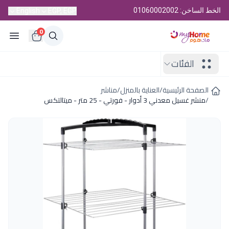
الخط الساخن: 01060002002
English
EGP, EGP
0
الفئات
الصفحة الرئيسية
/
العناية بالمنزل
/
مناشر
/
منشر غسيل معدني 3 أدوار - فورتي - 25 متر - ميتالتكس