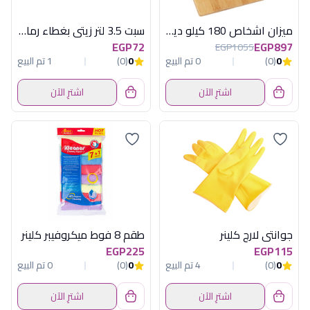
ميزان اشخاص 180 كيلو ديجيتال خشب
سبت 3.5 لتر زيتى بغطاء رمادى هيريفين
EGP72
EGP897
EGP1055
0
(0)
0 تم البيع
0
(0)
1 تم البيع
اشترِ الآن
اشترِ الآن
جوانتى لارج كلينر
طقم 8 فوط ميكروفيبر كلينر
EGP225
EGP115
0
(0)
4 تم البيع
0
(0)
0 تم البيع
اشترِ الآن
اشترِ الآن