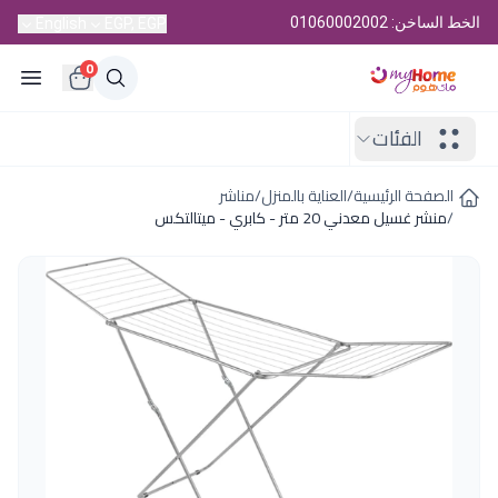
الخط الساخن: 01060002002
English
EGP, EGP
0
الفئات
الصفحة الرئيسية
/
العناية بالمنزل
/
مناشر
/
منشر غسيل معدني 20 متر - كابري - ميتالتكس