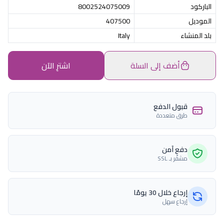
الباركود
8002524075009
الموديل
407500
بلد المنشاء
Italy
أضف إلى السلة
اشترِ الآن
قبول الدفع
طرق متعددة
دفع آمن
مشفّر بـ SSL
إرجاع خلال 30 يومًا
إرجاع سهل