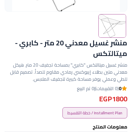
منشر غسيل معدني 20 متر - كابري -
ميتالتكس
منشر غسيل ميتالتكس "كابري" بمساحة تجفيف 20 متر. هيكل
معدني متين بطلاء إيبوكسي رمادي مقاوم للصدأ. تصميم قابل
للطي وعملي يوفر مساحة كبيرة لتجفيف الملابس.
0
(0 التقييمات)
|
0 تم البيع
EGP1800
Installment Plan / خطة التقسيط
معلومات المنتج