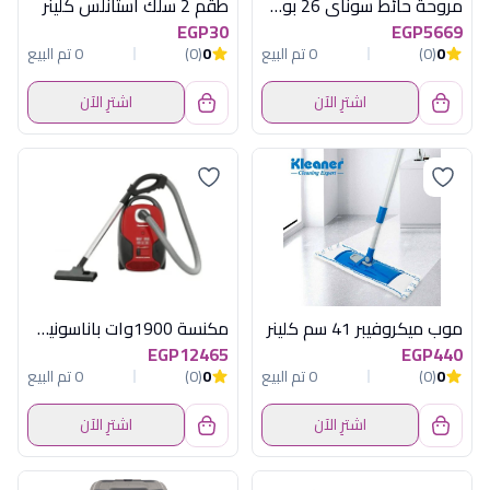
مروحة حائط سوناي 26 بوصة، 175 وات، 3 اوضاع للسرعة - MA-26-W
طقم 2 سلك استانلس كلينر
EGP30
EGP5669
0
(0)
0 تم البيع
0
(0)
0 تم البيع
اشترِ الآن
اشترِ الآن
موب ميكروفيبر 41 سم كلينر
مكنسة 1900وات باناسونيك يابانى
EGP12465
EGP440
0
(0)
0 تم البيع
0
(0)
0 تم البيع
اشترِ الآن
اشترِ الآن