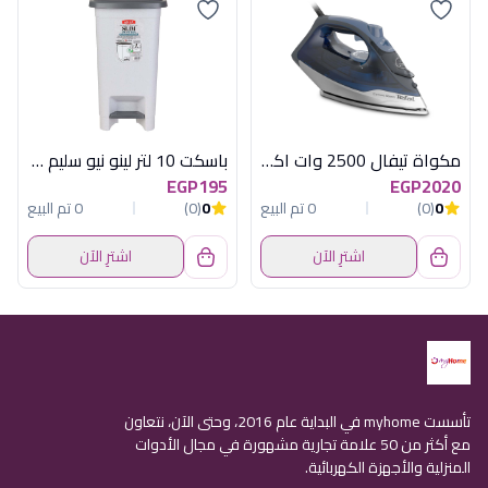
مكواة تيفال 2500 وات اكسيبريس ستيم
باسكت 10 لتر لينو نيو سليم جراى اكسا
EGP195
EGP2020
0
(0)
0 تم البيع
0
(0)
0 تم البيع
اشترِ الآن
اشترِ الآن
تأسست myhome في البداية عام 2016، وحتى الآن، نتعاون
مع أكثر من 50 علامة تجارية مشهورة في مجال الأدوات
المنزلية والأجهزة الكهربائية.