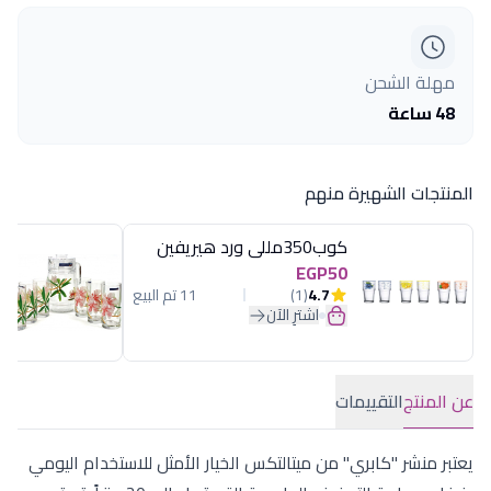
مهلة الشحن
48 ساعة
المنتجات الشهيرة منهم
كوب350مللى ورد هيريفين
EGP50
4.7
(1)
11 تم البيع
اشترِ الآن
عن المنتج
التقييمات
يعتبر منشر "كابري" من ميتالتكس الخيار الأمثل للاستخدام اليومي