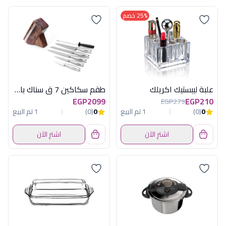
25% خصم
علبة ليبستيك اكريلك
طقم سكاكين 7 ق سناك باستاند هابى هوم
EGP2099
EGP210
EGP279
0
(0)
1 تم البيع
0
(0)
1 تم البيع
اشترِ الآن
اشترِ الآن