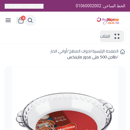
الخط الساخن: 01060002002
English
EGP, EGP
0
الفئات
الصفحة الرئيسية
/
ادوات المطبخ
/
أواني الخبز
/
طاجن 500 ملى مدور مارينكس