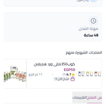
مهلة الشحن
48 ساعة
المنتجات الشهيرة منهم
كوب350مللى ورد هيريفين
EGP50
4.7
(1)
11 تم البيع
اشترِ الآن
عن المنتج
التقييمات