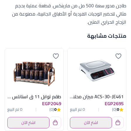
طاجن مدور سعة 500 مل من مارينكس. قطعة عملية بحجم
مثالي لتحضير الوجبات الفردية أو الأطباق الجانبية، مصنوعة من
الزجاج الحراري المتين.
منتجات مشابهة
ACS-30-JE461 ميزان محلات30 كيلو ديجيتال
طقم توابل 11 ق استانلس بيضاوى اكسفورد
EGP2049
EGP2695
0
(0)
0 تم البيع
0
(0)
0 تم البيع
اشترِ الآن
اشترِ الآن