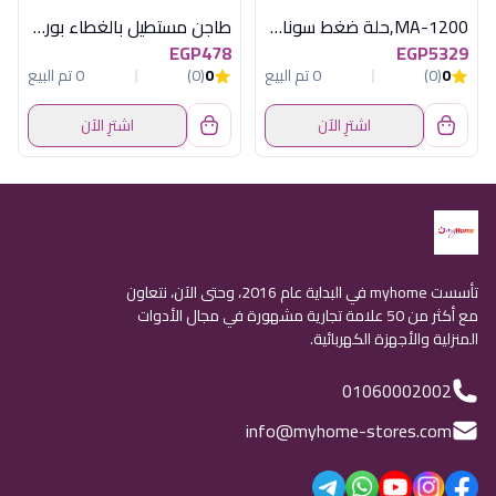
MA-1200,حلة ضغط سوناي- بسعة 12 لتر
طاجن مستطيل بالغطاء بورجام
EGP478
EGP5329
0
(0)
0 تم البيع
0
(0)
0 تم البيع
اشترِ الآن
اشترِ الآن
تأسست myhome في البداية عام 2016، وحتى الآن، نتعاون
مع أكثر من 50 علامة تجارية مشهورة في مجال الأدوات
المنزلية والأجهزة الكهربائية.
01060002002
info@myhome-stores.com