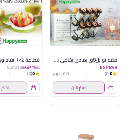
طقم توابل8ق رمادى رخامى باستاند هابى هوم
EGP154
EGP849
EGP219
0
(0)
0 تم البيع
0
(0)
اشترِ الآن
اشترِ 