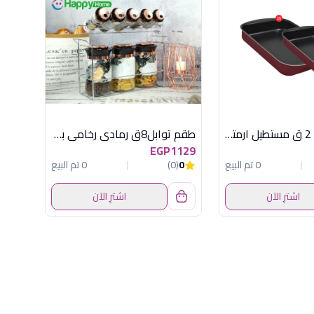
طقم صوانى 2 ق مستطيل ارمتال تيفال
طقم توابل8ق رمادى رخامى باستاند هابى هوم
EGP1129
0 تم البيع
0
(0)
0 تم البيع
اشترِ الآن
اشترِ الآن