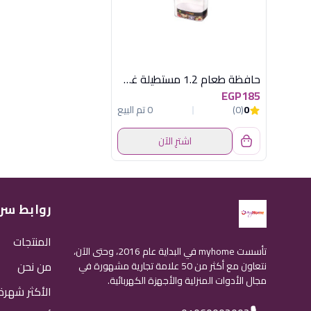
حافظة طعام 1.2 مستطيلة غطا خشبى هيريفين
EGP185
0
(0)
0 تم البيع
اشترِ الآن
روابط سر
المنتجات
تأسست myhome في البداية عام 2016، وحتى الآن،
من نحن
نتعاون مع أكثر من 50 علامة تجارية مشهورة في
مجال الأدوات المنزلية والأجهزة الكهربائية.
الأكثر شهرة