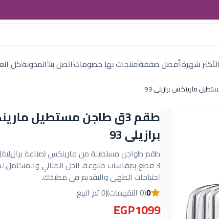
لأكثر شهرة
أفضل صفقة
منتجات بها خصومات
اتصل بنا
المدونة
كل العل
طقم 3ق طاجن مستطيل ماري
برازيلى 93
طقم طواجن مستطيلة من مارينكس (صناعة برازيلية)
3 قطع بمقاسات متنوعة. الحل المثالي والمتكامل ل
احتياجات الطهي والتقديم في مطبخك.
0
(0 التقييمات)
|
0 تم البيع
EGP1099