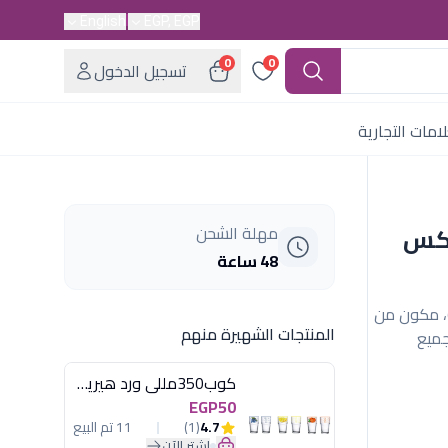
English
EGP, EGP
0
0
تسجيل الدخول
امات التجارية
نكس
مهلة الشحن
48 ساعة
، مكون من
المنتجات الشهيرة منهم
جميع
كوب350مللى ورد هيريفين
EGP50
4.7
(1)
11 تم البيع
اشترِ الآن