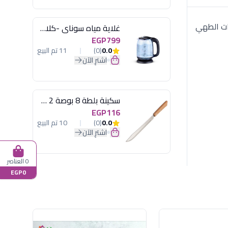
ع احتياجات الطهي
غلاية مياه سوناي -كلاسيك 2200 وات، 1.7 لتر زجاج اضائة ليد - MAR-3752
EGP799
0.0
(0)
11 تم البيع
اشترِ الآن
سكينة بلطة 8 بوصة 2 مسمار
EGP116
0.0
(0)
10 تم البيع
اشترِ الآن
0 العناصر
EGP0