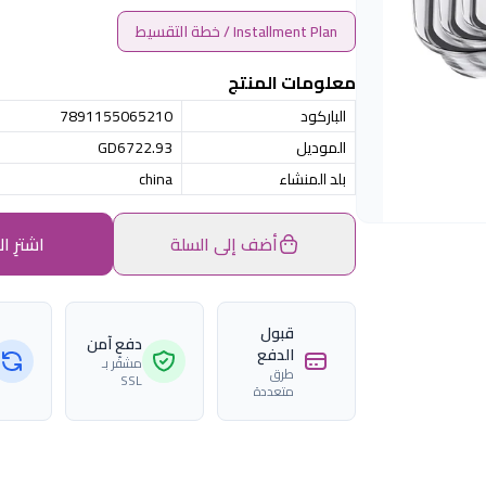
Installment Plan / خطة التقسيط
معلومات المنتج
الباركود
7891155065210
الموديل
GD6722.93
بلد المنشاء
china
أضف إلى السلة
اشترِ ال
قبول
دفع آمن
الدفع
مشفّر بـ
طرق
SSL
متعددة