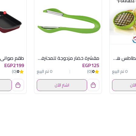
قطاعة 2×1 تفاح وبطاطس هابى هوم
مقشرة خضار مزدوجة للمحترفين توسكوما
EGP2199
EGP125
0 تم البيع
0
(0)
0 تم البيع
0
(0)
الآن
اشترِ الآن