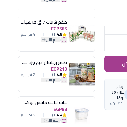
طقم شربات 7 ق فريسيا لومينارك
EGP565
4.5
(1)
4 تم البيع
اشترِ الآن
طقم برطمان 3ق ورد غطاء مينت جرين هيريفين
آن
EGP210
4.5
(1)
2 تم البيع
اشترِ الآن
إرجاع
خلال 30
يومًا
علبة ثلاجة كليبس يوكسان
إرجاع سهل
EGP88
4.4
(1)
5 تم البيع
اشترِ الآن