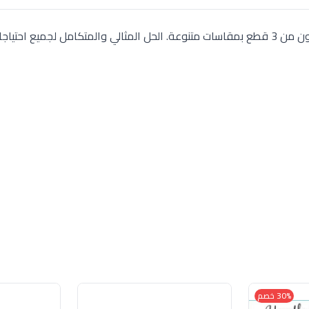
طقم طواجن مستطيلة من مارينكس (صناعة برازيلية)، مكون من 3 قطع بمقاسات متنوعة. الحل المثالي والمتكامل لجمي
30% خصم