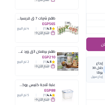
طقم شربات 7 ق فريسيا لومينارك
EGP565
4.5
(1)
4 تم البيع
اشترِ الآن
آن
طقم برطمان 3ق ورد غطاء مينت جرين هيريفين
EGP210
4.5
(1)
2 تم البيع
إرجاع
اشترِ الآن
خلال 30
يومًا
إرجاع سهل
علبة ثلاجة كليبس يوكسان
EGP88
4.4
(1)
5 تم البيع
اشترِ الآن