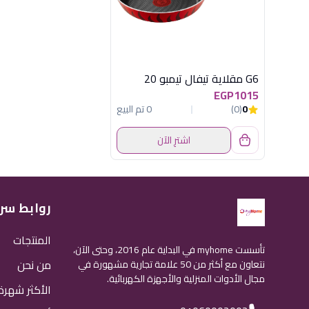
G6 مقلاية تيفال تيمبو 20
EGP1015
0
(0)
0 تم البيع
اشترِ الآن
روابط سر
المنتجات
تأسست myhome في البداية عام 2016، وحتى الآن،
من نحن
نتعاون مع أكثر من 50 علامة تجارية مشهورة في
مجال الأدوات المنزلية والأجهزة الكهربائية.
الأكثر شهرة