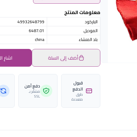
معلومات المنتج
الباركود
49932648799
الموديل
6487.01
بلد المنشاء
china
أضف إلى السلة
اشترِ ال
قبول
دفع آمن
الدفع
مشفّر بـ
طرق
SSL
متعددة