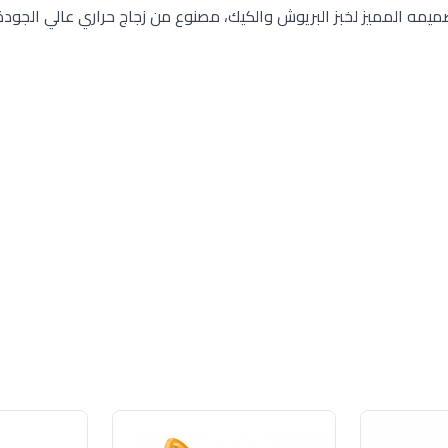
مارينكس. يتميز بتصميمه المميز لخبز البريوش والكيك، مصنوع من زجاج حراري عالي الجود