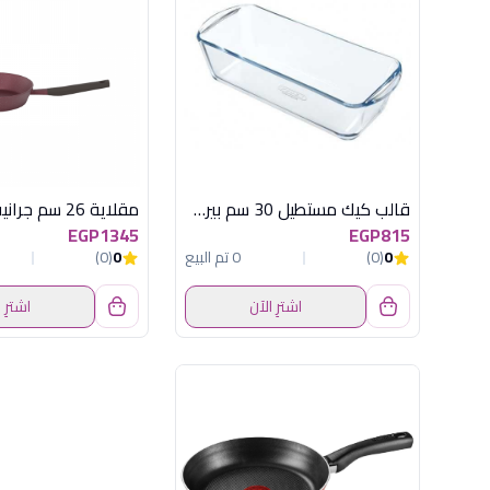
قالب كيك مستطيل 30 سم بيركس
EGP1345
EGP815
0
(0)
0 تم البيع
0
(0)
اشترِ الآن
اشترِ 