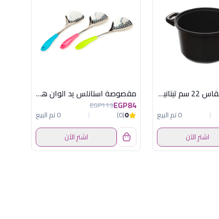
حلة دائرية مقاس 22 سم تيتانيوم إي إم تي (AMT - 22cm Round Titanium Pot)
مقصوصة استانلس يد الوان هابى هوم
EGP84
EGP119
0 تم البيع
0
(0)
0 تم البيع
اشترِ الآن
اشترِ الآن