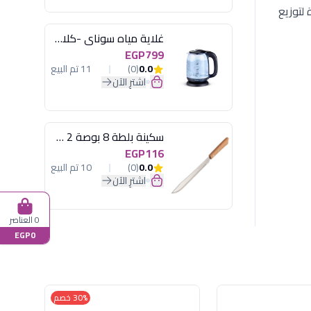
ة لتوزيع
غلاية مياه سوناي -كلاسيك 2200 وات، 1.7 لتر زجاج اضائة ليد - MAR-3752
EGP799
0.0
(0)
11 تم البيع
اشترِ الآن
سكينة بلطة 8 بوصة 2 مسمار
EGP116
0.0
(0)
10 تم البيع
اشترِ الآن
0 العناصر
EGP0
30% خصم