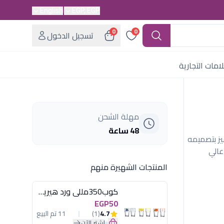
English
EGP, EGP
0
0
تسجيل الدخول
امات التجارية
مهلة الشحن
48 ساعة
نكس. يتميز بتصميمه
عالي
المنتجات الشهيرة منهم
كوب350مللى ورد هيريفين
EGP50
4.7
(1)
11 تم البيع
اشترِ الآن