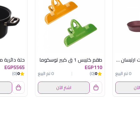
مقلاية 26 سم جرانيت ارتيسان نبيتى بيركس
طقم كليبس 1 ق كبير توسكوما
EGP5565
EGP110
0 تم البيع
0
(0)
0 تم البيع
0
(0)
الآن
اشترِ الآن