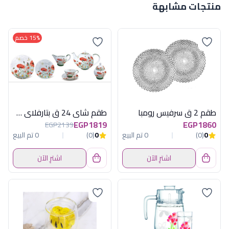
منتجات مشابهة
15% خصم
طقم 2 ق سرفيس رومبا
طقم شاى 24 ق بتارفلاي فلور
EGP1819
EGP1860
EGP2139
0
(0)
0 تم البيع
0
(0)
0 تم البيع
اشترِ الآن
اشترِ الآن