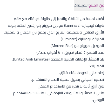
عن المنتج
التقييمات
أضف لمسة من الأناقة والتميز إلى طاولة ضيافتك مع طقم
شربات لومينارك (Luminarc) موديل مورينو بلو. يتميز الطقم بلونه
الأزرق الصافي وتصميمه المريح الذي يجمع بين الجمال والعملية.
الماركة: لومينارك (Luminarc).
الموديل: مورينو بلو (Moreno Blue).
عدد القطع: 7 قطع (دورق + 6 أكواب عصائر).
بلد المنشأ: الإمارات العربية المتحدة (United Arab Emirates).
المميزات:
زجاج عالي الجودة بنقاء فائق.
تصميم انسيابي يسهل عملية الصب والاستخدام.
لون أزرق ثابت لا يتغير مع الاستخدام المتكرر.
مثالي للعصائر والمشروبات الباردة في المناسبات والاستخدام
اليومي.