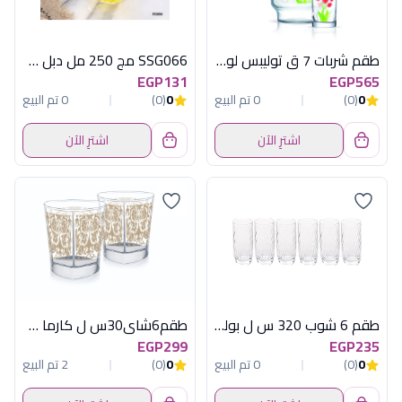
طقم شربات 7 ق توليبس لومينارك
SSG066 مج 250 مل دبل جلاس اكسفورد
EGP131
EGP565
0
(0)
0 تم البيع
0
(0)
0 تم البيع
اشترِ الآن
اشترِ الآن
طقم 6 شوب 320 س ل بوليرو مضلع
طقم6شاى30س ل كارما دلتا لومينارك اماراتى
EGP299
EGP235
0
(0)
0 تم البيع
0
(0)
2 تم البيع