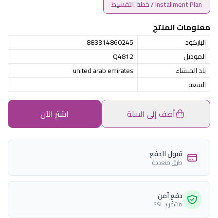
Installment Plan / خطة التقسيط
معلومات المنتج
الباركود
883314860245
الموديل
Q4812
بلد المنشاء
united arab emirates
السعة
أضف إلى السلة
اشترِ الآن
قبول الدفع
طرق متعددة
دفع آمن
مشفّر بـ SSL