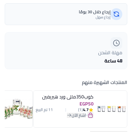
إرجاع خلال 30 يومًا
إرجاع سهل
مهلة الشحن
48 ساعة
المنتجات الشهيرة منهم
كوب350مللى ورد هيريفين
EGP50
4.7
(1)
11 تم البيع
اشترِ الآن