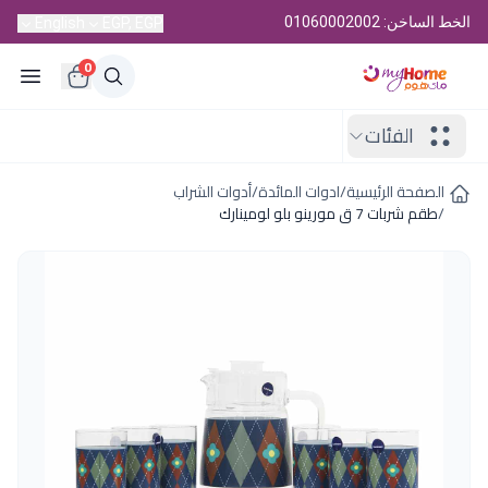
الخط الساخن: 01060002002
English
EGP, EGP
0
الفئات
الصفحة الرئيسية
/
ادوات المائدة
/
أدوات الشراب
/
طقم شربات 7 ق مورينو بلو لومينارك