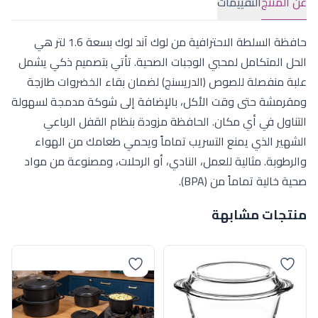
عن المنتج
التقييمات
حافظة السلطة الاحترافية من لوك آند لوك بسعة 1.6 لتر هي
الحل المتكامل لمحبي الوجبات الصحية. تأتي بتصميم ذكي يشمل
علبة منفصلة للصوص (الدريسنج) لضمان بقاء الخضروات طازجة
ومقرمشة حتى وقت الأكل، بالإضافة إلى شوكة مدمجة لسهولة
التناول في أي مكان. الحافظة مزودة بنظام القفل الرباعي
الشهير الذي يمنع التسريب تماماً ويحمي طعامك من الهواء
والرطوبة. مثالية للعمل، النادي، أو الرحلات، ومصنوعة من مواد
صحية خالية تماماً من (BPA).
منتجات مشابهة