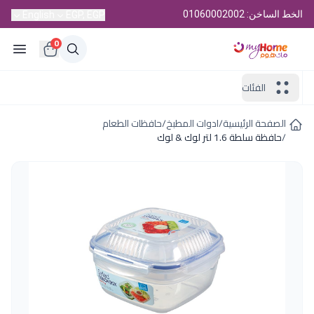
الخط الساخن: 01060002002
English
EGP, EGP
0
الفئات
الصفحة الرئيسية
/
ادوات المطبخ
/
حافظات الطعام
/
حافظة سلطة 1.6 لتر لوك & لوك