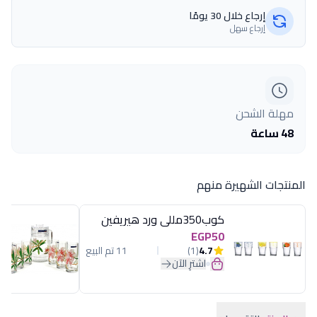
إرجاع خلال 30 يومًا
إرجاع سهل
مهلة الشحن
48 ساعة
المنتجات الشهيرة منهم
كوب350مللى ورد هيريفين
EGP50
4.7
(1)
11 تم البيع
اشترِ الآن