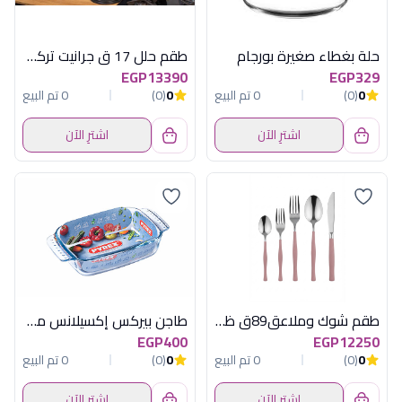
حلة بغطاء صغيرة بورجام
طقم حلل 17 ق جرانيت تركى اسود
EGP13390
EGP329
0
(0)
0 تم البيع
0
(0)
0 تم البيع
اشترِ الآن
اشترِ الآن
طقم شوك وملاعق89ق ظريف استانلس لامع نهير
طاجن بيركس إكسيلانس مستطيل - 22 سم
EGP400
EGP12250
0
(0)
0 تم البيع
0
(0)
0 تم البيع
اشترِ الآن
اشترِ الآن