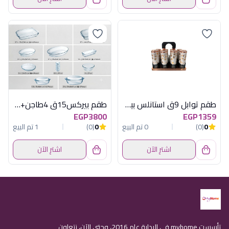
طقم توابل 9ق استانلس بيضاوى صغير اكسفورد
طقم بيركس15ق 4طاجن+قالب+5بولة+صينية+2حلة
EGP3800
EGP1359
0
(0)
0 تم البيع
0
(0)
1 تم البيع
اشترِ الآن
اشترِ الآن
تأسست myhome في البداية عام 2016، وحتى الآن، نتعاون