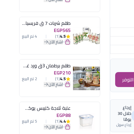
طقم شربات 7 ق فريسيا لومينارك
EGP565
4.5
(1)
4 تم البيع
اشترِ الآن
طقم برطمان 3ق ورد غطاء مينت جرين هيريفين
EGP210
4.5
(1)
2 تم البيع
لتوفر
اشترِ الآن
إرجاع
علبة ثلاجة كليبس يوكسان
خلال 30
EGP88
يومًا
4.4
(1)
5 تم البيع
إرجاع سهل
اشترِ الآن