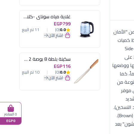
غلاية مياه سوناي -كلاسيك 2200 وات، 1.7 لتر زجاج اضائة ليد - MAR-3752
EGP799
0.0
(0)
11 تم البيع
حث عن "الأمان
اشترِ الآن
واحد، أو حفظ كميات
متوسطة من البقوليات والخضروات المقطعة. لماذا تختارين حافظة لوك & لوك المستطيلة 600 مل؟ تكنولوجيا الغلق الرباعي (4-Side
ظ على
سكينة بلطة 8 بوصة 2 مسمار
لصلصات بداخلها ووضعها
EGP116
0.0
(0)
10 تم البيع
كلاً فخماً، كما
اشترِ الآن
نوعة من
مستطيل موفر
شديد
د التسخين).
0 العناصر
المواصفات الفنية: الماركة: لوك & لوك (LocknLock) - أصلي. الشكل: مستطيل (Rectangular). السعة: 600 مل. اللون: بني شفاف (Brown).
EGP0
نشون" بعد