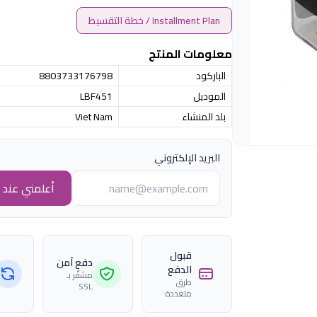
Installment Plan / خطة التقسيط
معلومات المنتج
الباركود
8803733176798
الموديل
LBF451
بلد المنشاء
Viet Nam
البريد الإلكتروني
أعلمني عند ا
قبول
دفع آمن
الدفع
مشفّر بـ
طرق
SSL
متعددة