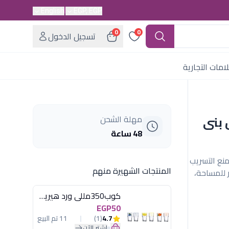
English
EGP, EGP
0
0
تسجيل الدخول
امات التجارية
ستطيلة 600 مل بنى
مهلة الشحن
48 ساعة
 محكم يمنع التسريب
المنتجات الشهيرة منهم
طيل موفر للمساحة،
كوب350مللى ورد هيريفين
EGP50
4.7
(1)
11 تم البيع
اشترِ الآن