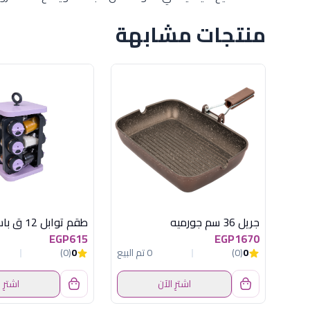
منتجات مشابهة
جريل 36 سم جورميه
EGP615
EGP1670
0
(0)
0 تم البيع
0
(0)
اشترِ الآن
اشترِ 