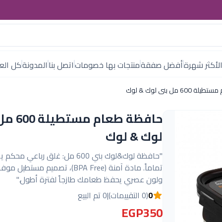
لأكثر شهرة
أفضل صفقة
منتجات بها خصومات
اتصل بنا
المدونة
كل العل
6 مل بنى لوك & لوك
حافظة طعام م
لوك & لوك
"حافظة لوك&لوك بني 600 مل: غلق رباعي
تماماً. مادة آمنة (BPA Free)، تصميم مست
ولون عصري يحفظ طعامك طازجاً لفترة أطول."
0
(0 التقييمات)
|
0 تم البيع
EGP350