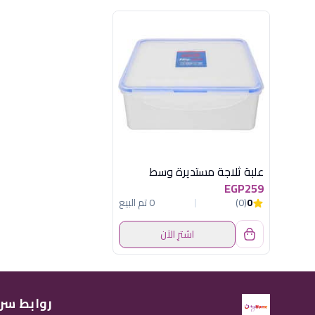
علبة ثلاجة مستديرة وسط
EGP259
0
(0)
0 تم البيع
اشترِ الآن
روابط سر