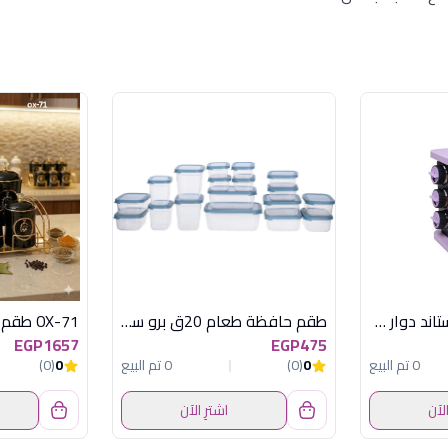
طقم توابل 12 ق باستاند دوار موف هيريفين
طقم حافظة طعام 20ق برو سيفر
EGP1657
EGP475
0 تم البيع
0
(0)
0 تم البيع
0
(0)
الآن
اشترِ الآن