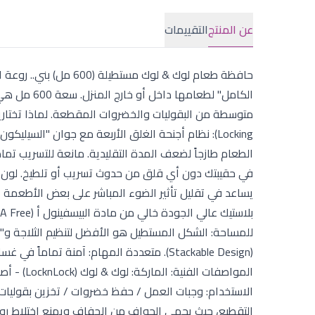
عن المنتج
التقييمات
حافظة طعام لوك & لوك 
Locking): نظام أجنحة الغلق الأربعة مع جوان "السيل
يساعد في تقليل تأثير الضوء المباشر على بعض الأطعمة
للمساحة: الشكل المستطيل هو الأفضل لتنظيم الثلاجة و
(Stackable Design). متعددة المهام: آمنة تم
الاستخدام: وجبات العمل / حفظ خضروات / تخزين بقوليات. 
التقطيع، حيث يحمي الحواف من الجفاف ويمنع اختلاط روائ