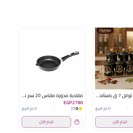
OX-71 طقم توابل 7 ق باستاند اسود اكسفورد
مقلاية مدورة مقاس 20 سم تيتانيوم إي إم تي (AMT - 20cm Round Titanium Pan)
EGP2780
0 تم البيع
0
(0)
0 تم البيع
اشترِ الآن
اشترِ الآن