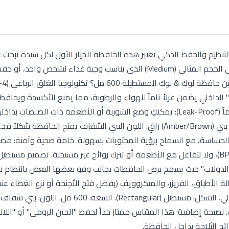
مستطيلة (600 مل) بني.. روعة التنظيم والحفظ الذكي تعتبر هذه الحافظة الخيار الأول لكل سيدة تب
الكامل" لطعامها داخل أو خارج المنزل. سعة 600 مل هي الحجم المثالي (Medium) الذي يناسب وجبة غداء لشخص 
يكون" الداخلي يضمن عزلاً تاماً للهواء والرطوبة، مما يمنع الأكسدة ويحاف
الطعام طازجاً لضعف المدة التقليدية. مانعة للتسريب تماماً (Leak-Proof): يمكنكِ وضع الشوربة أو الأطعمة ذات ا
في حقيبتك دون أي قلق من حدوث تسريب أو تلطيخ. لون بني (Amber/Brown) راقٍ: اللون البني الشفاف يمنح الحافظة ش
 الحساسة، مع السماح برؤية المحتويات بسهولة. خامة صحية وآمنة: مص
بلاستيك عالي الجودة خالي من مادة البيسفينول أ (BPA Free)، ولا تتفاعل مع الأطعمة أو تترك روائح غير مستحبة. تصميم 
"الدولاب" حيث يسمح برص الحافظات بجانب وفو بعضها البعض بانتظام 
اماً في غسالة الأطباق، الفريزر، والميكروويف (يفضل فتح الأجنحة أو نزع الغطاء عن
نصيحة إضافية: هذا المقاس ممتاز جداً لحفظ "الجبن الرومي" أو "اللا
ح الثلاجة بداخل الحافظة.