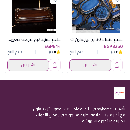
طقم عشاء 30 ق بورسلين ك
طقم صينية2ق مربعة صغيرة بنى فاتح اكسفورد
EGP814
EGP3250
0
(0)
0 تم البيع
0
(0)
3 تم البيع
اشترِ الآن
اشترِ الآن
تأسست myhome في البداية عام 2016، وحتى الآن، نتعاون
مع أكثر من 50 علامة تجارية مشهورة في مجال الأدوات
المنزلية والأجهزة الكهربائية.