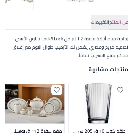
عن المنتج
التقييمات
زجاجة مياه أنيقة بسعة 1.2 لتر من Lock&Lock باللون الأبيض.
تصميم مريح وعصري يضمن لك الترطيب طوال اليوم مع إغلاق
محكم يمنع التسريب تماماً.
منتجات مشابهة
طقم كوب 10 ق 205 س ل لينيا باشابتشى
طقم سفرة 112 ق بورسلين باراديس جولد