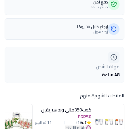
دفع آمن
مشفّر بـ SSL
إرجاع خلال 30 يومًا
إرجاع سهل
مهلة الشحن
48 ساعة
المنتجات الشهيرة منهم
كوب350مللى ورد هيريفين
EGP50
4.7
(1)
11 تم البيع
اشترِ الآن