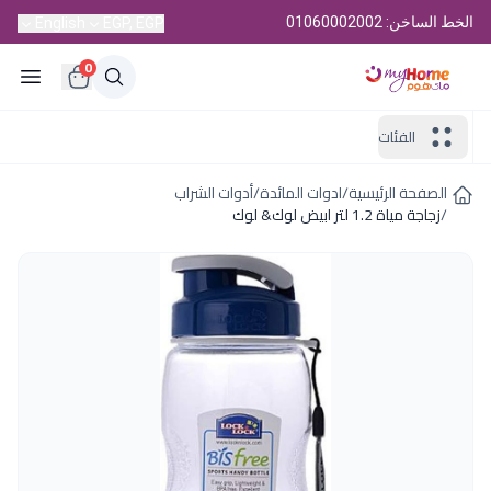
الخط الساخن: 01060002002
English
EGP, EGP
0
الفئات
الصفحة الرئيسية
/
ادوات المائدة
/
أدوات الشراب
/
زجاجة مياة 1.2 لتر ابيض لوك& لوك