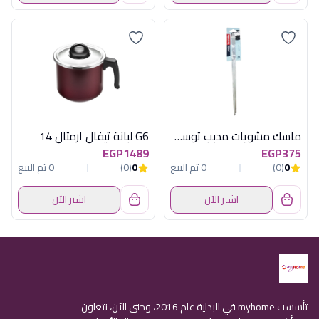
ماسك مشويات مدبب توسكوما
G6 لبانة تيفال ارمتال 14
EGP1489
EGP375
0
(0)
0 تم البيع
0
(0)
0 تم البيع
اشترِ الآن
اشترِ الآن
تأسست myhome في البداية عام 2016، وحتى الآن، نتعاون