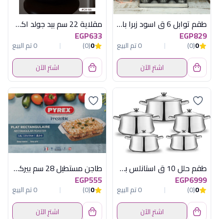
طقم توابل 6 ق اسود زبرا باستاند هابى هوم
مقلاية 22 سم بيد جولد اكسفورد OX66
EGP633
EGP829
0
(0)
0 تم البيع
0
(0)
0 تم البيع
اشترِ الآن
اشترِ الآن
طقم حلل 10 ق استانلس بحلة 32 زهران
طاجن مستطيل 28 سم بيركس بالعلبة
EGP555
EGP6999
0
(0)
0 تم البيع
0
(0)
0 تم البيع
اشترِ الآن
اشترِ الآن