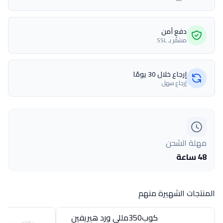
دفع آمن
مشفّر بـ SSL
إرجاع خلال 30 يومًا
إرجاع سهل
مهلة الشحن
48 ساعة
المنتجات الشهيرة منهم
كوب350مللى ورد هيريفين