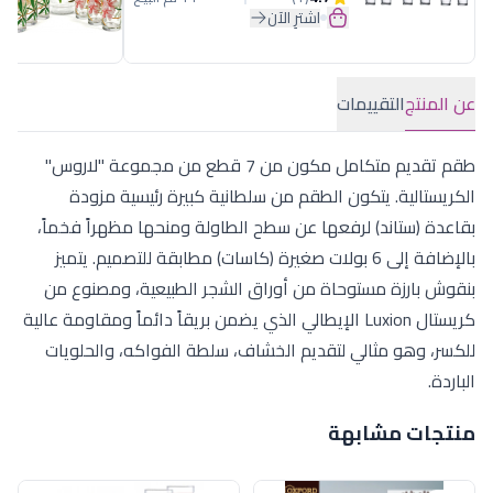
اشترِ الآن
عن المنتج
التقييمات
طقم تقديم متكامل مكون من 7 قطع من مجموعة "لاروس"
الكريستالية. يتكون الطقم من سلطانية كبيرة رئيسية مزودة
بقاعدة (ستاند) لرفعها عن سطح الطاولة ومنحها مظهراً فخماً،
بالإضافة إلى 6 بولات صغيرة (كاسات) مطابقة للتصميم. يتميز
بنقوش بارزة مستوحاة من أوراق الشجر الطبيعية، ومصنوع من
كريستال Luxion الإيطالي الذي يضمن بريقاً دائماً ومقاومة عالية
للكسر، وهو مثالي لتقديم الخشاف، سلطة الفواكه، والحلويات
الباردة.
منتجات مشابهة