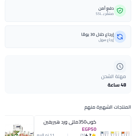
دفع آمن
مشفّر بـ SSL
إرجاع خلال 30 يومًا
إرجاع سهل
مهلة الشحن
48 ساعة
المنتجات الشهيرة منهم
كوب350مللى ورد هيريفين
EGP50
4.7
(1)
11 تم البيع