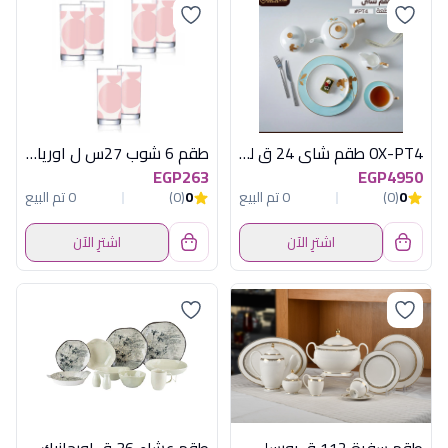
OX-PT4 طقم شاى 24 ق لبنى*ذهبى اكسفورد
طقم 6 شوب 27س ل اوريا وايت بينك لومينارك
EGP263
EGP4950
0
(0)
0 تم البيع
0
(0)
0 تم البيع
اشترِ الآن
اشترِ الآن