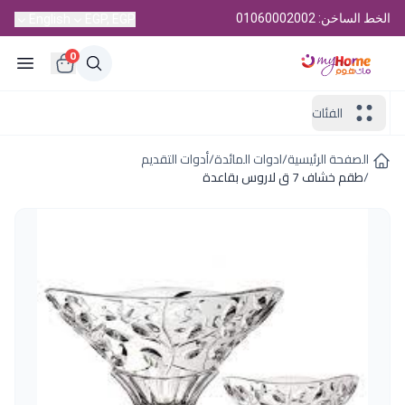
الخط الساخن: 01060002002
English
EGP, EGP
0
الفئات
الصفحة الرئيسية
/
ادوات المائدة
/
أدوات التقديم
/
طقم خشاف 7 ق لاروس بقاعدة