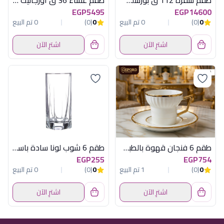
طقم سفرة 112 ق بورسلين باراديس جولد
طقم عشاء 36 ق اورجانيك ديجيتال حفر
EGP5495
EGP14600
0
(0)
0 تم البيع
0
(0)
0 تم البيع
اشترِ الآن
اشترِ الآن
طقم 6 فنجان قهوة بالطبق اكسفورد OX146
طقم 6 شوب لونا سادة باسابتشة
EGP255
EGP754
0
(0)
1 تم البيع
0
(0)
0 تم البيع
اشترِ الآن
اشترِ الآن