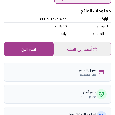
معلومات المنتج
الباركود
8007815258765
الموديل
258760
بلد المنشاء
Italy
أضف إلى السلة
اشترِ الآن
قبول الدفع
طرق متعددة
دفع آمن
مشفّر بـ SSL
إرجاع خلال 30 يومًا