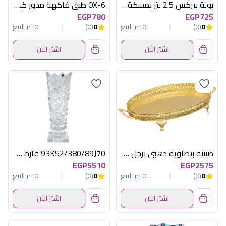
بولة بيركس 2.5 لتر بمسكة و مسكب
OX-6 طبق فاكهة مدور كبير اكسفورد
EGP780
EGP725
0
(0)
0 تم البيع
0
(0)
0 تم البيع
اشترِ الآن
اشترِ الآن
صينية بيضاوية دهبى برجل كوين ان
93K52/380/89J70 فازة جلاسير
EGP5510
EGP2575
0
(0)
0 تم البيع
0
(0)
0 تم البيع
اشترِ الآن
اشترِ الآن