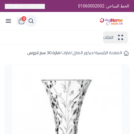
الخط الساخن: 01060002002
English
EGP, EGP
0
الفئات
الصفحة الرئيسية
/
ديكور المنزل
/
فازات
/
فازة 30 سم لاروس