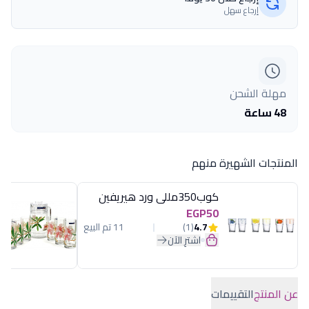
إرجاع سهل
مهلة الشحن
48 ساعة
المنتجات الشهيرة منهم
كوب350مللى ورد هيريفين
EGP50
4.7
(1)
11 تم البيع
اشترِ الآن
عن المنتج
التقييمات