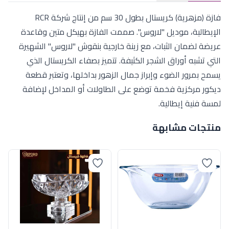
فازة (مزهرية) كريستال بطول 30 سم من إنتاج شركة RCR
الإيطالية، موديل "لاروس". صممت الفازة بهيكل متين وقاعدة
عريضة لضمان الثبات، مع زينة خارجية بنقوش "لاروس" الشهيرة
التي تشبه أوراق الشجر الكثيفة. تتميز بصفاء الكريستال الذي
يسمح بمرور الضوء وإبراز جمال الزهور بداخلها، وتعتبر قطعة
ديكور مركزية فخمة توضع على الطاولات أو المداخل لإضافة
لمسة فنية إيطالية.
منتجات مشابهة