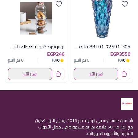
8BT01-72S91-305 فازة بلو تيك بوهيمى
بونبونيرة 3دور بالغطاء باتيسيرى باسابتشة
EGP246
EGP3550
0
(0)
0 تم البيع
0
(0)
0 تم البيع
اشترِ الآن
اشترِ الآن
تأسست myhome في البداية عام 2016، وحتى الآن، نتعاون
مع أكثر من 50 علامة تجارية مشهورة في مجال الأدوات
المنزلية والأجهزة الكهربائية.