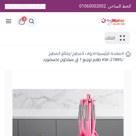
الخط الساخن: 01060002002
English
EGP, EGP
0
الفئات
الصفحة الرئيسية
/
ادوات المطبخ
/
رفائع المطبخ
/
KW-2789S طقم توزيع 7 ق سيلكون اكسفورد