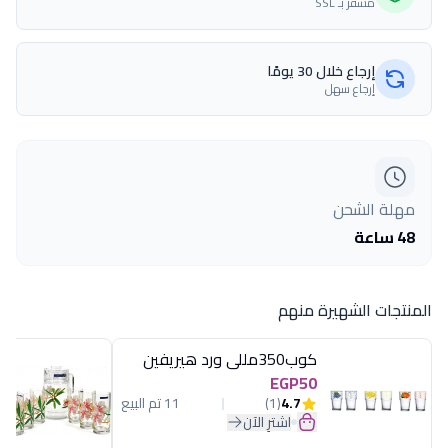
مشفّر بـ SSL
إرجاع خلال 30 يومًا
إرجاع سهل
مهلة الشحن
48 ساعة
المنتجات الشهيرة منهم
كوب350مللى ورد هيريفين
EGP50
4.7
(1)
11 تم البيع
اشترِ الآن