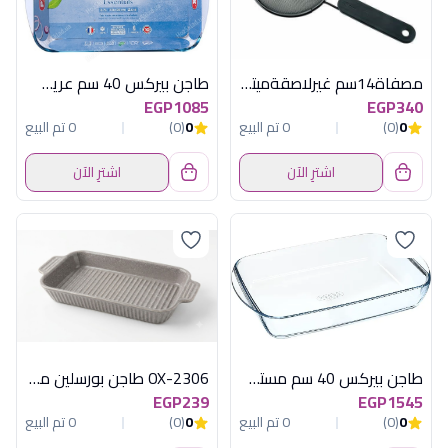
مصفاة14سم غيرلاصقةميتاليتكس الوان علبة
طاجن بيركس 40 سم عريض مستطيل
EGP1085
EGP340
0
(0)
0 تم البيع
0
(0)
0 تم البيع
اشترِ الآن
اشترِ الآن
طاجن بيركس 40 سم مستطيل بالغطاء
OX-2306 طاجن بورسلين مستطيل وسط اكسفورد
EGP239
EGP1545
0
(0)
0 تم البيع
0
(0)
0 تم البيع