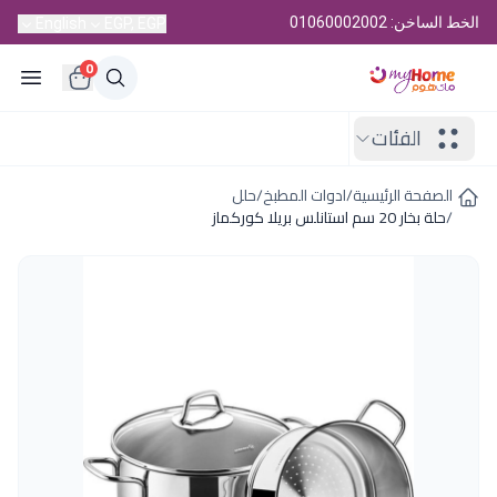
الخط الساخن: 01060002002
English
EGP, EGP
0
الفئات
الصفحة الرئيسية
/
ادوات المطبخ
/
حلل
/
حلة بخار 20 سم استانلس بريلا كوركماز