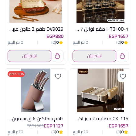
HT3108-1 طقم توابل 7 ق باستاند اكسفورد
DV9029 طقم 2 طاجن مربع بورسلين ديفا
EGP880
EGP1657
0
(0)
0 تم البيع
0
(0)
0 تم البيع
اشترِ الآن
اشترِ الآن
30% خصم
OX-115 مطبقية 2 دور اكسفورد
طقم سكاكين 6 ق سيمون باستاند هابى هوم
EGP1127
EGP1657
EGP1609
0
(0)
0 تم البيع
0
(0)
0 تم البيع