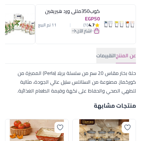
كوب350مللى ورد هيريفين
EGP50
4.7
(1)
11 تم البيع
اشترِ الآن
عن المنتج
التقييمات
حلة بخار مقاس 20 سم من سلسلة بريلا (Perla) المميزة من
كوركماز. مصنوعة من الستانلس ستيل عالي الجودة، مثالية
للطهي الصحي والحفاظ على نكهة وقيمة الطعام الغذائية.
منتجات مشابهة