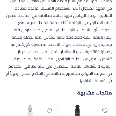
مقبض الجهاز مصمم ليلائم قبضة اليد بشكل طبيعي، مما يقلل
من الجهد المبذول أثناء الاستخدام المستمر. قاعدة مضادة
للانزلاق: الوعاء الزجاجي مزود بحلقة مطاطية في القاعدة تضمن
ثباته المطلق على الرخامة أثناء عملية الخلط السريع لمنع
الحوادث أو الانسكاب. اللون الأزرق الملكي: طلاء خارجي فاخر
يتميز بلمعة أنيقة ومقاومة عالية للخدش، مما يجعله قطعة
جمالية بارزة في مطبخك. فوائد الاستخدام: مضرب كوركماز ميا
إكسترا 1300 وات هو الاستثمار الأمثل لمن يبحث عن جهاز
"شامل" يغني عن الخلاط التقليدي. بفضل القوة الميكانيكية
العالية والشفرات الرباعية، ستحصلين على نتائج تضاهي المطاعم
في نعومة القوام، مع سهولة فائقة في الفك والغسل (يدوياً أو
في غسالة الأطباق).
منتجات مشابهة