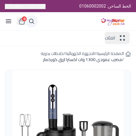
الخط الساخن: 01060002002
English
EGP, EGP
0
الفئات
الصفحة الرئيسية
/
الاجهزة الكهربائية
/
خلاطات يدوية
/
مضرب عمودي 1300 وات اكسترا ازرق كوركماز