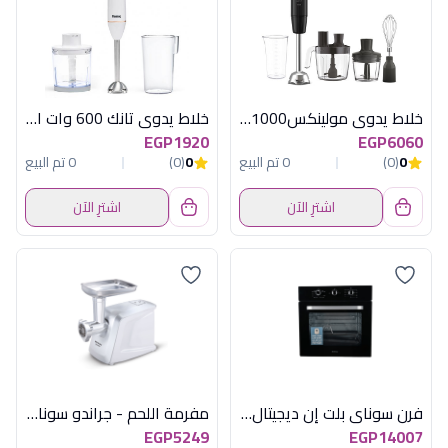
خلاط يدوى مولينكس1000وات 4ملحقات اوبنتى
خلاط يدوى تانك 600 وات ابيض
EGP1920
EGP6060
0
(0)
0 تم البيع
0
(0)
0 تم البيع
اشترِ الآن
اشترِ الآن
فرن سوناى بلت إن ديجيتال 60*60 سم - بخاصية القلاية الهوائية (خامات إيطالية)
مفرمة اللحم - جراندو سوناي 1600 وات، 3 اقراص للفرم - ابيض SH-4400
EGP5249
EGP14007