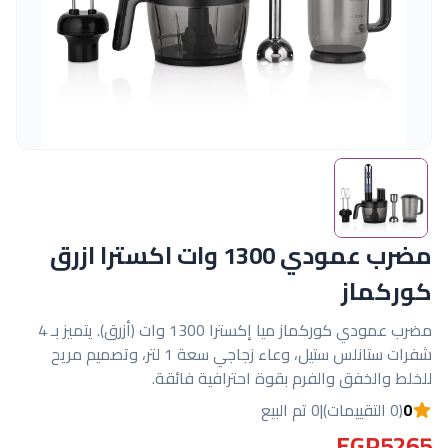
مضرب عمودي 1300 وات اكسترا ازرق
كوركماز
مضرب عمودي كوركماز ميا إكسترا 1300 وات (أزرق). يتميز بـ 4
شفرات ستانلس ستيل، وعاء زجاجي سعة 1 لتر، وتصميم مريح
للخلط والخفق والفرم بقوة احترافية فائقة.
0
(0 التقييمات)
|
0 تم البيع
EGP5265