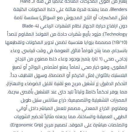
يعتبر من أقوى المحركات المتاحة عالمياً في فئة الـ Hand
Blenders، مما يمنحه قدرة هائلة على خلط المكونات الكثيفة
(مثل المكسرات أو الثلج المجروش مع السوائل) بسلاسة تامة
دون ارتفاع حرارة الجهاز. نظام الشفرات الرباعي (4-Blade
Technology): مزود بأربع شفرات حادة من الفولاذ المقاوم للصدأ
(18/10) مصممة بزوايا هندسية تضمن تدوير المكونات وتقطيعها
بانسجام، مما ينتج قواماً فائق النعومة في وقت قياسي. وعاء
زجاجي صحي (1 لتر): يتميز بوجود وعاء خلط مصنوع من الزجاج
المقوى، وهو خيار صحي تماماً يمنع امتصاص الروائح أو تصبغ
البلاستيك بالألوان (مثل الكركم أو الصلصة)، وسهل التنظيف جداً.
التحكم الدقيق: زر تشغيل مريح مع تقنية تقليل الضوضاء والاهتزاز،
مما يوفر تحكماً كاملاً وثباتاً لليد حتى عند التشغيل بأقصى سرعة.
المميزات التشغيلية والتصميمية: ذراع ستانلس ستيل طويل
ومقاوم: الذراع المعدني مصمم للعمل المباشر داخل أواني
الطهي العميقة والساخنة، مما يجعله مثالياً لتحضير الشوربات
والصلصات مباشرة على الموقد. تصميم مريح (Ergonomic Grip):