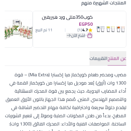
المنتجات الشهيرة منهم
كوب350مللى ورد هيريفين
EGP50
4.7
(1)
11 تم البيع
اشترِ الآن
عن المنتج
التقييمات
مضرب ومحضر طعام كوركماز ميا إكسترا (Mia Extra) – قوة
1300 وات (أزرق) يُعد موديل ميا إكسترا من كوركماز القمة في
أداء المضارب اليدوية، حيث يجمع بين قوة المحرك الاستثنائية
والتصميم الهندسي المتين. صُمم هذا الجهاز باللون الأزرق العميق
ليقدم حلولاً سريعة واحترافية لكافة مهام التحضير الشاقة في
المطبخ، بدءاً من طحن المكونات الصلبة وصولاً إلى تنعيم الشوربات
الساخنة. المواصفات الفنية والأداء: المحرك الفائق (1300 وات):