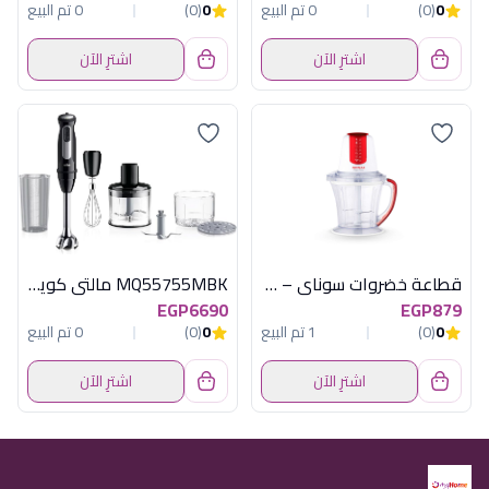
0
(0)
0 تم البيع
0
(0)
0 تم البيع
اشترِ الآن
اشترِ الآن
قطاعة خضروات سوناي – ديلوكس – 700 وات، 750 مللي، 2 شفرة قابلة للفك MAR-2074
MQ55755MBK مالتى كويك 1000وات اسود براون
EGP6690
EGP879
0
(0)
1 تم البيع
0
(0)
0 تم البيع
اشترِ الآن
اشترِ الآن