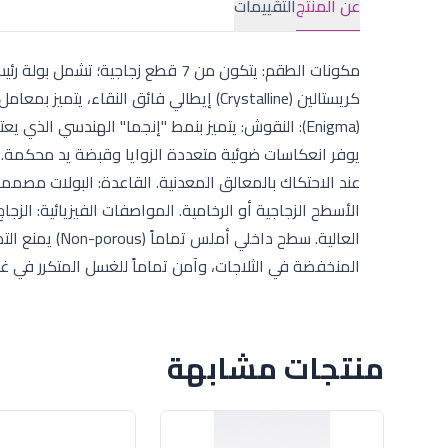
عن المنتج
التقييمات
كريستالين (Crystalline) إيطالي فائق النق
(Enigma): النقوش: يتميز بنمط "إنجما" الهندسي 
يوفر انعكاسات ضوئية متعددة الزوايا وقبضة يد محكمة. ا
عند الاحتكاك بالمعالق المعدنية. القاعدة: البولات مص
الأسطح الزجاجية أو الرخامية. المواصفات الفيزيائية: الز
العالية. سطح دا
المنخفضة في الثلاجات، وآمن تماماً للغسل المتكرر في 
منتجات مشابهة