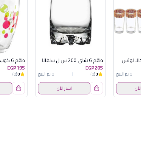
طقم 6 شاى 200 س ل سلفانا
EGP195
EGP205
0 تم البيع
0
(0)
0 تم البيع
0
(0)
الآن
اشترِ الآن