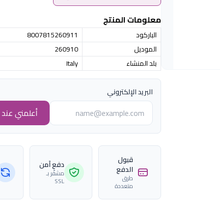
معلومات المنتج
الباركود
8007815260911
الموديل
260910
بلد المنشاء
Italy
البريد الإلكتروني
أعلمني عند ا
قبول
دفع آمن
الدفع
مشفّر بـ
طرق
SSL
متعددة