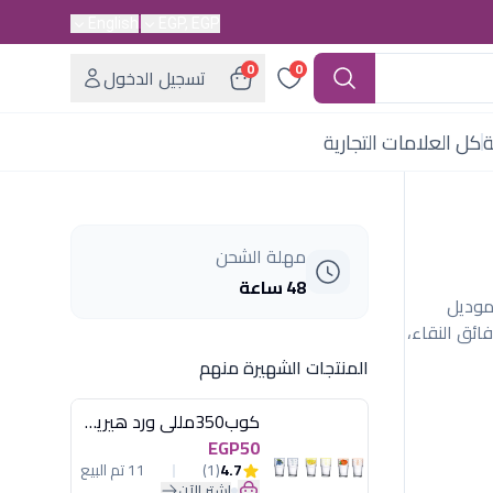
English
EGP, EGP
0
0
تسجيل الدخول
ة
كل العلامات التجارية
مهلة الشحن
48 ساعة
بيرة + 6 صغيرة) موديل
ائق النقاء،
المنتجات الشهيرة منهم
كوب350مللى ورد هيريفين
EGP50
4.7
(1)
11 تم البيع
اشترِ الآن