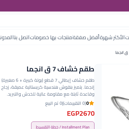
ت
الأكثر شهرة
أفضل صفقة
منتجات بها خصومات
اتصل بنا
المدون
طقم خشاف 7 ق انجما
طقم خشاف إيطالي 7 قطع (بولة ك
إنجما. يتميز بنقوش هندسية كريستالية عميقة، زجاج ف
وقاعدة ثابتة مع مقاومة عالية للخدش والتبريد.
0
(0 التقييمات)
|
0 تم البيع
EGP2670
Installment Plan / خطة التقسيط