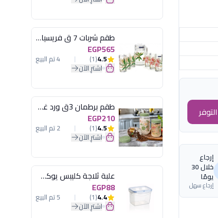
طقم شربات 7 ق فريسيا لومينارك
EGP565
4.5
(1)
4 تم البيع
اشترِ الآن
طقم برطمان 3ق ورد غطاء مينت جرين هيريفين
لتوفر
EGP210
4.5
(1)
2 تم البيع
اشترِ الآن
إرجاع
خلال 30
علبة ثلاجة كليبس يوكسان
يومًا
إرجاع سهل
EGP88
4.4
(1)
5 تم البيع
اشترِ الآن