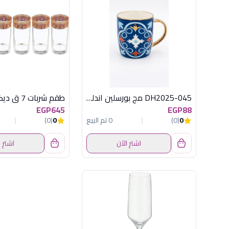
DH2025-045 مج بورسلين اندلسى ديفا
طقم شربات 7 ق ديكالا لوتس
EGP645
EGP88
0
(0)
0 تم البيع
0
(0)
اشترِ الآن
اشترِ 