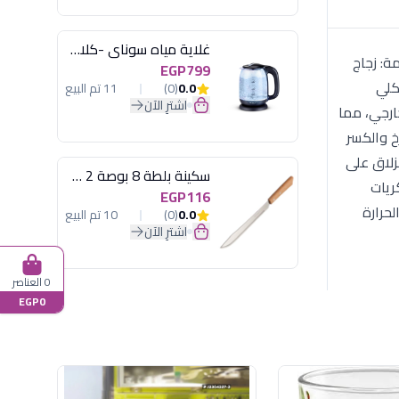
غلاية مياه سوناي -كلاسيك 2200 وات، 1.7 لتر زجاج اضائة ليد - MAR-3752
صميم. الخامة: زجاج
EGP799
يكلي
0.0
(0)
11 تم البيع
اشترِ الآن
ارجي، مما
خ والكسر
زلاق على
سكينة بلطة 8 بوصة 2 مسمار
ريات
EGP116
ت الحرارة
0.0
(0)
10 تم البيع
اشترِ الآن
0 العناصر
EGP0