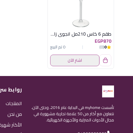
طقم 6 كاس 210مل انجوى زا مومنت
EGP870
0
(0)
0 تم البيع
اشترِ الآن
روابط سر
المنتجات
تأسست myhome في البداية عام 2016، وحتى الآن،
من نحن
نتعاون مع أكثر من 50 علامة تجارية مشهورة في
مجال الأدوات المنزلية والأجهزة الكهربائية.
الأكثر شهرة