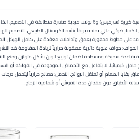
مكونات الطقم: يتكون من 7 قطع زجاجية؛ تشمل بولة رئيسية كبيرة (سيرفيس) و6 بولات فردية صغيرة متطابقة في الت
اء، يتميز بمعامل انكسار ضوئي عالي يمنحه بريقاً يشبه الكريستال الطبيعي. التصميم اله
الذي يعتمد على خطوط محفورة بعمق وتداخلات معقدة على كامل الهيكل الخ
لحواف: حواف علوية دائرية مصقولة حرارياً لزيادة المقاومة ضد التشر
ممة بقاعدة سميكة ومسطحة لضمان توزيع الوزن بشكل متوازن ومنع الان
جاج خامل كيميائياً، لا يتفاعل مع الأحماض الموجودة في الفواكه أو السك
خلي أملس تماماً (Non-porous) يمنع التصاق بقايا الطعام أو تغلغل الروائح. التحمل: معالج حرارياً ليتحمل درجا
غسالة الأطباق دون فقدان حدة النقوش أو شفافية الزجاج.