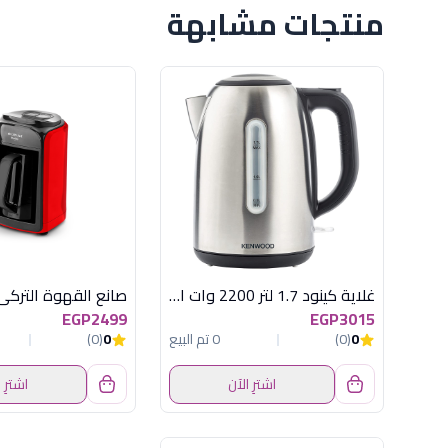
منتجات مشابهة
غلاية كينود 1.7 لتر 2200 وات استانلس
EGP2499
EGP3015
0
(0)
0 تم البيع
0
(0)
اشترِ الآن
اشترِ 