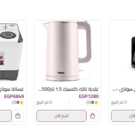
صانع القهوة التركي سوناي -موود -535 وات ,4 اكواب , احمر , MAR-420
غلاية تانك كلاسيك 1.5 لتر1500 وات وردى
EGP6849
EGP1280
0 تم البيع
0
(0)
0 تم البيع
0
(0)
الآن
اشترِ الآن