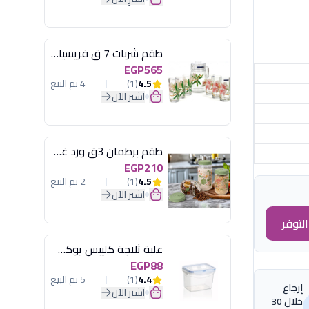
طقم شربات 7 ق فريسيا لومينارك
EGP565
4.5
(1)
4 تم البيع
اشترِ الآن
طقم برطمان 3ق ورد غطاء مينت جرين هيريفين
EGP210
4.5
(1)
2 تم البيع
اشترِ الآن
لتوفر
علبة ثلاجة كليبس يوكسان
EGP88
4.4
(1)
5 تم البيع
إرجاع
اشترِ الآن
خلال 30