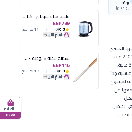
يومًا
إرجاع سهل
غلاية مياه سوناي -كلاسيك 2200 وات، 1.7 لتر زجاج اضائة ليد - MAR-3752
EGP799
0.0
(0)
11 تم البيع
اشترِ الآن
34263. تتميز هذه الغلاية بتصميمها العصري
باللون الأسود الفاخر وقوتها الجبارة التي تصل إلى 2200 وات، مما يضمن لكِ غليان الماء في ثوانٍ معدودة. أداء قوي وسريع (2200 وات):
سكينة بلطة 8 بوصة 2 مسمار
 عالية.
EGP116
0.0
(0)
10 تم البيع
 مناسبة جداً
اشترِ الآن
فاف لمستوى
الغلاية أو رفعها من
فصل
وجد بها ماء كافٍ، لضمان
0 العناصر
لتنظيف
EGP0