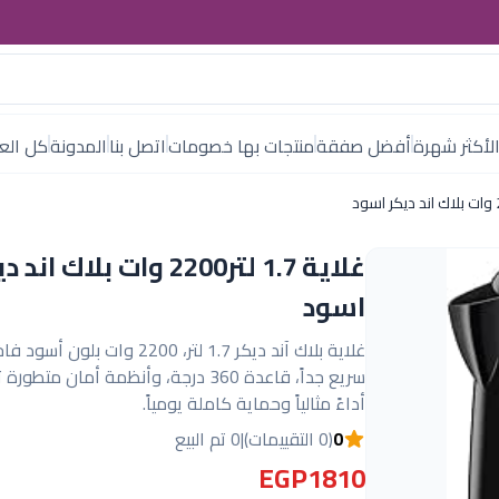
لأكثر شهرة
أفضل صفقة
منتجات بها خصومات
اتصل بنا
المدونة
كل العل
غلاية 1.7 لتر2200 وات بلاك ان
اسود
غلاية بلاك آند ديكر 1.7 لتر، 2200 وات بلون
سريع جداً، قاعدة 360 درجة، وأنظمة أمان متط
أداءً مثالياً وحماية كاملة يومياً.
0
(0 التقييمات)
|
0 تم البيع
EGP1810