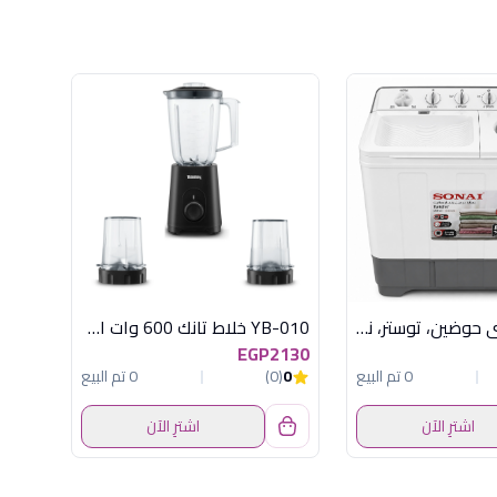
غسالة سوناي حوضين، توستر، نصف أوتوماتيك، 12 كجم، بباب دعك ومؤقت للغسيل والعصر MAR-208
YB-010 خلاط تانك 600 وات اسود
EGP2130
0 تم البيع
0
(0)
0 تم البيع
اشترِ الآن
اشترِ الآن