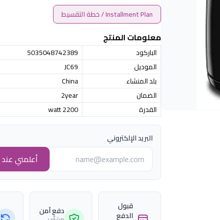
Installment Plan / خطة التقسيط
معلومات المنتج
الباركود
5035048742389
الموديل
JC69
بلد المنشاء
China
الضمان
2year
القدرة
2200 watt
البريد الإلكتروني
أعلمني عند ا
قبول
دفع آمن
الدفع
مشفّر بـ