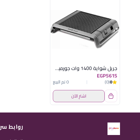
جريل شواية 1400 وات جورميت كوركماز
EGP5615
0
(0)
0 تم البيع
اشترِ الآن
روابط سر