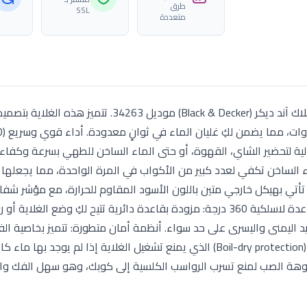
طرق
SSL
متعددة
اجعلي تحضير مشروباتك الساخنة أسرع وأسهل مع غلاية بلاك آند ديكر (Black & Decker) موديل 
لية لتحضير الشاي، القهوة، أو حتى الماء الساخن للطهي بسرعة وكفاءة
مية وافرة من الماء الساخن تكفي لعدد كبير من الأكواب في المرة الواحدة، مما يجعلها
: تأتي بهيكل خارجي متين باللون الأسود المقاوم للحرارة، مع مؤشر ش
الماء يتيح لكِ رؤية الكمية المتبقية بالداخل بوضوح تام. قاعدة لاسلكية 360 درجة: مزودة بقاعدة دائرية تتيح لكِ وضع 
د اليمنى واليسرى على حد سواء. أنظمة أمان متطورة: تتميز بخاصية ال
التلقائي عند الغليان، مع نظام الحماية من الغليان الجاف (Boil-dry protection) الذي يمنع تشغيل الغلاية إذا لم ي
د فوهة الصب لمنع تسرب الرواسب الكلسية إلى كوبك، وهو سهل الفك وا