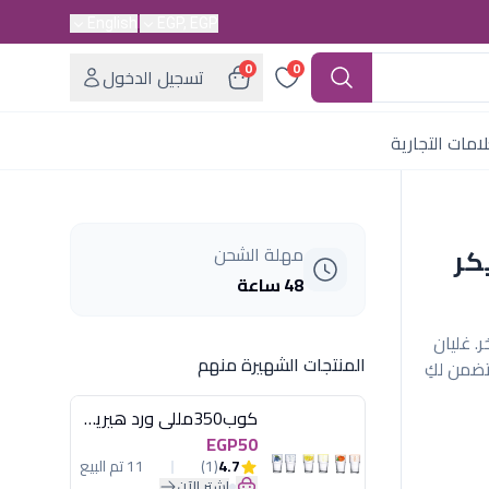
English
EGP, EGP
0
0
تسجيل الدخول
امات التجارية
د ديكر
مهلة الشحن
48 ساعة
 أسود فاخر. غليان
المنتجات الشهيرة منهم
ورة تضمن لكِ
كوب350مللى ورد هيريفين
EGP50
4.7
(1)
11 تم البيع
اشترِ الآن