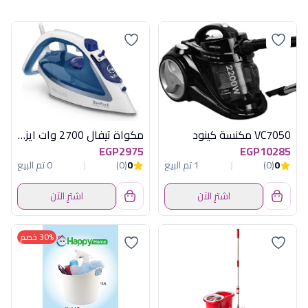
VC7050 مكنسة كينود
مكواة تيفال 2700 وات ايزي جليس فرنساوي
EGP2975
EGP10285
0
(0)
1 تم البيع
0
(0)
0 تم البيع
اشترِ الآن
اشترِ الآن
30% خصم