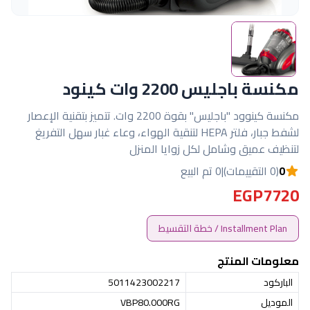
مكنسة باجليس 2200 وات كينود
مكنسة كينوود "باجليس" بقوة 2200 وات. تتميز بتقنية الإعصار
لشفط جبار، فلتر HEPA لتنقية الهواء، وعاء غبار سهل التفريغ
لتنظيف عميق وشامل لكل زوايا المنزل
0
(0 التقييمات)
|
0 تم البيع
EGP7720
Installment Plan / خطة التقسيط
معلومات المنتج
الباركود
5011423002217
الموديل
VBP80.000RG