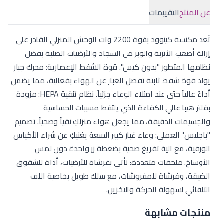
عن المنتج
التقييمات
تُعد مكنسة كينوود بقوة 2200 وات الوحش المنزلي القادر على
إزالة أصعب الأتربة والوبر من السجاد والأرضيات الصلبة بفضل
نظامها المتطور "بدون كيس". قوة الشفط الإعصارية: محرك جبار
يولد قوة شفط ثابتة تفصل الغبار عن الهواء بفعالية، مما يضمن
أداءً عالياً حتى عند امتلاء الوعاء جزئياً. نظام تنقية HEPA: مزودة
بفلتر هيبا عالي الكفاءة الذي يلتقط مسببات الحساسية
والجسيمات الدقيقة، مما يجعل هواء منزلكِ نقياً وصحياً. تصميم
"باجليس" العملي: وعاء غبار كبير السعة يغنيكِ عن شراء الأكياس
الورقية، مع آلية تفريغ صحية بضغطة زر واحدة دون لمس
الأوساخ. ملحقات متعددة: تأتي بفرشاة للأرضيات، أداة للشقوق
الضيقة، وفرشاة للمفروشات، مع سلك طويل بخاصية اللف
التلقائي لسهولة الحركة والتخزين.
منتجات مشابهة