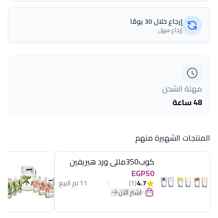
إرجاع خلال 30 يومًا
إرجاع سهل
مهلة الشحن
48 ساعة
المنتجات الشهيرة منهم
كوب350مللى ورد هيريفين
EGP50
4.7
(1)
11 تم البيع
اشترِ الآن