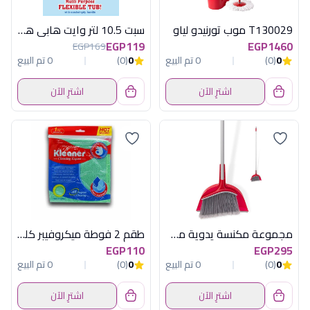
T130029 موب تورنيدو لياو
سبت 10.5 لتر وايت هابى هوم
EGP119
EGP1460
EGP169
0
(0)
0 تم البيع
0
(0)
0 تم البيع
اشترِ الآن
اشترِ الآن
مجموعة مكنسة يدوية مع جاروف 30 سم من لياو موديل K130029
طقم 2 فوطة ميكروفيبر كلينر
EGP110
EGP295
0
(0)
0 تم البيع
0
(0)
0 تم البيع
اشترِ الآن
اشترِ الآن