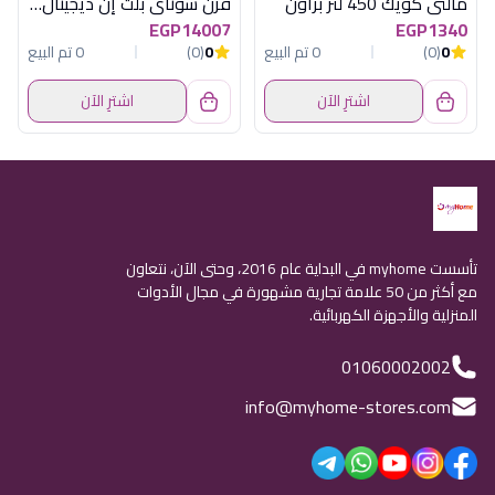
مالتى كويك 450 لتر براون
فرن سوناى بلت إن ديجيتال 60*60 سم - بخاصية القلاية الهوائية (خامات إيطالية)
EGP14007
EGP1340
0
(0)
0 تم البيع
0
(0)
0 تم البيع
اشترِ الآن
اشترِ الآن
تأسست myhome في البداية عام 2016، وحتى الآن، نتعاون
مع أكثر من 50 علامة تجارية مشهورة في مجال الأدوات
المنزلية والأجهزة الكهربائية.
01060002002
info@myhome-stores.com