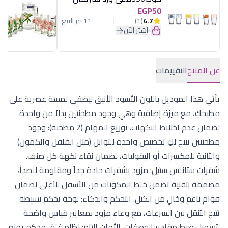
EGP50
4.7
(1)
11 تم البيع
اشترِ الآن
عن المنتج
التقييمات
يأتي هذا الموديل باللون الأسود الأنيق ليضفي لمسة عصرية على
مطبخكِ، مع ميزة إضافية وهي وجود مطحنتين بدلاً من واحدة
لضمان عدم اختلاط النكهات. توزيع المهام (2 مطحنة): وجود
مطحنتين يتيح لكِ تخصيص واحدة للتوابل (مثل الفلفل والكمون)
والثانية للمكسرات أو البقوليات، لضمان نقاء نكهة كل صنف.
شفرات ستانلس ستيل: مزود بشفرات حادة جداً ومقاومة للصدأ،
مصممة بتقنية تضمن خلط المكونات من الأسفل للأعلى لضمان
قوام ناعم وخالٍ من الكتل. التحكم والذكاء: لوحة تحكم بسيطة
تتيح التنقل بين السرعات، مع وعاء مزود بمعايير قياس واضحة
لتسهيل ضبط مقادير الوصفات. الأمان التام: نظام غلق محكم يمنع