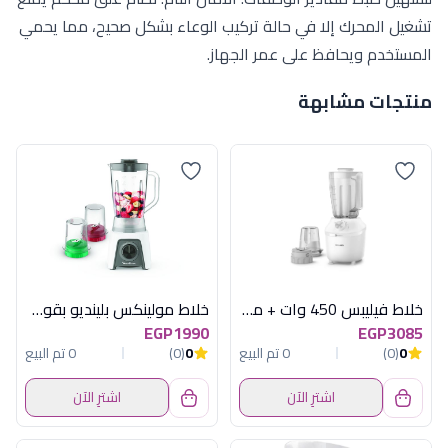
تشغيل المحرك إلا في حالة تركيب الوعاء بشكل صحيح، مما يحمي
المستخدم ويحافظ على عمر الجهاز.
منتجات مشابهة
خلاط فيليبس 450 وات + مطحنة
خلاط مولينكس بلينديو بقوة 450 وات، سعة 1.25 لتر - أبيض (LM2C3126)
EGP1990
EGP3085
0
(0)
0 تم البيع
0
(0)
0 تم البيع
اشترِ الآن
اشترِ الآن