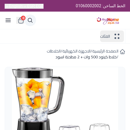
الخط الساخن: 01060002002
English
EGP, EGP
0
الفئات
الصفحة الرئيسية
/
الاجهزة الكهربائية
/
الخلاطات
/
خلاط كينود 500 وات + 2 مطحنة اسود