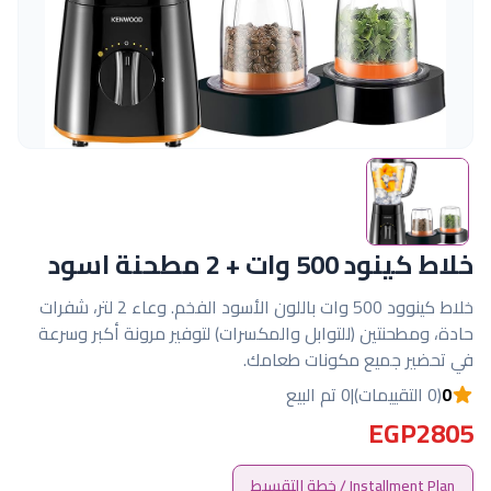
خلاط كينود 500 وات + 2 مطحنة اسود
خلاط كينوود 500 وات باللون الأسود الفخم. وعاء 2 لتر، شفرات
حادة، ومطحنتين (للتوابل والمكسرات) لتوفير مرونة أكبر وسرعة
في تحضير جميع مكونات طعامك.
0
(0 التقييمات)
|
0 تم البيع
EGP2805
Installment Plan / خطة التقسيط