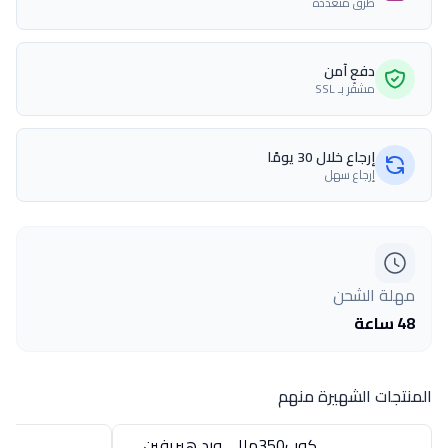
طرق متعددة
دفع آمن
مشفّر بـ SSL
إرجاع خلال 30 يومًا
إرجاع سهل
مهلة الشحن
48 ساعة
المنتجات الشهيرة منهم
كوب350مللى ورد هيريفين