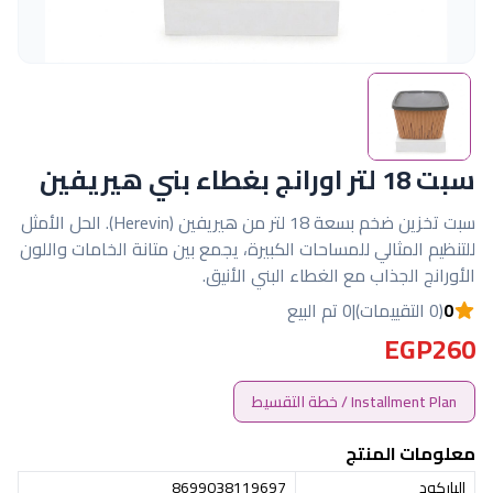
سبت 18 لتر اورانج بغطاء بني هيريفين
سبت تخزين ضخم بسعة 18 لتر من هيريفين (Herevin). الحل الأمثل
للتنظيم المثالي للمساحات الكبيرة، يجمع بين متانة الخامات واللون
الأورانج الجذاب مع الغطاء البني الأنيق.
0
(0 التقييمات)
|
0 تم البيع
EGP260
Installment Plan / خطة التقسيط
معلومات المنتج
الباركود
8699038119697