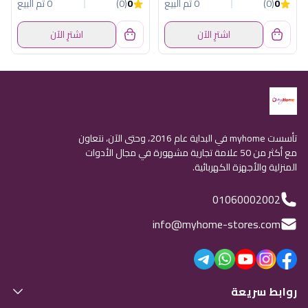
0
(0)
0 تم البيع
0
(0)
0 تم البيع
اشترِ الآن
اشترِ الآن
تأسست myhome في البداية عام 2016، وحتى الآن، نتعاون
مع أكثر من 50 علامة تجارية مشهورة في مجال الأدوات
المنزلية والأجهزة الكهربائية.
01060002002
info@myhome-stores.com
روابط سريعة