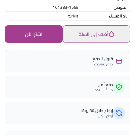
الموديل
161383-156E
بلد المنشاء
turkia
أضف إلى السلة
اشترِ الآن
قبول الدفع
طرق متعددة
دفع آمن
مشفّر بـ SSL
إرجاع خلال 30 يومًا
إرجاع سهل