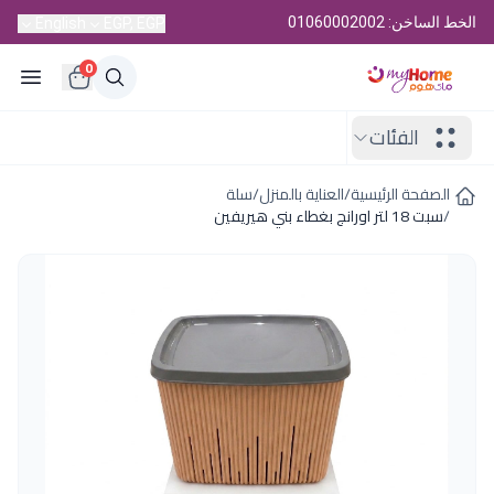
الخط الساخن: 01060002002
English
EGP, EGP
0
الفئات
الصفحة الرئيسية
/
العناية بالمنزل
/
سلة
/
سبت 18 لتر اورانج بغطاء بني هيريفين