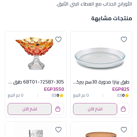
الأورانج الجذاب مع الغطاء البني الأنيق.
منتجات مشابهة
طبق بيتزا مدورة 30سم بيركس
6BT01-72S87-305 طبق اصفر*بينك بوهيمى
EGP3550
EGP825
0
(0)
0 تم البيع
0
(0)
0 تم البيع
اشترِ الآن
اشترِ الآن