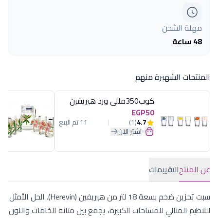
مهلة الشحن
48 ساعة
المنتجات الشهيرة منهم
كوب350مللى ورد هيريفين
EGP50
4.7
(1)
11 تم البيع
اشترِ الآن
عن المنتج
التقييمات
سبت تخزين ضخم بسعة 18 لتر من هيريفين (Herevin). الحل الأمثل
للتنظيم المثالي للمساحات الكبيرة، يجمع بين متانة الخامات واللون