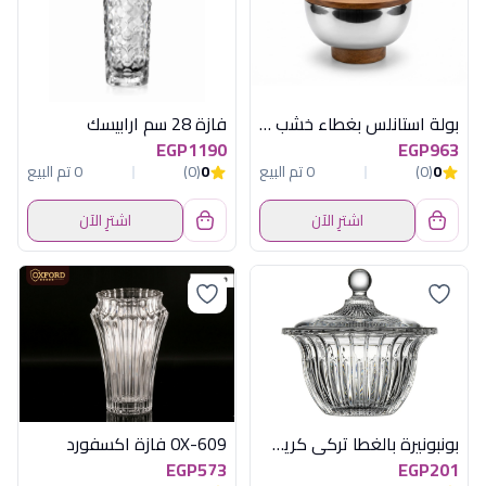
بولة استانلس بغطاء خشب اكسفورد OX-46
فازة 28 سم ارابيسك
EGP1190
EGP963
0
(0)
0 تم البيع
0
(0)
0 تم البيع
اشترِ الآن
اشترِ الآن
بونبونيرة بالغطا تركى كريستال ص
OX-609 فازة اكسفورد
EGP573
EGP201