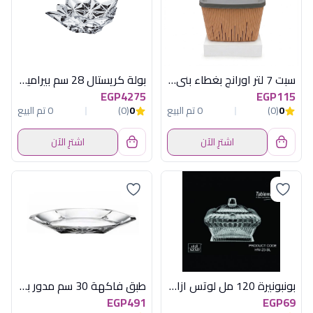
سبت 7 لتر اورانج بغطاء بني هيريفين
بولة كريستال 28 سم بيراميد بوهيمى
EGP4275
EGP115
0
(0)
0 تم البيع
0
(0)
0 تم البيع
اشترِ الآن
اشترِ الآن
بونبونيرة 120 مل لوتس ازاد اكريلك سعودى
طبق فاكهة 30 سم مدور باسابتشة
EGP491
EGP69