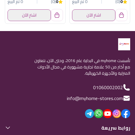
0
(0)
0 تم البيع
0
(0)
0 تم البيع
اشترِ الآن
اشترِ الآن
تأسست myhome في البداية عام 2016، وحتى الآن، نتعاون
مع أكثر من 50 علامة تجارية مشهورة في مجال الأدوات
المنزلية والأجهزة الكهربائية.
01060002002
info@myhome-stores.com
روابط سريعة