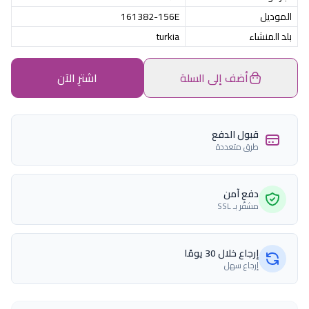
الموديل
161382-156E
بلد المنشاء
turkia
أضف إلى السلة
اشترِ الآن
قبول الدفع
طرق متعددة
دفع آمن
مشفّر بـ SSL
إرجاع خلال 30 يومًا
إرجاع سهل