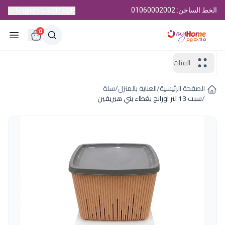
الخط الساخن: 01060002002
English
EGP, EGP
0
الفئات
الصفحة الرئيسية
/
العناية بالمنزل
/
سلة
/
سبت 13 لتر اورانج بغطاء بني هيريفين