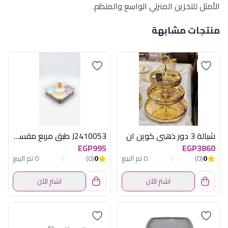
الأمثل للتخزين المنزلي الواسع والمنظم.
منتجات مشابهة
شيالة 3 دور ذهبى كوين ان
J2410053 طبق مربع مقسم بورسلين أكسفورد
EGP995
EGP3860
0
(0)
0 تم البيع
0
(0)
0 تم البيع
اشترِ الآن
اشترِ الآن