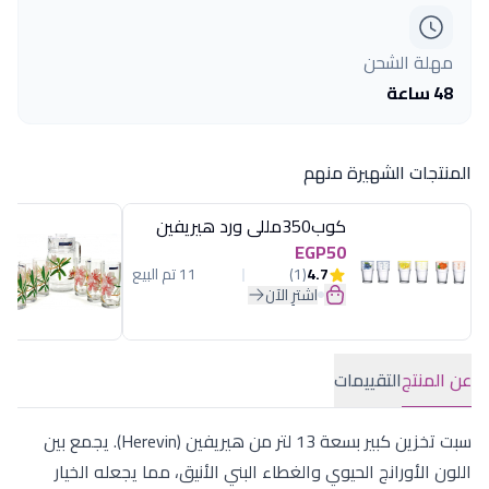
مهلة الشحن
48 ساعة
المنتجات الشهيرة منهم
كوب350مللى ورد هيريفين
EGP50
4.7
(1)
11 تم البيع
اشترِ الآن
عن المنتج
التقييمات
سبت تخزين كبير بسعة 13 لتر من هيريفين (Herevin). يجمع بين
اللون الأورانج الحيوي والغطاء البني الأنيق، مما يجعله الخيار