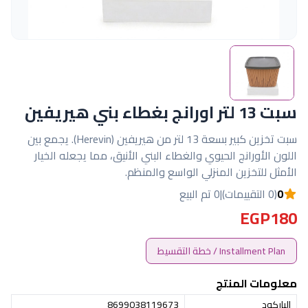
سبت 13 لتر اورانج بغطاء بني هيريفين
سبت تخزين كبير بسعة 13 لتر من هيريفين (Herevin). يجمع بين
اللون الأورانج الحيوي والغطاء البني الأنيق، مما يجعله الخيار
الأمثل للتخزين المنزلي الواسع والمنظم.
0
(0 التقييمات)
|
0 تم البيع
EGP180
Installment Plan / خطة التقسيط
معلومات المنتج
الباركود
8699038119673