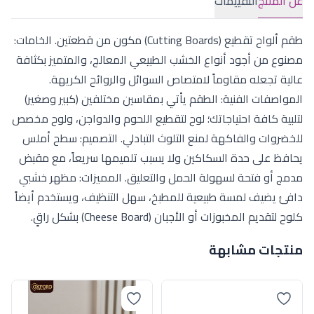
عن المنتج
التقييمات
طقم ألواح تقطيع (Cutting Boards) مكون من قطعتين. الخامات:
مصنوع من أجود أنواع الخشب الطبيعي المعالج، والمتميز بكثافة
عالية تجعله مقاوماً لامتصاص السوائل والروائح الكريهة.
المواصفات الفنية: الطقم يأتي بمقاسين مختلفين (كبير وصغير)
لتلبية كافة احتياجاتك؛ لوح لتقطيع اللحوم والدواجن، ولوح مخصص
للخضروات والفاكهة لمنع التلوث التبادلي. التصميم: سطح أملس
يحافظ على حدة السكاكين ولا يسبب تلميمها سريعاً، مع مقبض
مدمج أو فتحة لسهولة الحمل والتعليق. المميزات: مظهر خشبي
دافئ يضيف لمسة طبيعية للمطبخ، سهل التنظيف، ويستخدم أيضاً
كلوح لتقديم المخبوزات أو الأجبان (Cheese Board) بشكل راقٍ.
منتجات مشابهة