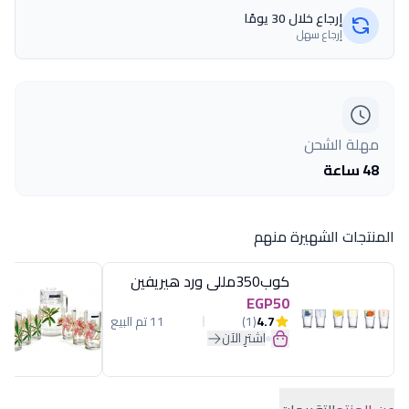
إرجاع خلال 30 يومًا
إرجاع سهل
مهلة الشحن
48 ساعة
المنتجات الشهيرة منهم
كوب350مللى ورد هيريفين
EGP50
4.7
(1)
11 تم البيع
اشترِ الآن