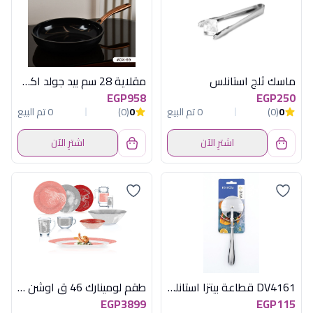
ماسك ثلج استانلس
مقلاية 28 سم بيد جولد اكسفورد OX69
EGP958
EGP250
0
(0)
0 تم البيع
0
(0)
0 تم البيع
اشترِ الآن
اشترِ الآن
DV4161 قطاعة بيتزا استانلس ديفا
طقم لومينارك 46 ق اوشن امارتى
EGP3899
EGP115