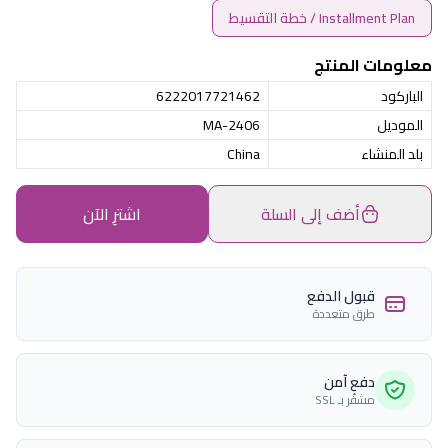
Installment Plan / خطة التقسيط
معلومات المنتج
الباركود
6222017721462
الموديل
MA-2406
بلد المنشاء
China
أضف إلى السلة
اشترِ الآن
قبول الدفع
طرق متعددة
دفع آمن
مشفّر بـ SSL