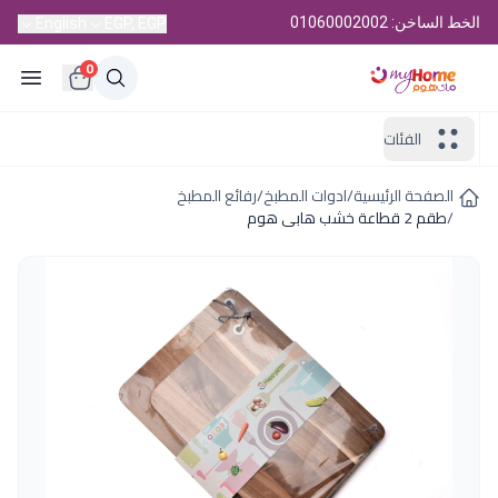
الخط الساخن: 01060002002
English
EGP, EGP
0
الفئات
الصفحة الرئيسية
/
ادوات المطبخ
/
رفائع المطبخ
/
طقم 2 قطاعة خشب هابى هوم