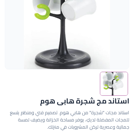
استاند مج شجرة هابى هوم
استاند مجات "شجرة" من هابي هوم. تصميم فني ومنظم يتسع
للمجات المفضلة لديكِ، يوفر مساحة الخزانة ويضيف لمسة
جمالية وعصرية لركن المشروبات في منزلك.