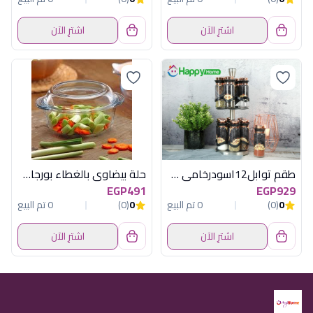
اشترِ الآن
اشترِ الآن
طقم توابل12اسودرخامى مدورباستاندهابى هوم
حلة بيضاوى بالغطاء بورجام باشابتشى
EGP491
EGP929
0
(0)
0 تم البيع
0
(0)
0 تم البيع
اشترِ الآن
اشترِ الآن