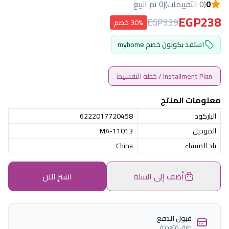
0
(0 التقييمات)
|
0 تم البيع
EGP238
EGP339
30% خصم
استفد بكوبون خصم myhome
Installment Plan / خطة التقسيط
معلومات المنتج
الباركود
6222017720458
الموديل
MA-11013
بلد المنشاء
China
أضف إلى السلة
اشترِ الآن
قبول الدفع
طرق متعددة