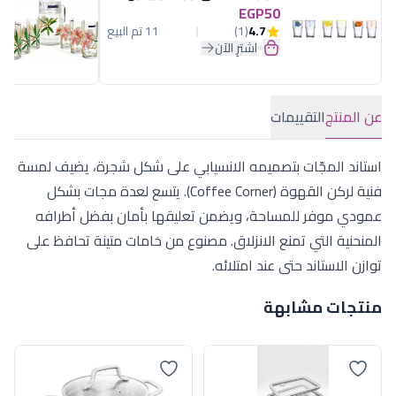
EGP50
4.7
(1)
11 تم البيع
اشترِ الآن
عن المنتج
التقييمات
استاند المجّات بتصميمه الانسيابي على شكل شجرة، يضيف لمسة
فنية لركن القهوة (Coffee Corner). يتسع لعدة مجات بشكل
عمودي موفر للمساحة، ويضمن تعليقها بأمان بفضل أطرافه
المنحنية التي تمنع الانزلاق. مصنوع من خامات متينة تحافظ على
توازن الاستاند حتى عند امتلائه.
منتجات مشابهة