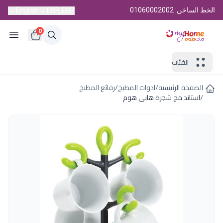
الخط الساخن: 01060002002
English
EGP, EGP
0
الفئات
الصفحة الرئيسية
/
ادوات المطبخ
/
رفائع المطبخ
/
استاند مج شجرة هابى هوم