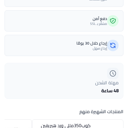
دفع آمن
مشفّر بـ SSL
إرجاع خلال 30 يومًا
إرجاع سهل
مهلة الشحن
48 ساعة
المنتجات الشهيرة منهم
كوب350مللى ورد هيريفين