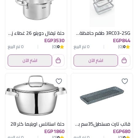
3RC03-2SG طقم حافظةطعام3ق مستطيل زجاج اكسفورد
حلة تيفال دويتو 26 غطاء زجاجى
EGP3530
EGP844
0
(0)
0 تم البيع
0
(0)
0 تم البيع
اشترِ الآن
اشترِ الآن
قالب تارت مستطيل35سم بقاعدةمتحركةماربل ن
حلة استانلس اوبتيما كلر 28
EGP1860
EGP680
0
(0)
0 تم البيع
0
(0)
0 تم البيع