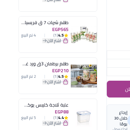
طقم شربات 7 ق فريسيا لومينارك
EGP565
4.5
(1)
4 تم البيع
اشترِ الآن
طقم برطمان 3ق ورد غطاء مينت جرين هيريفين
EGP210
4.5
(1)
2 تم البيع
اشترِ الآن
آن
علبة ثلاجة كليبس يوكسان
EGP88
إرجاع
4.4
(1)
5 تم البيع
خلال 30
اشترِ الآن
يومًا
إرجاع سهل