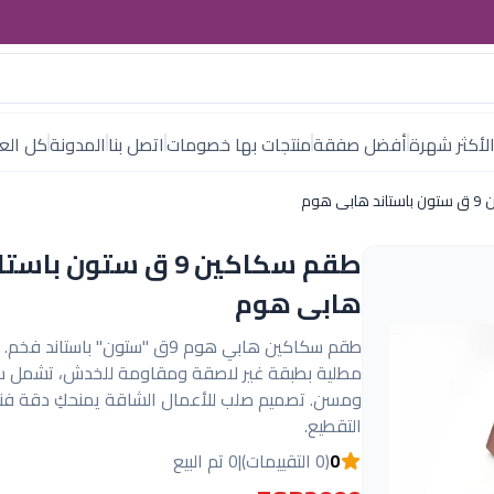
لأكثر شهرة
أفضل صفقة
منتجات بها خصومات
اتصل بنا
المدونة
كل العل
 هوم
طقم سكاكين 9 ق ستون باست
هابى هوم
طقم سكاكين هابي هوم 9ق "ستون" باستاند 
مطلية بطبقة غير لاصقة ومقاومة للخدش، تشمل س
ومسن. تصميم صلب للأعمال الشاقة يمنحكِ دقة فن
التقطيع.
0
(0 التقييمات)
|
0 تم البيع