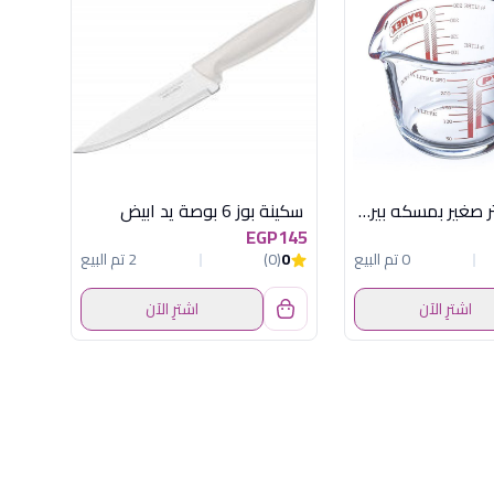
معيار 0.25 لتر صغير بمسكه بيركس
سكينة بوز 6 بوصة يد ابيض
EGP145
0 تم البيع
0
(0)
2 تم البيع
اشترِ الآن
اشترِ الآن