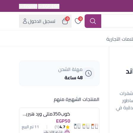
English
EGP, EGP
0
0
تسجيل الدخول
امات التجارية
اند
مهلة الشحن
48 ساعة
فخم. شفرات
المنتجات الشهيرة منهم
اطور
دقية في
كوب350مللى ورد هيريفين
EGP50
4.7
(1)
11 تم البيع
اشترِ الآن