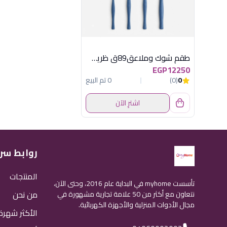
طقم شوك وملاعق89ق ظريف استانلس لامع نهير
EGP12250
0
(0)
0 تم البيع
اشترِ الآن
روابط سر
المنتجات
تأسست myhome في البداية عام 2016، وحتى الآن،
من نحن
نتعاون مع أكثر من 50 علامة تجارية مشهورة في
مجال الأدوات المنزلية والأجهزة الكهربائية.
الأكثر شهرة