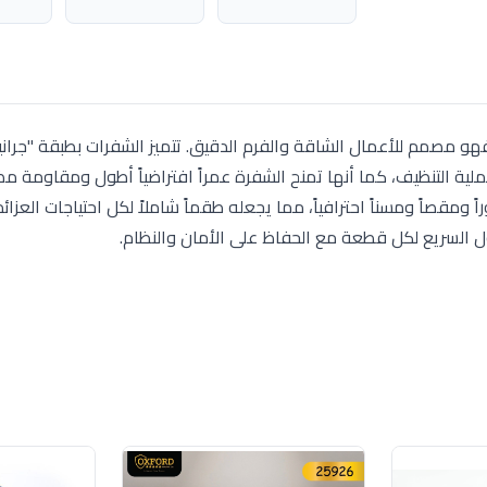
ابة في مطبخك، فهو مصمم للأعمال الشاقة والفرم الدقيق. تتميز الشفرات بطبقة "جر
لية التنظيف، كما أنها تمنح الشفرة عمراً افتراضياً أطول ومقاومة 
ملة تشمل ساطوراً ومقصاً ومسناً احترافياً، مما يجعله طقماً شاملاً لكل احتياجات العز
ول السريع لكل قطعة مع الحفاظ على الأمان والنظام.