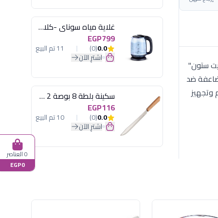
غلاية مياه سوناي -كلاسيك 2200 وات، 1.7 لتر زجاج اضائة ليد - MAR-3752
EGP799
0.0
(0)
11 تم البيع
اشترِ الآن
انيت ستون"
مضاعفة ضد
ائم وتجهيز
سكينة بلطة 8 بوصة 2 مسمار
EGP116
0.0
(0)
10 تم البيع
اشترِ الآن
0 العناصر
EGP0