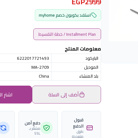
EGP2999
استفد بكوبون خصم myhome
Installment Plan / خطة التقسيط
معلومات المنتج
الباركود
6222017721493
الموديل
MA-2709
بلد المنشاء
China
أضف إلى السلة
اشترِ ال
قبول
دفع آمن
الدفع
مشفّر بـ
طرق
SSL
متعددة