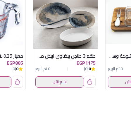
طقم تقديم مربع + شوكة وسكينة وغطاء زجاج
طقم 3 طاجن بيضاوى ابيض مط أكسفورد
EGP885
EGP1175
0 تم البيع
0
(0)
0 تم البيع
0
(0)
الآن
اشترِ الآن