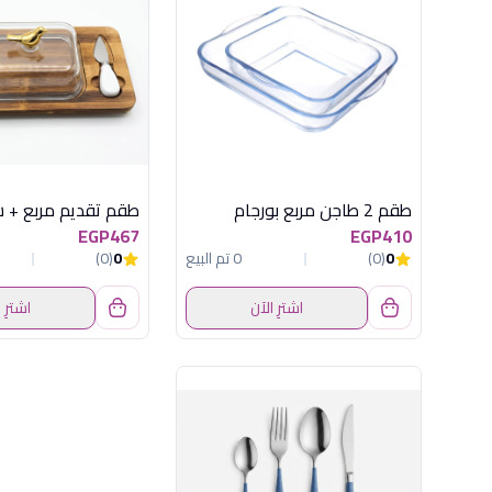
طقم 2 طاجن مربع بورجام
EGP467
EGP410
0
(0)
0 تم البيع
0
(0)
اشترِ الآن
اشترِ 