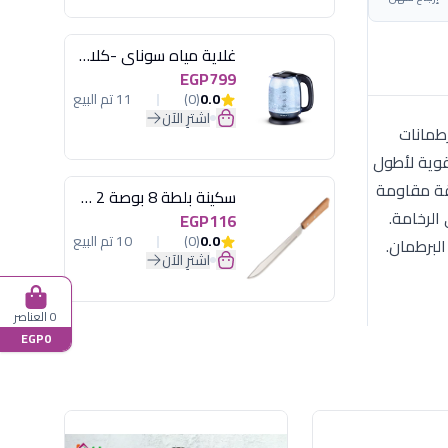
غلاية مياه سوناي -كلاسيك 2200 وات، 1.7 لتر زجاج اضائة ليد - MAR-3752
EGP799
0.0
(0)
11 تم البيع
اشترِ الآن
 التوابل المكون من 8 قطع من Happy Home باللون الأزرق الملكي المميز. يتكون الطقم من 8 برطمانات
قوية لأطول
قة مقاومة
سكينة بلطة 8 بوصة 2 مسمار
الرخامة.
EGP116
0.0
(0)
10 تم البيع
البرطمان.
اشترِ الآن
0 العناصر
EGP0