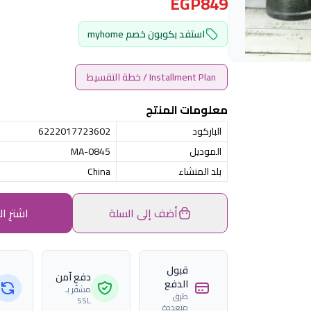
EGP849
استفد بكوبون خصم myhome
Installment Plan / خطة التقسيط
معلومات المنتج
الباركود
6222017723602
الموديل
MA-0845
بلد المنشاء
China
أضف إلى السلة
اشترِ ال
قبول
دفع آمن
الدفع
مشفّر بـ
طرق
SSL
متعددة