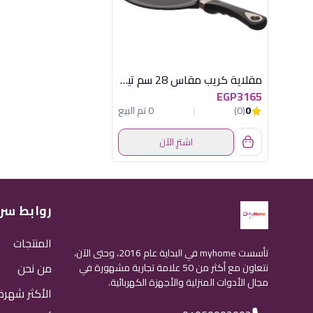
مقلاية كريب مقاس 28 سم تيتانيوم إي إم تي (AMT - 28cm Titanium Crepe Pan)
EGP3165
0
(0)
0 تم البيع
اشترِ الآن
روابط سر
المنتجات
تأسست myhome في البداية عام 2016، وحتى الآن،
من نحن
نتعاون مع أكثر من 50 علامة تجارية مشهورة في
مجال الأدوات المنزلية والأجهزة الكهربائية.
الأكثر شهرة