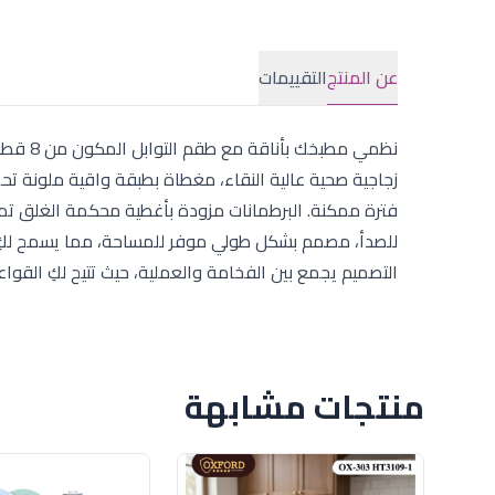
عن المنتج
التقييمات
زجاجية صحية عالية النقاء، مغطاة بطبقة واقية ملونة تحم
فترة ممكنة. البرطمانات مزودة بأغطية محكمة الغلق تم
للصدأ، مصمم بشكل طولي موفر للمساحة، مما يسمح لكِ ب
التصميم يجمع بين الفخامة والعملية، حيث تتيح لكِ القواع
منتجات مشابهة