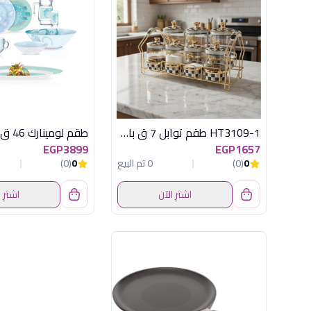
HT3109-1 طقم توابل 7 ق باستاند اكسفورد
EGP3899
EGP1657
0
(0)
0 تم البيع
0
(0)
اشترِ الآن
اشترِ 