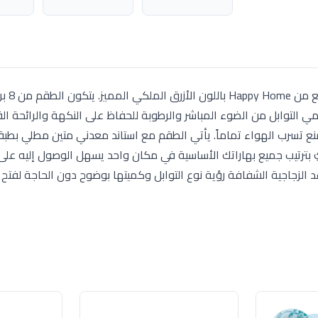
نظمي مطبخك بأناقة مع طقم
ي التوابل من الضوء المباشر والرطوبة للحفاظ على النكهة والرائحة ال
نع تسرب الهواء تماماً. يأتي الطقم مع استاند معدني متين مطلي بطب
ترتيب جميع بهاراتك الأساسية في مكان واحد يسهل الوصول إليه على 
د الزجاجية الشفافة رؤية نوع التوابل وكميتها بوضوح دون الحاجة لفتح 