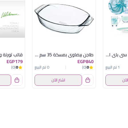
طقم لومينارك 46 ق سى باى امارتى
طاجن بيضاوي بمسكة 35 سم اوبتيموم بالعلبة
EGP179
EGP840
1 تم البيع
0
(0)
0 تم البيع
0
(0)
الآن
اشترِ الآن