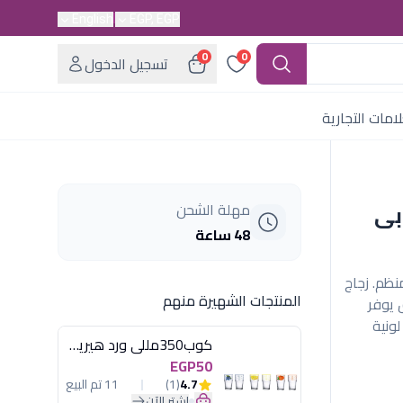
English
EGP, EGP
0
0
تسجيل الدخول
امات التجارية
هابى
مهلة الشحن
48 ساعة
دني منظم. زجاج
المنتجات الشهيرة منهم
 يوفر
ونية
كوب350مللى ورد هيريفين
EGP50
4.7
(1)
11 تم البيع
اشترِ الآن