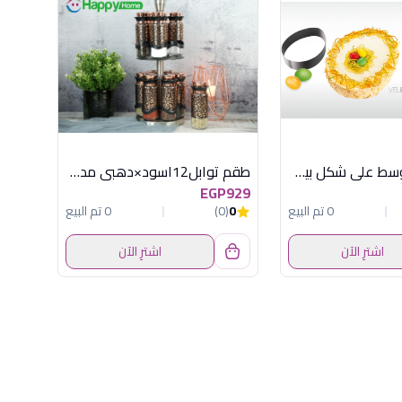
قالب تورتة وسط على شكل بيضة توسكوما
طقم توابل12اسود×دهبى مدورباستاندهابى هوم
EGP929
0 تم البيع
0
(0)
0 تم البيع
اشترِ الآن
اشترِ الآن