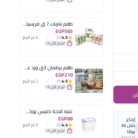
طقم شربات 7 ق فريسيا لومينارك
EGP565
4.5
(1)
4 تم البيع
اشترِ الآن
طقم برطمان 3ق ورد غطاء مينت جرين هيريفين
EGP210
4.5
(1)
2 تم البيع
اشترِ الآن
آن
علبة ثلاجة كليبس يوكسان
EGP88
إرجاع
4.4
(1)
5 تم البيع
خلال 30
اشترِ الآن
يومًا
إرجاع سهل