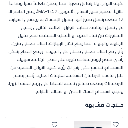
نكهة التوابل ولا يتفاعل معها، مما يضمن طعاماً صحياً ومذاقاً
طازجاً. تصميم مدور انسيابي (لموديل MA-1257): يتميز الطقم الـ
12 قطعة بشكل مدور أنيق يسهل الإمساك به ويضفي انسيابية
على شكل الرخامة. حماية التوابل: الغلاف الخارجي يحمي
المحتويات من نفاذ الضوء، والأغطية المحكمة تمنع دخول
الرطوبة والهواء، مما يمنع تكتل البهارات. استاند معدني متين:
يأتي مع استاند معدني مطلي عالي الجودة، يجمع القطع بشكل
رأسي منظم ليوفر مساحة كبيرة على سطح الرخامة. سهولة
الاستخدام: تصميم ذكي يتيح لكِ رؤية كمية التوابل المتبقية من
خلال قاعدة البرطمان الشفافة. تعليمات العناية: يُنصح بمسح
البرطمانات بقطعة قماش ناعمة للحفاظ على بريق نقشة الزيبرا،
وتجنب استخدام السلك الخشن أو غسالة الأطباق.
منتجات مشابهة