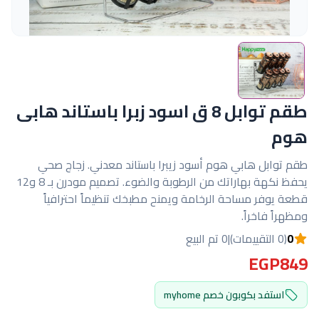
طقم توابل 8 ق اسود زبرا باستاند هابى
هوم
طقم توابل هابي هوم أسود زيبرا باستاند معدني. زجاج صحي
يحفظ نكهة بهاراتك من الرطوبة والضوء. تصميم مودرن بـ 8 و12
قطعة يوفر مساحة الرخامة ويمنح مطبخك تنظيماً احترافياً
ومظهراً فاخراً.
0
(0 التقييمات)
|
0 تم البيع
EGP849
استفد بكوبون خصم myhome