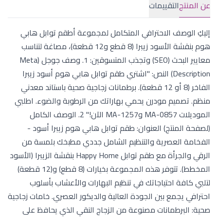
عن المنتج
التقييمات
إليكِ الوصف الاحترافي المتكامل لمجموعة أطقم توابل هابي
هوم بنقشة الأسود زيبرا (8 قطع و12 قطعة)، مصاغة لتناسب
معايير البحث (SEO) وتجذب المتسوقين: 1. وصف جوجل (Meta
Description) النص: "اشتري طقم توابل هابي هوم أسود زيبرا
الفاخر (8 أو 12 قطعة). برطمانات زجاجية صحية باستاند معدني
منظم. تصميم مودرن يحمي بهاراتك من الرطوبة والضوء. اطلبي
الموديلات MA-0857 وMA-1257 الآن!" 2. الوصف الكامل
(لصفحة المنتج) العنوان: طقم توابل هابي هوم زيبرا أسود -
الفخامة العصرية والتنظيم الشامل جددي مطبخك بلمسة من
الرقي والجرأة مع طقم توابل Happy Home بنقشة الزيبرا (الأسود
المخطط). تتوفر هذه المجموعة بخيارات (8 قطع) و(12 قطعة)
لتلبي كافة احتياجاتك في تنظيم البهارات والأعشاب بأسلوب
احترافي يجمع بين الجودة العالية والديكور العصري. خامات زجاجية
صحية: البرطمانات مصنوعة من الزجاج النقي الذي يحافظ على