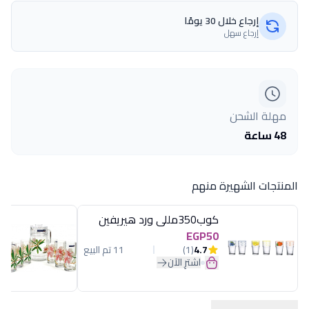
إرجاع خلال 30 يومًا
إرجاع سهل
مهلة الشحن
48 ساعة
المنتجات الشهيرة منهم
كوب350مللى ورد هيريفين
EGP50
4.7
(1)
11 تم البيع
اشترِ الآن