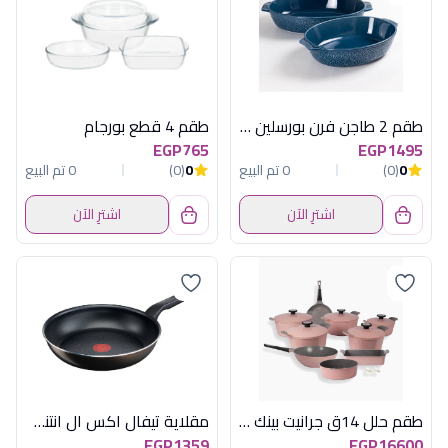
طقم 2 طاجن فرن بورسلين بيضاوي بيد أزرق رويال ألفريدو
طقم 4 قطع بورجام
EGP765
EGP1495
0
(0)
0 تم البيع
0
(0)
0 تم البيع
اشترِ الآن
اشترِ الآن
طقم حلل 14ق جرانيت بينك ماربل نيوفلام
مقلاية تيفال اكس ال انتنس 26
EGP1359
EGP16600