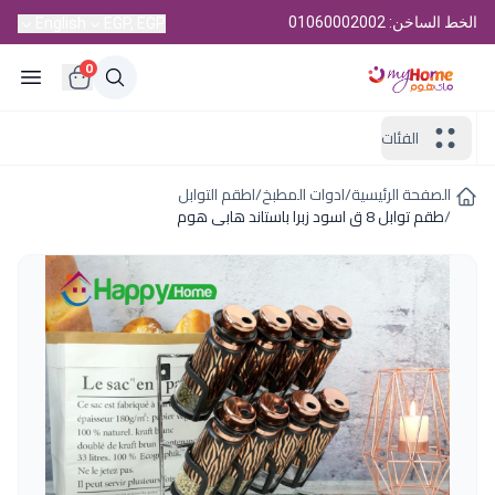
الخط الساخن: 01060002002
English
EGP, EGP
0
الفئات
الصفحة الرئيسية
/
ادوات المطبخ
/
اطقم التوابل
/
طقم توابل 8 ق اسود زبرا باستاند هابى هوم