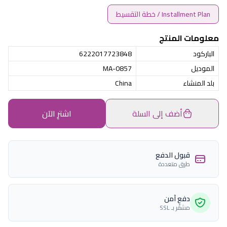
Installment Plan / خطة التقسيط
معلومات المنتج
الباركود
6222017723848
الموديل
MA-0857
بلد المنشاء
China
أضف إلى السلة
اشترِ الآن
قبول الدفع
طرق متعددة
دفع آمن
مشفّر بـ SSL