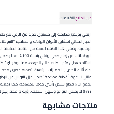
عن المنتج
التقييمات
الخيار المثالي لعشاق الألوان الهادئة والتصاميم "النيوكل
الرخامية، يضفي هذا الطقم لمسة من الأناقة الصامتة التي
البرطمانات من زجاج
استاند معدني متين بطلاء عالي الجودة، مما يوفر لكِ تنظ
يدك أثناء الطهي. المميزات الرئيسية: تصميم عصري فخم: ل
مثالي للنكهة: أغطية محكمة تضمن عزل التوابل عن الرطوبة
Free) لا يمتص الروائح وسهل التنظيف. رؤية واضحة: يتيح لكِ التصميم الزجاجي متابعة مستوى التوابل بداخل البرطمانات بسهولة.
منتجات مشابهة