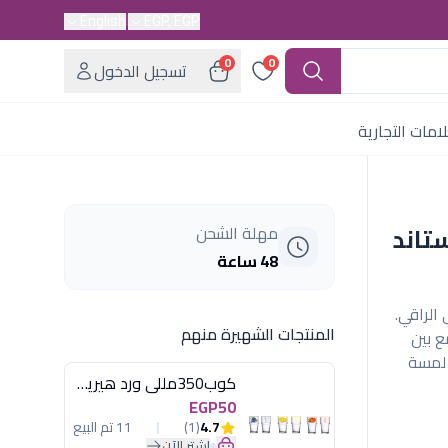
English
EGP, EGP
0
0
تسجيل الدخول
امات التجارية
استاند
مهلة الشحن
48 ساعة
مادي الراقي.
المنتجات الشهيرة منهم
ع بين
 لمسة
كوب350مللى ورد هيريفين
EGP50
4.7
(1)
11 تم البيع
اشترِ الآن