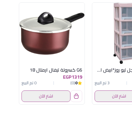
تربو4 دور بعجل ليو روز*ابيض اكسا
G6 كسرولة تيفال ارمتال 18
EGP1319
3 تم البيع
0
(0)
0 تم البيع
اشترِ الآن
اشترِ الآن