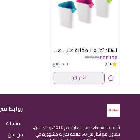
استاند توزيع + صفاية هابى هوم
EGP196
EGP279
0
(0)
1 تم البيع
اشترِ الآن
روابط سر
المنتجات
تأسست myhome في البداية عام 2016، وحتى الآن،
من نحن
نتعاون مع أكثر من 50 علامة تجارية مشهورة في