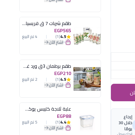
طقم شربات 7 ق فريسيا لومينارك
EGP565
4.5
(1)
4 تم البيع
اشترِ الآن
طقم برطمان 3ق ورد غطاء مينت جرين هيريفين
EGP210
4.5
(1)
2 تم البيع
اشترِ الآن
آن
علبة ثلاجة كليبس يوكسان
EGP88
إرجاع
4.4
(1)
5 تم البيع
خلال 30
اشترِ الآن
يومًا
إرجاع سهل