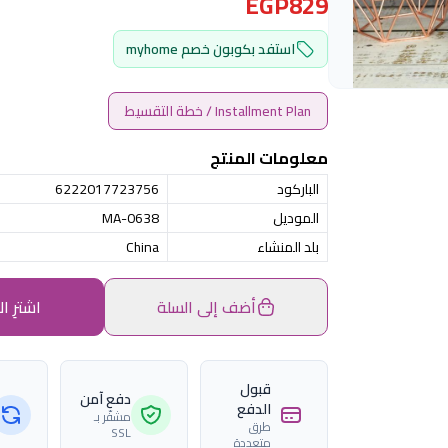
EGP829
استفد بكوبون خصم myhome
Installment Plan / خطة التقسيط
معلومات المنتج
الباركود
6222017723756
الموديل
MA-0638
بلد المنشاء
China
أضف إلى السلة
اشترِ ال
قبول
دفع آمن
الدفع
مشفّر بـ
طرق
SSL
متعددة