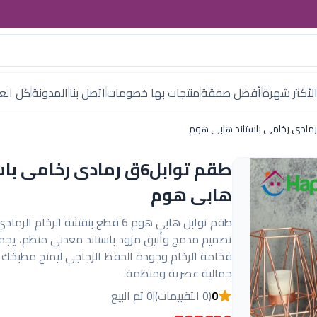
لأكثر شهرة
أفضل صفقة
منتجات بها خصومات
اتصل بنا
المدونة
كل العل
طقم توابل6ق رمادى رخامى ب
هابى هوم
طقم توابل هابي هوم 6 قطع بنقشة الرخام الر
تصميم مدمج وأنيق مزود باستاند معدني منظم، يجم
فخامة الرخام وجودة الحفظ الزجاجي ليمنح مطبخك
جمالية عصرية ومنظمة.
0
(0 التقييمات)
|
0 تم البيع