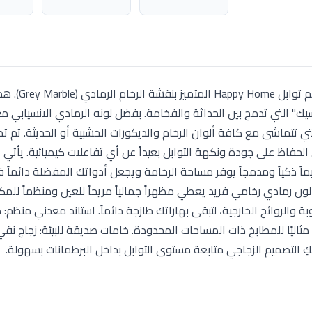
ارتقي بديكور مطبخك إلى مستوى جدي
اسيك" التي تدمج بين الحداثة والفخامة. بفضل لونه الرمادي الانسيابي م
 تتماشى مع كافة ألوان الرخام والديكورات الخشبية أو الحديثة. تم تص
 صحي ونقي بنسبة 100%، مما يضمن الحفاظ على جودة ونكهة التوابل بعيداً عن أي تفاعلات كيميائية. 
يماً ذكياً ومدمجاً يوفر مساحة الرخامة ويجعل أدواتك المفضلة دائماً 
ون رمادي رخامي فريد يعطي مظهراً جمالياً مريحاً للعين ومنظماً للم
 والروائح الخارجية، لتبقى بهاراتك طازجة دائماً. استاند معدني منظم