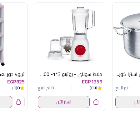
حلة 24 سم استانلس استرا كوركماز
خلاط سوناي - روتيتو 3*1- 500 وات، 1.5 لتر، 3 سرعات MAR-2500
EGP825
EGP1359
1 تم البيع
0
(0)
0 تم البيع
0
(0)
الآن
اشترِ الآن