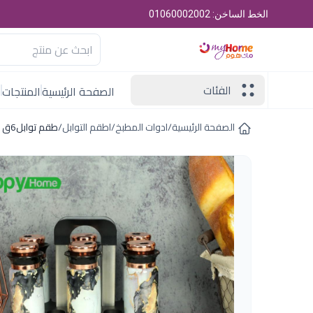
الخط الساخن: 01060002002
الفئات
الصفحة الرئيسية
المنتجات
ا
الصفحة الرئيسية
/
ادوات المطبخ
/
اطقم التوابل
/
طقم توابل6ق رمادى رخامى باستاند هابى هوم