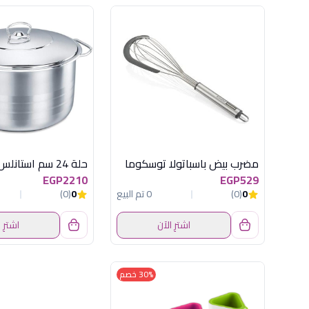
مضرب بيض باسباتولا توسكوما
EGP2210
EGP529
0
(0)
0 تم البيع
0
(0)
اشترِ الآن
اشترِ 
30% خصم