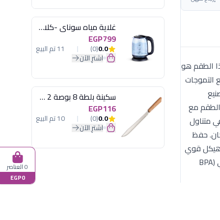
غلاية مياه سوناي -كلاسيك 2200 وات، 1.7 لتر زجاج اضائة ليد - MAR-3752
EGP799
0.0
(0)
11 تم البيع
اشترِ الآن
د من الرقي مع طقم توابل Happy Home المتميز بنقشة الرخام الرمادي (Grey Marble). هذا الطقم هو
ع التموجات
نيع
سكينة بلطة 8 بوصة 2 مسمار
يأتي الطقم مع
EGP116
0.0
(0)
10 تم البيع
في متناول
اشترِ الآن
كان. حفظ
: هيكل قوي
يجمع الـ 6 قطع بشكل رأسي موفر للمساحة، مما يجعله مثاليًا للمطابخ ذات المساحات المحدودة. خامات صديقة للبيئة: زجاج نقي (BPA
0 العناصر
EGP0