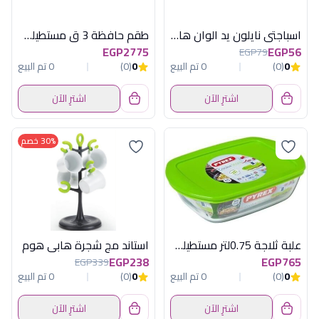
اسباجتى نايلون يد الوان هابى هوم
طقم حافظة 3 ق مستطيلة بالغطا اوكويزين
EGP2775
EGP56
EGP79
0
(0)
0 تم البيع
0
(0)
0 تم البيع
اشترِ الآن
اشترِ الآن
30% خصم
علبة ثلاجة 0.75لتر مستطيلة باليد بيركس
استاند مج شجرة هابى هوم
EGP238
EGP765
EGP339
0
(0)
0 تم البيع
0
(0)
0 تم البيع
اشترِ الآن
اشترِ الآن