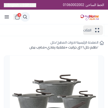
الخط الساخن: 01060002002
English
EGP, EGP
0
الفئات
الصفحة الرئيسية
/
ادوات المطبخ
/
حلل
/
طقم حلل11ق جرانيت +مقلاية رمادي+مضرب بيض