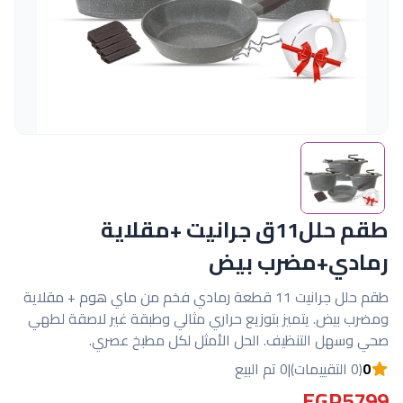
طقم حلل11ق جرانيت +مقلاية
رمادي+مضرب بيض
طقم حلل جرانيت 11 قطعة رمادي فخم من ماي هوم + مقلاية
ومضرب بيض. يتميز بتوزيع حراري مثالي وطبقة غير لاصقة لطهي
صحي وسهل التنظيف. الحل الأمثل لكل مطبخ عصري.
0
(0 التقييمات)
|
0 تم البيع
EGP5799