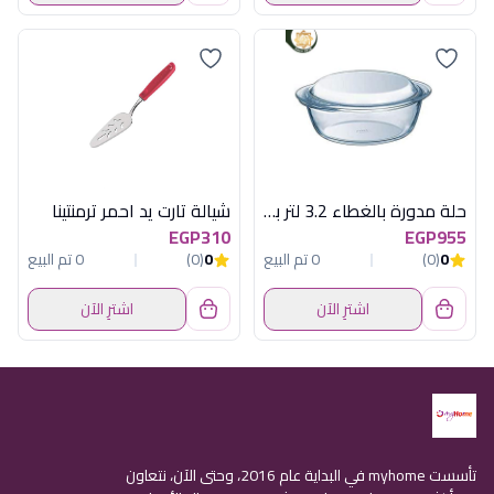
حلة مدورة بالغطاء 3.2 لتر بيركس
شيالة تارت يد احمر ترمنتينا
EGP310
EGP955
0
(0)
0 تم البيع
0
(0)
0 تم البيع
اشترِ الآن
اشترِ الآن
تأسست myhome في البداية عام 2016، وحتى الآن، نتعاون