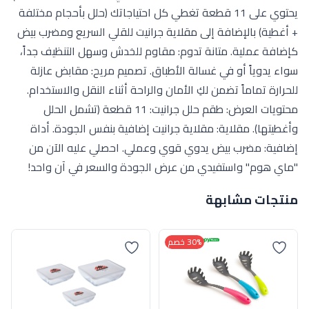
يحتوي على 11 قطعة تغطي كل احتياجاتك (حلل بأحجام مختلفة
+ أغطية) بالإضافة إلى مقلاية جرانيت للقلي السريع ومضرب بيض
كإضافة عملية. متانة تدوم: مقاوم للخدش وسهل التنظيف جداً،
سواء يدوياً أو في غسالة الأطباق. تصميم مريح: مقابض عازلة
للحرارة تماماً تضمن لكِ الأمان والراحة أثناء النقل والاستخدام.
محتويات العرض: طقم حلل جرانيت: 11 قطعة (تشمل الحلل
وأغطيتها). مقلاية: مقلاية جرانيت إضافية بنفس الجودة. أداة
إضافية: مضرب بيض يدوي قوي وعملي. احصلي عليه الآن من
"ماي هوم" واستفيدي من عرض الجودة والسعر في آن واحد!
منتجات مشابهة
30% خصم