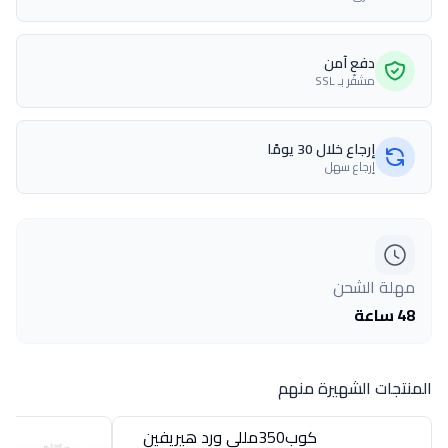
دفع آمن
مشفّر بـ SSL
إرجاع خلال 30 يومًا
إرجاع سهل
مهلة الشحن
48 ساعة
المنتجات الشهيرة منهم
كوب350مللى ورد هيريفين