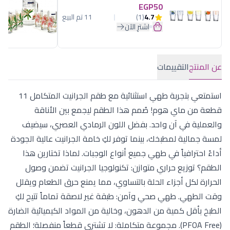
EGP50
4.7
(1)
11 تم البيع
اشترِ الآن
عن المنتج
التقييمات
استمتعي بتجربة طهي استثنائية مع طقم الجرانيت المتكامل 11
قطعة من ماي هوم! صُمم هذا الطقم ليجمع بين الأناقة
والعملية في آن واحد. بفضل اللون الرمادي العصري، سيضيف
لمسة جمالية لمطبخك، بينما توفر لكِ خامة الجرانيت عالية الجودة
أداءً احترافياً في طهي جميع أنواع الوجبات. لماذا تختارين هذا
الطقم؟ توزيع حراري متوازن: تكنولوجيا الجرانيت تضمن وصول
الحرارة لكل أجزاء الحلة بالتساوي، مما يمنع حرق الطعام ويقلل
وقت الطهي. طهي صحي وآمن: طبقة غير لاصقة تماماً تتيح لكِ
الطبخ بأقل كمية من الدهون، وخالية من المواد الكيميائية الضارة
(PFOA Free). مجموعة متكاملة: لا تشتري قطعاً منفصلة؛ الطقم