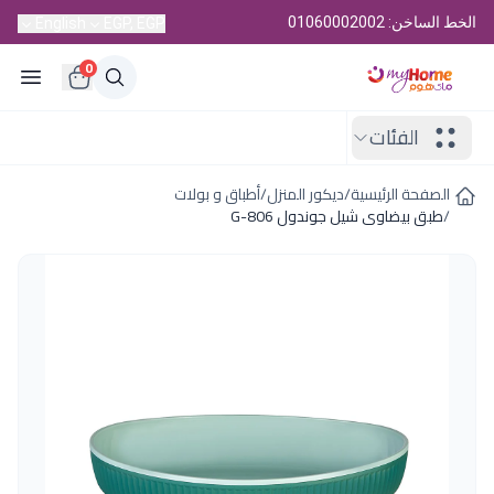
الخط الساخن: 01060002002
English
EGP, EGP
0
الفئات
الصفحة الرئيسية
/
ديكور المنزل
/
أطباق و بولات
/
طبق بيضاوى شيل جوندول G-806