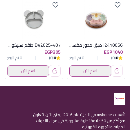
J2410056 طبق مدور مقسم بورسلين أكسفورد
DV2025-407 طقم سليكون للاطفال ديفا
EGP305
EGP1040
0
(0)
0 تم البيع
0
(0)
0 تم البيع
اشترِ الآن
اشترِ الآن
تأسست myhome في البداية عام 2016، وحتى الآن، نتعاون
مع أكثر من 50 علامة تجارية مشهورة في مجال الأدوات
المنزلية والأجهزة الكهربائية.