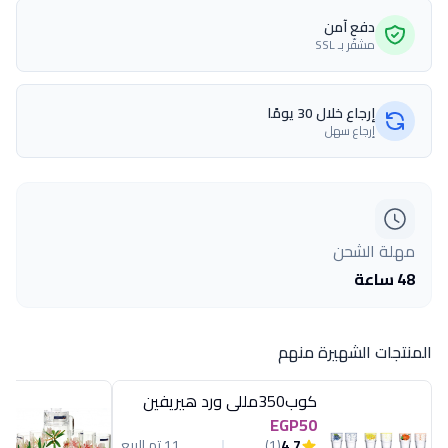
دفع آمن
مشفّر بـ SSL
إرجاع خلال 30 يومًا
إرجاع سهل
مهلة الشحن
48 ساعة
المنتجات الشهيرة منهم
كوب350مللى ورد هيريفين
EGP50
4.7
(1)
11 تم البيع