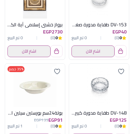
DV-153 طفاية مدورة صغيرة ديفا
برواز خشبي إسلامي آية الكرسي محفور ذهبي مربع - مقاس 70×70 سم
EGP2730
EGP40
0
(0)
0 تم البيع
0
(0)
0 تم البيع
اشترِ الآن
اشترِ الآن
35% خصم
DV-148 طفاية مدورة كبيرة ديفا
بولة24سم بورسلين سيلين ابيض كوتاهيا تركى
EGP91
EGP125
EGP139
0
(0)
0 تم البيع
0
(0)
1 تم البيع