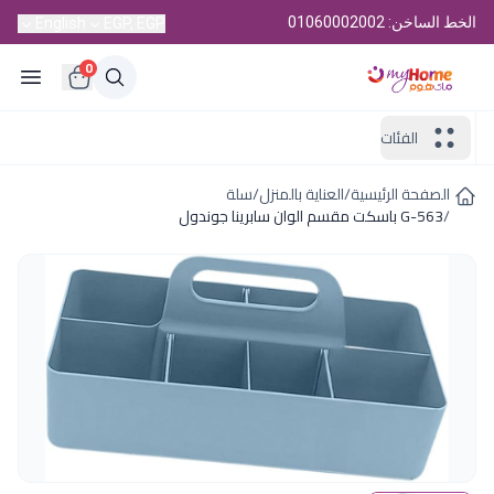
الخط الساخن: 01060002002
English
EGP, EGP
0
الفئات
الصفحة الرئيسية
/
العناية بالمنزل
/
سلة
/
G-563 باسكت مقسم الوان سابرينا جوندول