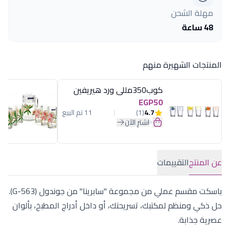
مهلة الشحن
48 ساعة
المنتجات الشهيرة منهم
كوب350مللى ورد هيريفين
EGP50
4.7
(1)
11 تم البيع
اشترِ الآن
عن المنتج
التقييمات
باسكت مقسم عملي من مجموعة "سابرينا" من جوندول (G-563).
حل ذكي ومنظم لمكتبك، تسريحتك، أو داخل أدراج المطبخ، بألوان
عصرية جذابة.