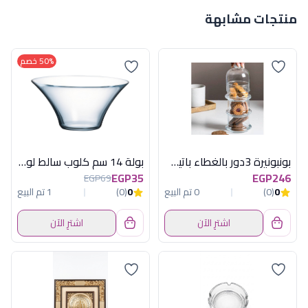
منتجات مشابهة
50% خصم
بونبونيرة 3دور بالغطاء باتيسيرى باسابتشة
بولة 14 سم كلوب سالط لومينارك فرنساوى
EGP35
EGP246
EGP69
0
(0)
0 تم البيع
0
(0)
1 تم البيع
اشترِ الآن
اشترِ الآن