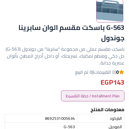
G-563 باسكت مقسم الوان سابرينا
جوندول
باسكت مقسم عملي من مجموعة "سابرينا" من جوندول (G-563).
حل ذكي ومنظم لمكتبك، تسريحتك، أو داخل أدراج المطبخ، بألوان
عصرية جذابة.
0
(0 التقييمات)
|
0 تم البيع
EGP143
Installment Plan / خطة التقسيط
معلومات المنتج
الباركود
8692531005634
الموديل
G-563