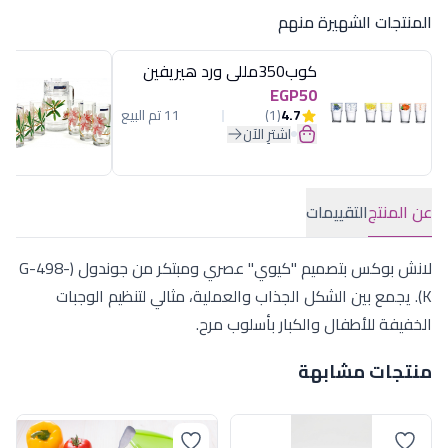
المنتجات الشهيرة منهم
كوب350مللى ورد هيريفين
EGP50
4.7
(1)
11 تم البيع
اشترِ الآن
عن المنتج
التقييمات
لانش بوكس بتصميم "كيوي" عصري ومبتكر من جوندول (G-498-
K). يجمع بين الشكل الجذاب والعملية، مثالي لتنظيم الوجبات
الخفيفة للأطفال والكبار بأسلوب مرح.
منتجات مشابهة