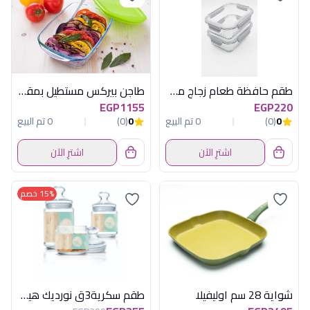
طقم حافظة طعام زجاج مستطيل قطعتين 23 أونصة أكسفورد - 3RC065-0CL
طاجن بيركس مستطيل بمقابض مع غطاء - 28 سم
EGP1155
EGP220
0
(0)
0 تم البيع
0
(0)
0 تم البيع
اشترِ الآن
اشترِ الآن
15% خصم
شواية 28 سم اوليفيلا
طقم سكرية3ق نورديك هيفياتركوازلومينارك ا