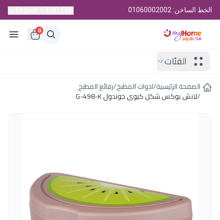
الخط الساخن: 01060002002
English
EGP, EGP
0
الفئات
الصفحة الرئيسية
/
ادوات المطبخ
/
رفائع المطبخ
/
لانش بوكس شكل كيوى جوندول G-498-K