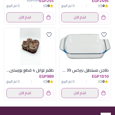
EGP255
EGP2495
EGP299
0
(0)
0 تم البيع
0
(0)
0 تم البيع
اشترِ الآن
اشترِ الآن
طاجن مستطيل بيركس 39 سم اوبتيموم بالعلبة
طقم توابل 4 قطع بورسلين من أكسفورد موديل YH3232-2
EGP989
EGP1010
0
(0)
0 تم البيع
0
(0)
0 تم البيع
اشترِ الآن
اشترِ الآن