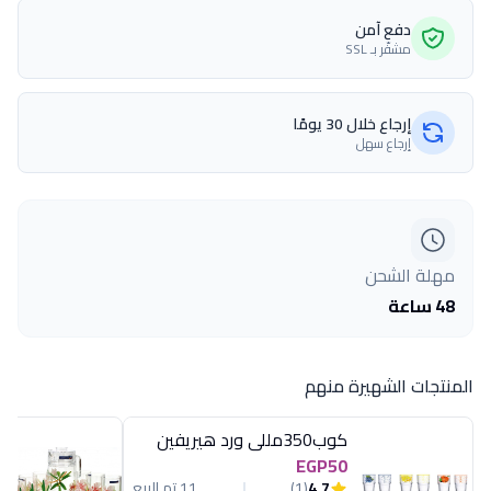
دفع آمن
مشفّر بـ SSL
إرجاع خلال 30 يومًا
إرجاع سهل
مهلة الشحن
48 ساعة
المنتجات الشهيرة منهم
كوب350مللى ورد هيريفين
EGP50
4.7
(1)
11 تم البيع