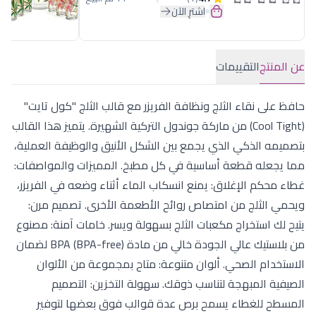
اشترِ الآن
عن المنتج
التقييمات
حافظ على نقاء الثلج ونظافة الفريزر مع قالب الثلج "كول تايت"
(Cool Tight) من ماركة جوندول التركية الشهيرة. يتميز هذا القالب
بتصميمه الذكي الذي يجمع بين الشكل الأنيق والوظيفة العملية،
مما يجعله قطعة أساسية في كل مطبخ. المميزات والمواصفات:
غطاء محكم الإغلاق: يمنع انسكاب الماء أثناء وضعه في الفريزر،
ويحمي الثلج من امتصاص روائح الأطعمة الأخرى. تصميم مرن:
يتيح لك استخراج مكعبات الثلج بسهولة ويسر. خامات آمنة: مصنوع
من بلاستيك عالي الجودة خالي من مادة BPA (BPA-free) لضمان
الاستخدام الصحي. ألوان متنوعة: متاح بمجموعة من الألوان
الصيفية المبهجة لتناسب ذوقك. سهولة التخزين: التصميم
المسطح للغطاء يسمح برص عدة قوالب فوق بعضها لتوفير