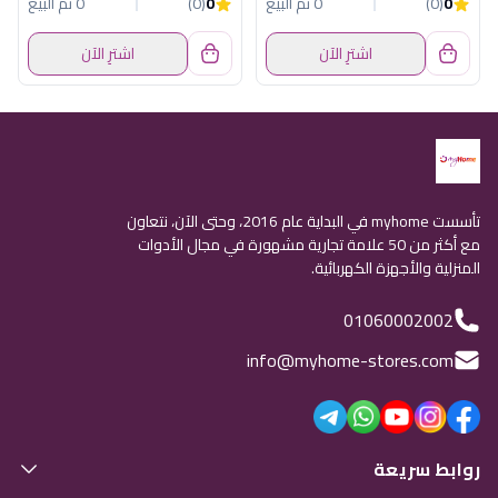
0
(0)
0 تم البيع
0
(0)
0 تم البيع
اشترِ الآن
اشترِ الآن
تأسست myhome في البداية عام 2016، وحتى الآن، نتعاون
مع أكثر من 50 علامة تجارية مشهورة في مجال الأدوات
المنزلية والأجهزة الكهربائية.
01060002002
info@myhome-stores.com
روابط سريعة