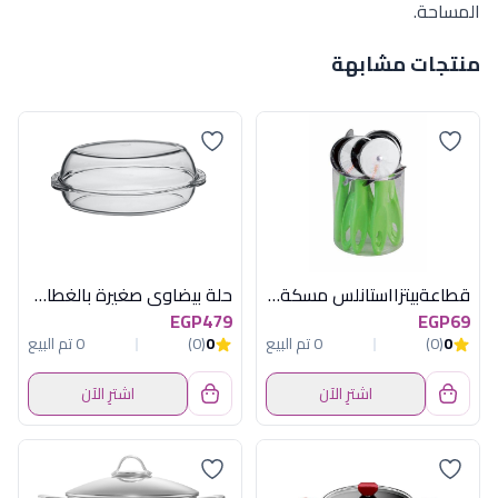
المساحة.
منتجات مشابهة
قطاعةبيتزااستانلس مسكةاخضركريستال كانيست
حلة بيضاوى صغيرة بالغطاء بورجام
EGP479
EGP69
0
(0)
0 تم البيع
0
(0)
0 تم البيع
اشترِ الآن
اشترِ الآن