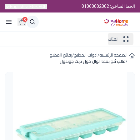
الخط الساخن: 01060002002
English
EGP, EGP
0
الفئات
الصفحة الرئيسية
/
ادوات المطبخ
/
رفائع المطبخ
/
قالب ثلج بغطا الوان كول تايت جوندول