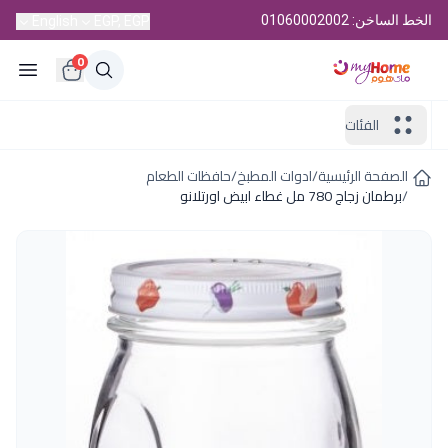
الخط الساخن: 01060002002
English
EGP, EGP
0
الفئات
الصفحة الرئيسية
/
ادوات المطبخ
/
حافظات الطعام
/
برطمان زجاج 780 مل غطاء ابيض اورتلانو