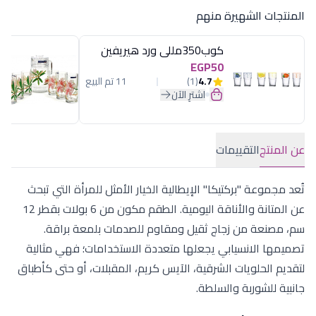
المنتجات الشهيرة منهم
كوب350مللى ورد هيريفين
EGP50
4.7
(1)
11 تم البيع
اشترِ الآن
عن المنتج
التقييمات
تُعد مجموعة "بركتيكا" الإيطالية الخيار الأمثل للمرأة التي تبحث
عن المتانة والأناقة اليومية. الطقم مكون من 6 بولات بقطر 12
سم، مصنعة من زجاج ثقيل ومقاوم للصدمات بلمعة براقة.
تصميمها الانسيابي يجعلها متعددة الاستخدامات؛ فهي مثالية
لتقديم الحلويات الشرقية، الآيس كريم، المقبلات، أو حتى كأطباق
جانبية للشوربة والسلطة.