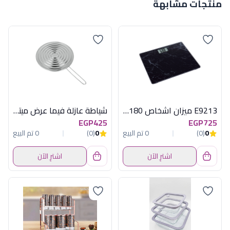
منتجات مشابهة
E9213 ميزان اشخاص 180 كيلو ديجيتال زجاج
شياطة عازلة فيما عرض ميتاليتكس
EGP425
EGP725
0
(0)
0 تم البيع
0
(0)
0 تم البيع
اشترِ الآن
اشترِ الآن