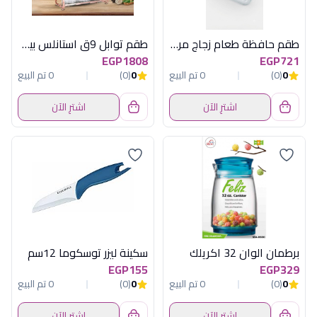
طقم حافظة طعام زجاج مربع 3 قطع أكسفورد - 3SC03-2SG
طقم توابل 9ق استانلس بيضاوى كبير اكسفورد
EGP1808
EGP721
0
(0)
0 تم البيع
0
(0)
0 تم البيع
اشترِ الآن
اشترِ الآن
برطمان الوان 32 اكريلك
سكينة ليزر توسكوما 12سم
EGP155
EGP329
0
(0)
0 تم البيع
0
(0)
0 تم البيع
اشترِ الآن
اشترِ الآن