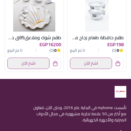
طقم حافظة طعام زجاج مدور قطعتين 22 أونصة أكسفورد - 3CC065-0CL
طقم شوك وملاعق89ق ديلا استانلس جولد مط
EGP16200
EGP198
0
(0)
0 تم البيع
0
(0)
0 تم البيع
اشترِ الآن
اشترِ الآن
تأسست myhome في البداية عام 2016، وحتى الآن، نتعاون
مع أكثر من 50 علامة تجارية مشهورة في مجال الأدوات
المنزلية والأجهزة الكهربائية.