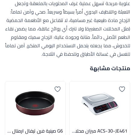
علوية مريحة تسهل عملية غرف المحتويات بالملعقة وتجعل
التعبئة والتنظيف اليدوي أمراً بسيطاً وسريعاً. صحي وآمن تماماً:
الزجاج مادة طبيعية غير مسامية، لا تتفاعل مع الأطعمة الحمضية
(مثل المخللات الصغيرة) ولا تترك أي روائح عالقة، مما يضمن نقاء
الطعم الأصلي دائماً. متانة وجودة عالية: الزجاج سميك ومقاوم
للخدوش، مما يجعله يتحمل الاستخدام اليومي المتكرر. آمن تماماً
للغسل في غسالة الأطباق وللحفظ في الثلاجة.
منتجات مشابهة
ACS-30-JE461 ميزان محلات30 كيلو ديجيتال
G6 صينية فرن تيفال ارمتال 26