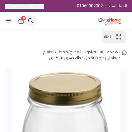
الخط الساخن: 01060002002
English
EGP, EGP
0
الفئات
الصفحة الرئيسية
/
ادوات المطبخ
/
حافظات الطعام
/
برطمان زجاج 500 مل غطاء دهبى فليكسى