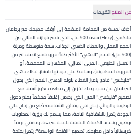
عن المنتج
التقييمات
أضف لمسة من الفخامة المنظمة إلى أرفف مطبخك مع برطمان
فليكسي (Flexy) سعة 500 مل، الذي يتميز بتوازنه المثالي بين
الحجم العملي والغطاء الذهبي الجذاب. سعة متوسطة ومرنة
(500 مل): الحجم "الذهبي" الأكثر طلباً؛ فهو يتسع لنصف لتر من
(العسل الطبيعي، المربى المنزلي، المكسرات المحمصة، أو
القهوة المطحونة)، ويحافظ على جودتها بامتياز. غطاء ذهبي
"فليكسي" فاخر: يتميز الغطاء بلونه الذهبي اللامع الذي يحول
البرطمان من مجرد وعاء تخزين إلى قطعة ديكور أنيقة، مع
تصميم "فليكسي" المرن الذي يضمن إغلاقاً محكماً يمنع دخول
الرطوبة والروائح. زجاج نقي وفائق الشفافية: صُنع من زجاج عالي
الجودة يتميز بالشفافية التامة، مما يسمح لك برؤية المحتويات
بوضوح وتحديد الكميات المتبقية بلمحة سريعة، ويضفي بريقاً
كريستالياً داخل مطبخك. تصميم "الفتحة الواسعة": يتميز بفتحة