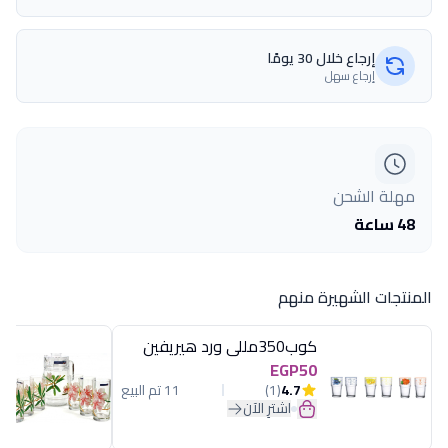
إرجاع خلال 30 يومًا
إرجاع سهل
مهلة الشحن
48 ساعة
المنتجات الشهيرة منهم
كوب350مللى ورد هيريفين
EGP50
4.7
(1)
11 تم البيع
اشترِ الآن