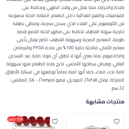
بالبخار والحرارة، مما يقلل من وقت الطهي ويحافظ على
الفيتامينات والقيم الغذائية داخل الطعام. المتانة: الحلة مصنوعة
من الألومنيوم عالي النقاء الذي يسخن بسرعة، ومطلي بطبقة
خارجية سهلة التنظيف تحافظ على مظهر الحلة اللامع لفترة
طويلة. المعايير الصحية وسهولة التنظيف: تلتزم تيفال بأعلى
معايير الأمان، فالحلة خالية 100% من مادة PFOA والارصاص
والكادميوم، مما يعني أنها لا تطلق أي مواد ضارة عند التسخين
العالي. وبفضل سطحها الأملس، تخرج بقايا الطعام منها بسهولة
تامة تحت الماء، كما أنها آمنة تماماً لوضعها في غسالة الأطباق.
الماركة: تيفال (Tefal). الموديل: تيمبو (Tempo) - G6. المقاس:
22 سم.
منتجات مشابهة
15% خصم