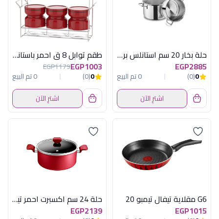
حلة بخار 20 سم استانلس بريلا كوركماز
طقم توابل 8 ق احمر باستاند جوزيف
EGP1003
EGP2885
EGP1179
0
(0)
0 تم البيع
0
(0)
0 تم البيع
اشترِ الآن
اشترِ الآن
G6 مقلاية تيفال تيمبو 20
حلة 24 سم اكسبرت احمر تيفال
EGP2139
EGP1015