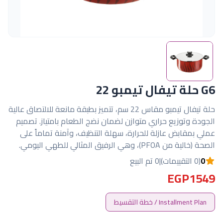
G6 حلة تيفال تيمبو 22
حلة تيفال تيمبو مقاس 22 سم، تتميز بطبقة مانعة للالتصاق عالية
الجودة وتوزيع حراري متوازن لضمان نضج الطعام بامتياز. تصميم
عملي بمقابض عازلة للحرارة، سهلة التنظيف، وآمنة تماماً على
الصحة (خالية من PFOA)، وهي الرفيق المثالي للطهي اليومي.
0
(0 التقييمات)
|
0 تم البيع
EGP1549
Installment Plan / خطة التقسيط