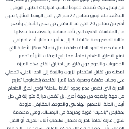
من تيفال، حيث صُممت خصيصاً لتناسب احتياجات الطهي اليومي
المكثف. حلة تيمبو مقاس 22 سم هي الحل الوسط المثالي؛ فهي
أكبر من مقاس 20 الذي قد لا يكفي في بعض الأحيان، وأصغر
من المقاسات الكبيرة التي تأخذ مساحة واسعة، مما يجعلها
مثالية لتحضير وجبة عائلية لـ 3 إلى 4 أفراد بامتياز. أداء احترافي
بلمسة صحية: تنفرد الحلة بطبقة تيفال (Non-Stick) الأصلية التي
تمنع التصاق الطعام تماماً، مما يتيح لكِ قلب الأرز أو تحمير
الخضروات واللحوم دون قلق من احتراق القاع. هذه الميزة
تمكنكِ من تقليل استخدام الزيوت والزبدة إلى الحد الأدنى، لتحصلي
على وجبات خفيفة وصحية. كما تتميز القاعدة بتكنولوجيا توزيع
الحرارة التي تضمن عدم وجود "نقاط ساخنة" تؤدي لحرق الطعام
من جهة ونضجه من جهة أخرى، بل تضمن حرارة متوازنة في كل
أركان الحلة. التصميم الهندسي والجودة: المقابض: مزودة
بمقابض "باكليت" قوية ومريحة في الإمساك، وهي مصممة
لتكون عازلة تماماً للحرارة لضمان سلامتكِ أثناء التحريك أو النقل.
الغطاء: يأتي مع الحلة غطاء محكم الإغلاق يساعد على الاحتفاظ