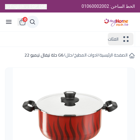
الخط الساخن: 01060002002
English
EGP, EGP
0
الفئات
الصفحة الرئيسية
/
ادوات المطبخ
/
حلل
/
G6 حلة تيفال تيمبو 22