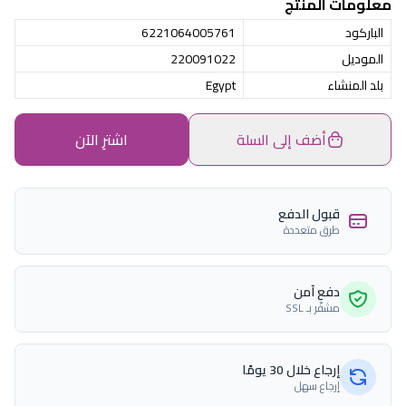
معلومات المنتج
الباركود
6221064005761
الموديل
220091022
بلد المنشاء
Egypt
أضف إلى السلة
اشترِ الآن
قبول الدفع
طرق متعددة
دفع آمن
مشفّر بـ SSL
إرجاع خلال 30 يومًا
إرجاع سهل