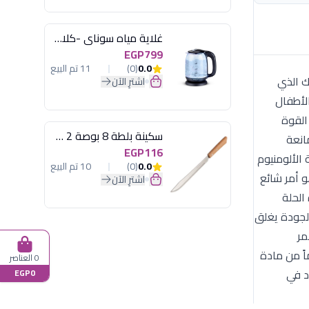
غلاية مياه سوناي -كلاسيك 2200 وات، 1.7 لتر زجاج اضائة ليد - MAR-3752
EGP799
0.0
(0)
11 تم البيع
سميك الذي
اشترِ الآن
بات الأطفال
القوة
سكينة بلطة 8 بوصة 2 مسمار
مانعة
EGP116
الألومنيوم
0.0
(0)
10 تم البيع
و أمر شائع
اشترِ الآن
الحلة
الجودة يغلق
مر
اً من مادة
0 العناصر
د في
EGP0