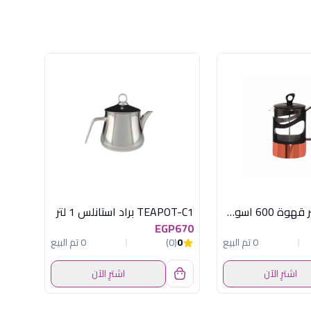
ماكينة تحضير قهوة 600 اسود*نحاسى هيريفين
TEAPOT-C1 براد استانلس 1 لتر
EGP670
0 تم البيع
0
(0)
0 تم البيع
اشترِ الآن
اشترِ الآن