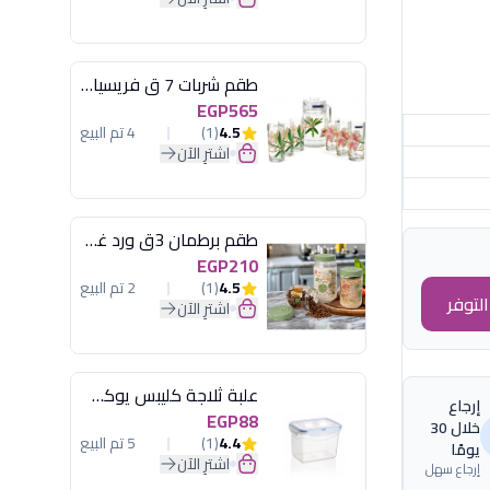
طقم شربات 7 ق فريسيا لومينارك
EGP565
4.5
(1)
4 تم البيع
اشترِ الآن
طقم برطمان 3ق ورد غطاء مينت جرين هيريفين
EGP210
4.5
(1)
2 تم البيع
لتوفر
اشترِ الآن
علبة ثلاجة كليبس يوكسان
إرجاع
EGP88
خلال 30
4.4
(1)
5 تم البيع
يومًا
اشترِ الآن
إرجاع سهل