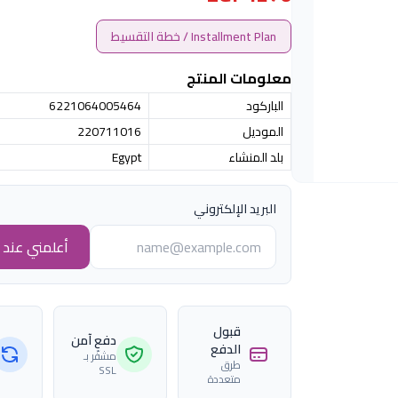
Installment Plan / خطة التقسيط
معلومات المنتج
الباركود
6221064005464
الموديل
220711016
بلد المنشاء
Egypt
البريد الإلكتروني
أعلمني عند ا
قبول
دفع آمن
الدفع
مشفّر بـ
طرق
SSL
متعددة