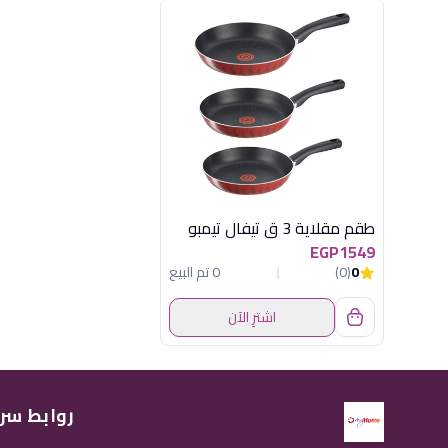
طقم مقلاية 3 ق تيفال تيمبو
EGP1549
0
(0)
0 تم البيع
اشترِ الآن
روابط سر