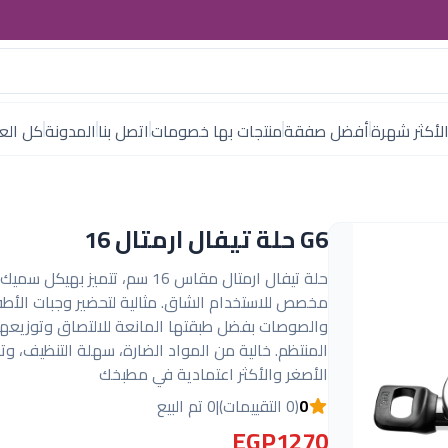
لأكثر شهرة
أفضل صفقة
منتجات بها خصومات
اتصل بنا
المدونة
كل العل
G6 حلة تيفال ارمتال 16
حلة تيفال ارمتال مقاس 16 سم، تتميز بهيك
مخصص للاستخدام الشاق. مثالية لتحضير وجبات الأط
والصوصات بفضل طبقتها المانعة للالتصاق وتوزيعها 
المنتظم. خالية من المواد الضارة، سهلة التنظيف، و
الأصغر والأكثر اعتمادية في مطبخك
0
(0 التقييمات)
|
0 تم البيع
EGP1270