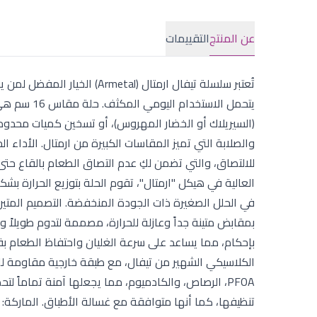
عن المنتج
التقييمات
تُعتبر سلسلة تيفال ارمتال (l
يتحمل الاست
(السيريلاك أو الخضار المهروس)، أو تسخين كميات محدود
والصلابة التي تميز المقاسات الكبيرة من ارمتال. الأداء الح
للالتصاق، والتي تضمن لكِ عدم التصاق الطعام بالقاع حت
العالية في هيكل "ارمتال"، تقوم الحلة بتوزيع الحرارة ب
في الحلل الصغيرة ذات الجودة المنخفضة. التصميم المتين
بمقابض متينة جداً وعازلة للحرارة، مصممة لتدوم طويلاً 
بإحكام، مما يساعد على سرعة الغليان واحتفاظ الطعام بقيم
الكلاسيكي الشهير من تيفال، مع طبقة خارجية مقاومة للخ
PFOA، الرصاص، والكادميوم، مما يجعلها آمنة تماما
تنظيفها، كما أنها متوافقة مع غسالة الأطباق. الماركة: تيفال (Tefal). الموديل: ارمتال (Armetal) - G6. ا