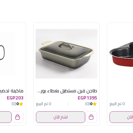
طاجن فرن مستطيل بغطاء بورسلين رمادي رويال ألفريدو
EGP203
EGP1395
0 تم البيع
0
(0)
0 تم البيع
0
(0)
الآن
اشترِ الآن