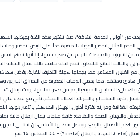
Armeta) الخيار المفضل لمن يبحث عن "أواني الخدمة الشاقة"، حيث تشتهر هذه الفئة بهيكلها ال
خدام اليومي المكثف. حلة مقاس 16 سم هي الحجم المثالي لتحضير الوجبات الصغيرة جداً، غلي البيض، تحضير وج
ة من الشوربة والصوصات. بالرغم من صغر حجمها، إلا أنها تتمتع بنفس 
راري والطلاء المانع للالتصاق: تتميز الحلة بطبقة طلاء تيفال الأصلية ال
ى مع الغليان المستمر، مما يجعلها سهلة التنظيف للغاية. بفضل سماكة 
شكل هادئ ومنتظم، مما يحمي الوجبات الصغيرة من الاحتراق السريع، وه
 والعملي: المقابض القوية: بالرغم من صغر مقاسها، زودت تيفال هذه 
وتتحمل كثرة الاستخدام والتحريك. الغطاء المحكم: تأتي مع غطاء عالي 
ته الغذائية وحرارته لفترة أطول. الهيكل الكلاسيكي: تتميز بلونها الأح
دش والبهتان. الصحة والنظافة: كافة منتجات تيفال ارمتال خالية تمام
ً لتحضير طعام الأطفال والرضع. وبفضل سطحها الأملس، لن تحتاجي لمجهو
لمقاس: 16 سم