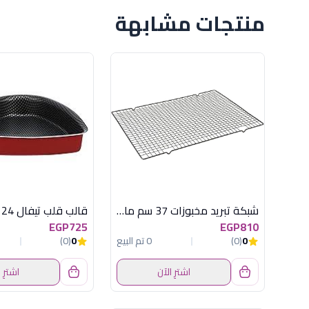
منتجات مشابهة
شبكة تبريد مخبوزات 37 سم ماربل نيوفلام
قالب قلب تيفال 24
EGP725
EGP810
0
(0)
0 تم البيع
0
(0)
اشترِ الآن
اشترِ 