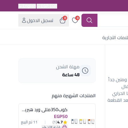
English
EGP, EGP
0
0
تسجيل الدخول
امات التجارية
مهلة الشحن
48 ساعة
ل سميك ومتين جداً
فال
الحراري
المنتجات الشهيرة منهم
تعد القطعة
كوب350مللى ورد هيريفين
EGP50
4.7
(1)
11 تم البيع
اشترِ الآن