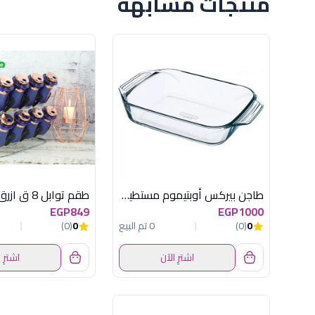
منتجات مشابهة
طاجن بيركس أوبتيموم مستطيل كبير - 39 سم
EGP849
EGP1000
0
(0)
0 تم البيع
0
(0)
اشترِ الآن
اشترِ 