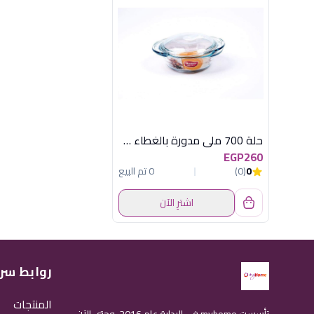
حلة 700 ملى مدورة بالغطاء مارينكس
EGP260
0
(0)
0 تم البيع
اشترِ الآن
روابط سر
المنتجات