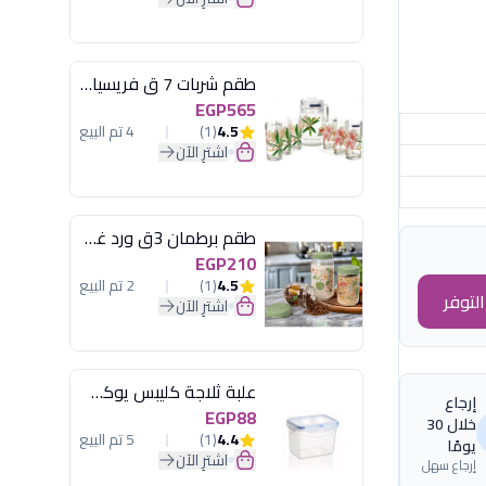
طقم شربات 7 ق فريسيا لومينارك
EGP565
4.5
(1)
4 تم البيع
اشترِ الآن
طقم برطمان 3ق ورد غطاء مينت جرين هيريفين
EGP210
4.5
(1)
2 تم البيع
لتوفر
اشترِ الآن
علبة ثلاجة كليبس يوكسان
إرجاع
EGP88
خلال 30
4.4
(1)
5 تم البيع
يومًا
اشترِ الآن
إرجاع سهل