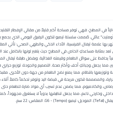
اس 22 سم القطعة الأكثر توازناً في المطبخ، فهي توفر مساحة أكبر قليلاً من مقالي الإفطار التقل
 "أومليت" عائلي. صُممت سلسلة تيمبو لتكون الرفيق اليومي الذي يجمع 
ر بها علامة تيفال الفرنسية. الأداء الذكي والطهي الصحي: تأتي المق
المطورة، والتي تعد بمثابة مساعدكِ الخاص في المطبخ؛ حيث يتغير لونها بالكامل عند
ا يضمن لكِ طهياً احترافياً يحافظ على سوائل الطعام وقيمته الغذائية. وبفضل طبقة تيفال ال
بير، مما يجعل وجباتكِ أخف وأكثر صحة. التصميم والجودة: توزيع حراري فا
ة وتوزيعها بانتظام، مما يمنع نضج الطعام من جهة دون الأخرى. مقب
رة، والمصممة لتكون مريحة في قبضة اليد وتوفر تحكماً كاملاً أثناء
ية. الجودة الصحية: المنتج خالٍ تماماً من PFOA، الرصاص، والكادميوم، مما يضمن عدم تسرب أي مواد ضارة للطعام حت
 داخلي وخارجي ناعم، مما يجعل تنظيفها يدوياً لا يستغرق مجهوداً، كما 
اس: 22 سم.