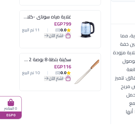
غلاية مياه سوناي -كلاسيك 2200 وات، 1.7 لتر زجاج اضائة ليد - MAR-3752
EGP799
0.0
(0)
11 تم البيع
يدية، مما
اشترِ الآن
بين خفة
لاية مزودة
سكينة بلطة 8 بوصة 2 مسمار
 الوصول
EGP116
مانعة
0.0
(0)
10 تم البيع
ئق: تتميز
اشترِ الآن
ض مريح
 حمل
ى مع
0 العناصر
أنها
EGP0