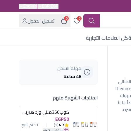
English
EGP, EGP
0
0
تسجيل الدخول
ة
كل العلامات التجارية
مهلة الشحن
48 ساعة
ملي والمثالي
سريع. تتميز بمؤشر Thermo-Signal
سهولة
المنتجات الشهيرة منهم
 عازلاً
سرة.
كوب350مللى ورد هيريفين
EGP50
4.7
(1)
11 تم البيع
اشترِ الآن