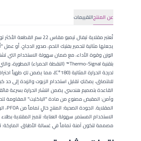
عن المنتج
التقييمات
تُعتبر مقلاية تيفال تيمبو مق
يجعلها مثالية لتحمير بفتيك اللحم، صدور الدجاج، أو عمل
الوزن وقوة الأداء، مع ضمان سهولة الاستخدام التي تشته
بتقنية Thermo-Signal™ (النقطة الحمراء) 
لدرجة الحرارة المثالية (180°C)، مم
للالتصاق، يمكنكِ تقليل استخدام الزيوت والزبدة إلى حد ك
القاعدة بتصميم هندسي يضمن انتشار الحرارة بسرعة فائق
وآمن: المقبض مصنوع من مادة "الباكليت" المقاومة للحرا
المقلا
الاستخدام المستمر. سهولة العناية: تتميز المقلاية بطلاء
مصممة لتكون آمنة تماماً في غسالة الأطباق. الماركة: تيفال (Tefal). الموديل: تيمبو (Tempo) - G6. المق