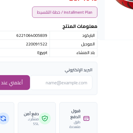
Installment Plan / خطة التقسيط
معلومات المنتج
الباركود
6221064005839
الموديل
220091522
بلد المنشاء
Egypt
البريد الإلكتروني
أعلمني عند ا
قبول
دفع آمن
الدفع
مشفّر بـ
طرق
SSL
متعددة