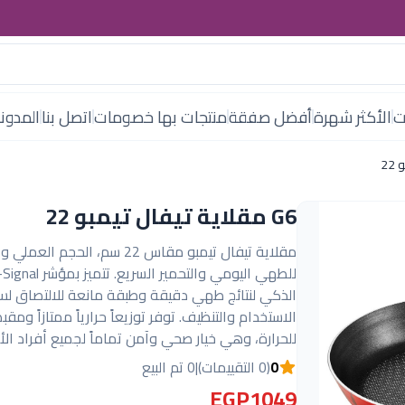
ت
الأكثر شهرة
أفضل صفقة
منتجات بها خصومات
اتصل بنا
المدون
G6 مقلاية تيفال تيمبو 22
مقلاية تيفال تيمبو مقاس 22 سم، الحجم الع
للطهي اليومي والتحمير ال
الذكي لنتائج طهي دقيقة وطبقة مانعة للالتصاق ل
الاستخدام والتنظيف. توفر توزيعاً حرارياً ممتازاً ومقبضاً
للحرارة، وهي خيار صحي وآمن تماماً لجميع أفراد الأ
0
(0 التقييمات)
|
0 تم البيع
EGP1049