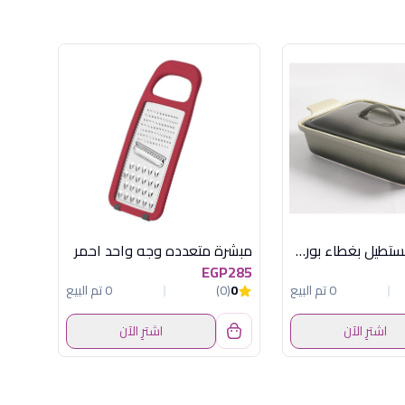
طاجن فرن مستطيل بغطاء بورسلين رمادي رويال ألفريدو
مبشرة متعدده وجه واحد احمر
EGP285
0 تم البيع
0
(0)
0 تم البيع
اشترِ الآن
اشترِ الآن