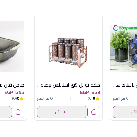
طقم توابل 8 ق ازرق باستاند هابى هوم
طقم توابل 9ق استانلس بيضاوى صغير اكسفورد
EGP1395
EGP1359
0 تم البيع
0
(0)
0 تم البيع
0
(0)
الآن
اشترِ الآن