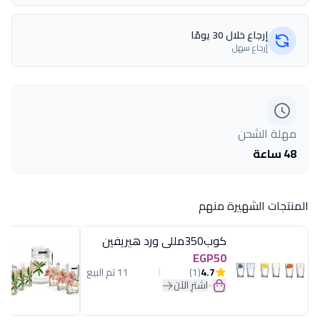
إرجاع خلال 30 يومًا
إرجاع سهل
مهلة الشحن
48 ساعة
المنتجات الشهيرة منهم
كوب350مللى ورد هيريفين
EGP50
4.7
(1)
11 تم البيع
اشترِ الآن