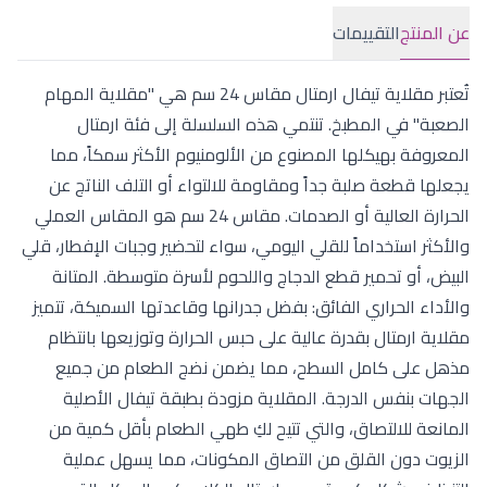
عن المنتج
التقييمات
تُعتبر مقلاية تيفال ارمتال مقاس 24 سم هي "مقلاية المهام
الصعبة" في المطبخ. تنتمي هذه السلسلة إلى فئة ارمتال
المعروفة بهيكلها المصنوع من الألومنيوم الأكثر سمكاً، مما
يجعلها قطعة صلبة جداً ومقاومة للالتواء أو التلف الناتج عن
الحرارة العالية أو الصدمات. مقاس 24 سم هو المقاس العملي
والأكثر استخداماً للقلي اليومي، سواء لتحضير وجبات الإفطار، قلي
البيض، أو تحمير قطع الدجاج واللحوم لأسرة متوسطة. المتانة
والأداء الحراري الفائق: بفضل جدرانها وقاعدتها السميكة، تتميز
مقلاية ارمتال بقدرة عالية على حبس الحرارة وتوزيعها بانتظام
مذهل على كامل السطح، مما يضمن نضج الطعام من جميع
الجهات بنفس الدرجة. المقلاية مزودة بطبقة تيفال الأصلية
المانعة للالتصاق، والتي تتيح لكِ طهي الطعام بأقل كمية من
الزيوت دون القلق من التصاق المكونات، مما يسهل عملية