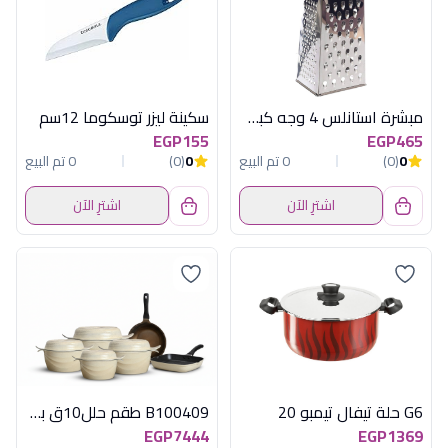
مبشرة استانلس 4 وجه كبيرة توسكوما
سكينة ليزر توسكوما 12سم
EGP155
EGP465
0
(0)
0 تم البيع
0
(0)
0 تم البيع
اشترِ الآن
اشترِ الآن
G6 حلة تيفال تيمبو 20
B100409 طقم حلل10ق بطوط اوف وايت اكسفورد
EGP7444
EGP1369