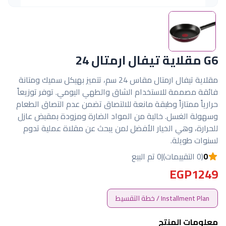
G6 مقلاية تيفال ارمتال 24
مقلاية تيفال ارمتال مقاس 24 سم، تتميز بهيكل سميك ومتانة
فائقة مصممة للاستخدام الشاق والطهي اليومي. توفر توزيعاً
حرارياً ممتازاً وطبقة مانعة للالتصاق تضمن عدم التصاق الطعام
وسهولة الغسل. خالية من المواد الضارة ومزودة بمقبض عازل
للحرارة، وهي الخيار الأفضل لمن يبحث عن مقلاة عملية تدوم
لسنوات طويلة.
0
(0 التقييمات)
|
0 تم البيع
EGP1249
Installment Plan / خطة التقسيط
معلومات المنتج