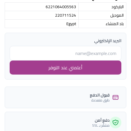
الباركود
6221064005563
الموديل
220711524
بلد المنشاء
Egypt
البريد الإلكتروني
أعلمني عند التوفر
قبول الدفع
طرق متعددة
دفع آمن
مشفّر بـ SSL