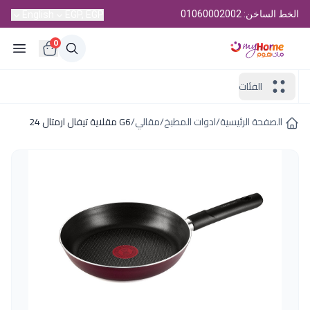
الخط الساخن: 01060002002
English
EGP, EGP
0
الفئات
الصفحة الرئيسية
/
ادوات المطبخ
/
مقالي
/
G6 مقلاية تيفال ارمتال 24