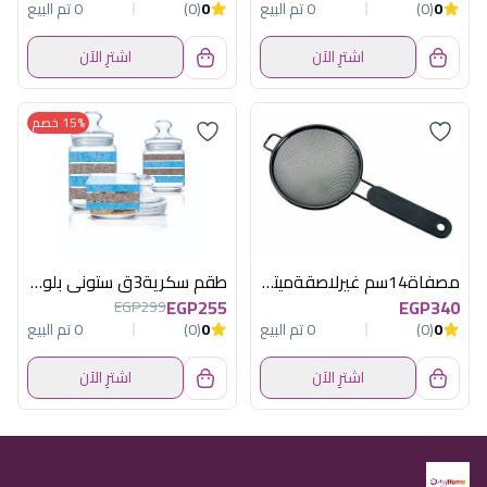
0
(0)
0 تم البيع
0
(0)
0 تم البيع
اشترِ الآن
اشترِ الآن
15% خصم
مصفاة14سم غيرلاصقةميتاليتكس الوان علبة
طقم سكرية3ق ستونى بلو×جراى لومينارك امار
EGP255
EGP340
EGP299
0
(0)
0 تم البيع
0
(0)
0 تم البيع
اشترِ الآن
اشترِ الآن