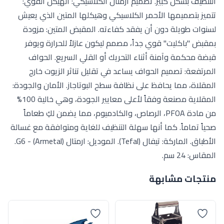
التنظيف بشكل كبير. تصميم ارمتال الكلاسيكي: الهيكل القوي:
تتميز بتصميمها الأحمر الكلاسيكي وهيكلها المتين الذي يعيش
لسنوات طويلة دون أن يفقد كفاءته. المقبض المتين: مزودة
بمقبض "باكليت" قوي جداً، مصمم ليكون عازلاً للحرارة ويوفر
قبضة محكمة وآمنة أثناء التحريك أو القلي السريع. الحواف
المرتفعة: تصميم الحواف يساعد في تقليل تناثر الزيوت خارج
المقلاة، مما يحافظ على نظافة سطح البوتاجاز. الأمان والجودة:
المقلاية مصنعة وفقاً لأعلى معايير الجودة، وهي خالية 100%
من مادة PFOA، الرصاص، والكادميوم، مما يضمن لكِ طعاماً
صحياً تماماً. كما أنها سهلة التنظيف للغاية ومتوافقة مع غسالة
الأطباق. الماركة: تيفال (Tefal). الموديل: ارمتال (Armetal) - G6.
المقاس: 24 سم.
منتجات مشابهة