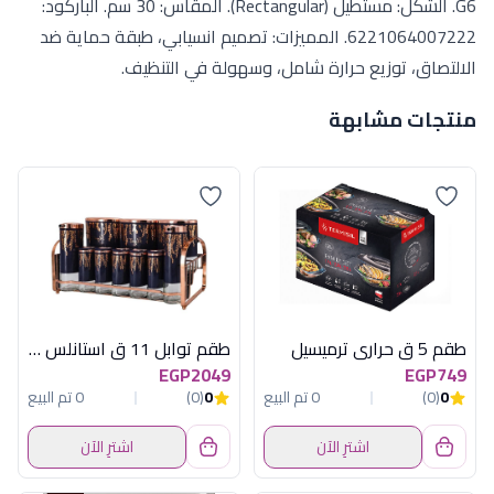
G6. الشكل: مستطيل (Rectangular). المقاس: 30 سم. الباركود:
6221064007222. المميزات: تصميم انسيابي، طبقة حماية ضد
الالتصاق، توزيع حرارة شامل، وسهولة في التنظيف.
منتجات مشابهة
طقم 5 ق حرارى ترميسيل
طقم توابل 11 ق استانلس بيضاوى اكسفورد
EGP2049
EGP749
0
(0)
0 تم البيع
0
(0)
0 تم البيع
اشترِ الآن
اشترِ الآن