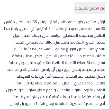
عن المنتج
التقييمات
ارتقِ بمستوى طهيك مع طاجن تيفال ارمتال G6 المستطيل مقاس
30 سم، المصمم خصيصاً ليمنحكِ أداءً احترافياً في الفرن. يتميز هذا
الطاجن بتصميمه المستطيل الواسع الذي يجعله الخيار الأول
لتحضير أطباق المكرونة بالبشاميل، واللازانيا، وصواني الخضار
باللحم، حيث يضمن التوزيع الحراري المتساوي نضجاً مثالياً لكل
طبقات الطعام من القاع وحتى السطح. الطاجن مطلي بطبقة
تيفال (Non-Stick) الأصلية المانعة للالتصاق، مما يسهل عملية
غرفه وتقديمه بشكل أنيق دون أن يلتصق الطعام بالحواف، كما
يجعل تنظيفه بعد الوجبات الدسمة أمراً في غاية السهولة.
وبفضل جودة تصنيع "ارمتال" المعروفة بصلابتها، فإن هذا
الطاجن يقاوم الالتواء والخدش ويدوم معكِ لسنوات طويلة دون
أن يفقد كفاءته، مما يجعله قطعة لا غنى عنها في قائمة
أدوات المطبخ العصرية. الماركة: تيفال (Tefal) - موديل ارمتال