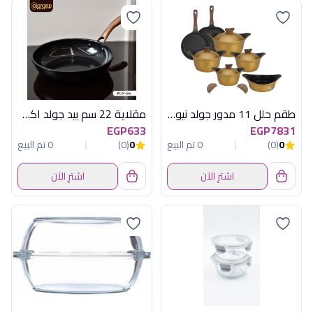
طقم حلل 11 مدور جولد نيوكلين أكسفورد حلة -R111302
مقلاية 22 سم بيد جولد اكسفورد OX66
EGP633
EGP7831
0
(0)
0 تم البيع
0
(0)
0 تم البيع
اشترِ الآن
اشترِ الآن