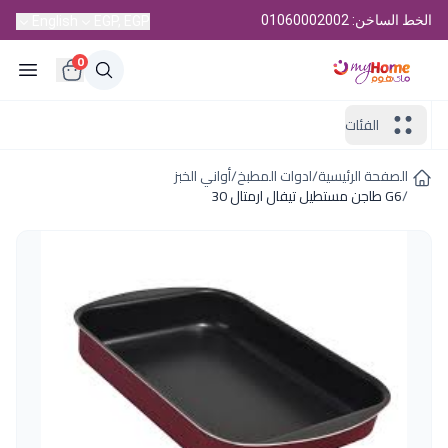
الخط الساخن: 01060002002
English
EGP, EGP
0
الفئات
الصفحة الرئيسية
/
ادوات المطبخ
/
أواني الخبز
/
G6 طاجن مستطيل تيفال ارمتال 30