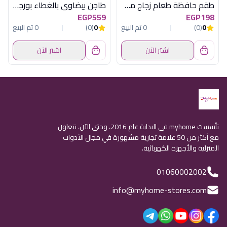
طقم حافظة طعام زجاج مدور قطعتين 22 أونصة أكسفورد - 3CC065-0CL
طاجن بيضاوى بالغطاء بورجام
EGP559
EGP198
0
(0)
0 تم البيع
0
(0)
0 تم البيع
اشترِ الآن
اشترِ الآن
تأسست myhome في البداية عام 2016، وحتى الآن، نتعاون
مع أكثر من 50 علامة تجارية مشهورة في مجال الأدوات
المنزلية والأجهزة الكهربائية.
01060002002
info@myhome-stores.com