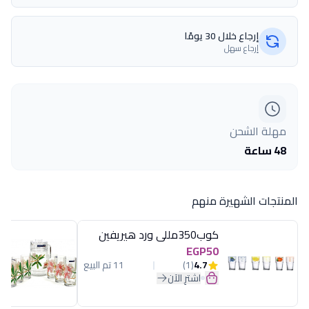
إرجاع خلال 30 يومًا
إرجاع سهل
مهلة الشحن
48 ساعة
المنتجات الشهيرة منهم
كوب350مللى ورد هيريفين
EGP50
4.7
(1)
11 تم البيع
اشترِ الآن