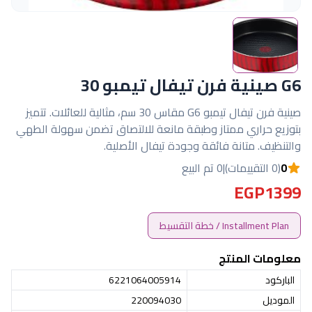
G6 صينية فرن تيفال تيمبو 30
صينية فرن تيفال تيمبو G6 مقاس 30 سم، مثالية للعائلات. تتميز
بتوزيع حراري ممتاز وطبقة مانعة للالتصاق تضمن سهولة الطهي
والتنظيف. متانة فائقة وجودة تيفال الأصلية.
0
(0 التقييمات)
|
0 تم البيع
EGP1399
Installment Plan / خطة التقسيط
معلومات المنتج
الباركود
6221064005914
الموديل
220094030