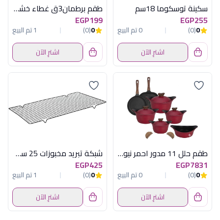
سكينة توسكوما 18سم
طقم برطمان3ق غطاء خشبي هيريفين
EGP199
EGP255
0
(0)
0 تم البيع
0
(0)
1 تم البيع
اشترِ الآن
اشترِ الآن
طقم حلل 11 مدور احمر نيوكلين أكسفورد -R111309
شبكة تبريد مخبوزات 25 سم ماربل نيوفلام
EGP425
EGP7831
0
(0)
0 تم البيع
0
(0)
1 تم البيع
اشترِ الآن
اشترِ الآن