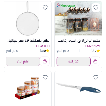
طقم توابل8 ق اسود رخامى باستاند هابى هوم
مانع طرطشة 29 سم ميتاليتكس
EGP300
EGP1129
0
(0)
0 تم البيع
0
(0)
0 تم البيع
اشترِ الآن
اشترِ الآن