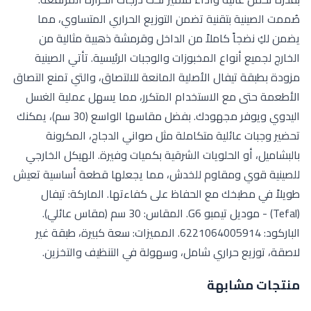
صُممت الصينية بتقنية تضمن التوزيع الحراري المتساوي، مما
يضمن لكِ نضجاً كاملاً من الداخل وقرمشة ذهبية مثالية من
الخارج لجميع أنواع المخبوزات والوجبات الرئيسية. تأتي الصينية
مزودة بطبقة تيفال الأصلية المانعة للالتصاق، والتي تمنع التصاق
الأطعمة حتى مع الاستخدام المتكرر، مما يسهل عملية الغسل
اليدوي ويوفر مجهودك. بفضل مقاسها الواسع (30 سم)، يمكنك
تحضير وجبات عائلية متكاملة مثل صواني الدجاج، المكرونة
بالبشاميل، أو الحلويات الشرقية بكميات وفيرة. الهيكل الخارجي
للصينية قوي ومقاوم للخدش، مما يجعلها قطعة أساسية تعيش
طويلاً في مطبخك مع الحفاظ على كفاءتها. الماركة: تيفال
(Tefal) - موديل تيمبو G6. المقاس: 30 سم (مقاس عائلي).
الباركود: 6221064005914. المميزات: سعة كبيرة، طبقة غير
لاصقة، توزيع حراري شامل، وسهولة في التنظيف والتخزين.
منتجات مشابهة