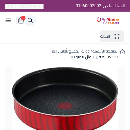
الخط الساخن: 01060002002
English
EGP, EGP
0
الفئات
الصفحة الرئيسية
/
ادوات المطبخ
/
أواني الخبز
/
G6 صينية فرن تيفال تيمبو 30