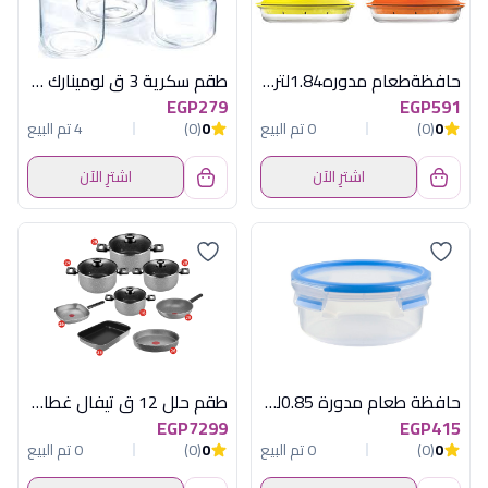
حافظةطعام مدوره1.84لتر غطاء بلاستيك زيست
طقم سكرية 3 ق لومينارك كلوب اماراتى
EGP279
EGP591
0
(0)
0 تم البيع
0
(0)
4 تم البيع
اشترِ الآن
اشترِ الآن
حافظة طعام مدورة 0.85لنر ماستر سيل تيفال
طقم حلل 12 ق تيفال غطاء زجاج
EGP7299
EGP415
0
(0)
0 تم البيع
0
(0)
0 تم البيع