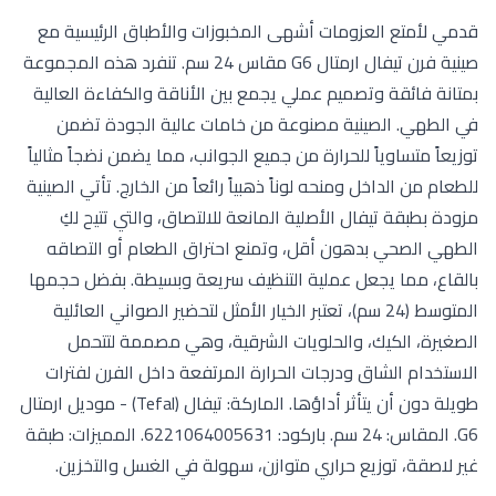
قدمي لأمتع العزومات أشهى المخبوزات والأطباق الرئيسية مع
صينية فرن تيفال ارمتال G6 مقاس 24 سم. تنفرد هذه المجموعة
بمتانة فائقة وتصميم عملي يجمع بين الأناقة والكفاءة العالية
في الطهي. الصينية مصنوعة من خامات عالية الجودة تضمن
توزيعاً متساوياً للحرارة من جميع الجوانب، مما يضمن نضجاً مثالياً
للطعام من الداخل ومنحه لوناً ذهبياً رائعاً من الخارج. تأتي الصينية
مزودة بطبقة تيفال الأصلية المانعة للالتصاق، والتي تتيح لكِ
الطهي الصحي بدهون أقل، وتمنع احتراق الطعام أو التصاقه
بالقاع، مما يجعل عملية التنظيف سريعة وبسيطة. بفضل حجمها
المتوسط (24 سم)، تعتبر الخيار الأمثل لتحضير الصواني العائلية
الصغيرة، الكيك، والحلويات الشرقية، وهي مصممة لتتحمل
الاستخدام الشاق ودرجات الحرارة المرتفعة داخل الفرن لفترات
طويلة دون أن يتأثر أداؤها. الماركة: تيفال (Tefal) - موديل ارمتال
G6. المقاس: 24 سم. باركود: 6221064005631. المميزات: طبقة
غير لاصقة، توزيع حراري متوازن، سهولة في الغسل والتخزين.