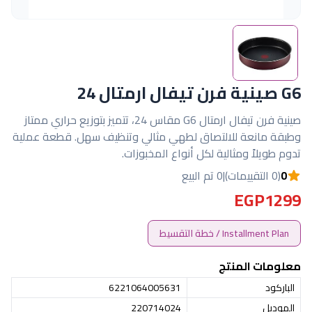
G6 صينية فرن تيفال ارمتال 24
صينية فرن تيفال ارمتال G6 مقاس 24، تتميز بتوزيع حراري ممتاز
وطبقة مانعة للالتصاق لطهي مثالي وتنظيف سهل. قطعة عملية
تدوم طويلاً ومثالية لكل أنواع المخبوزات.
0
(0 التقييمات)
|
0 تم البيع
EGP1299
Installment Plan / خطة التقسيط
معلومات المنتج
الباركود
6221064005631
الموديل
220714024