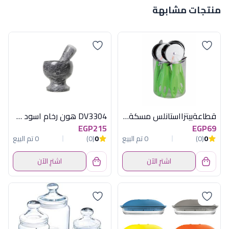
منتجات مشابهة
قطاعةبيتزااستانلس مسكةاخضركريستال كانيست
DV3304 هون رخام اسود ديفا
EGP215
EGP69
0
(0)
0 تم البيع
0
(0)
0 تم البيع
اشترِ الآن
اشترِ الآن