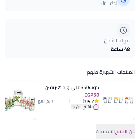
إرجاع سهل
مهلة الشحن
48 ساعة
المنتجات الشهيرة منهم
كوب350مللى ورد هيريفين
EGP50
4.7
(1)
11 تم البيع
اشترِ الآن
عن المنتج
التقييمات