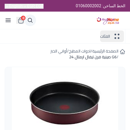
الخط الساخن: 01060002002
English
EGP, EGP
0
الفئات
الصفحة الرئيسية
/
ادوات المطبخ
/
أواني الخبز
/
G6 صينية فرن تيفال ارمتال 24