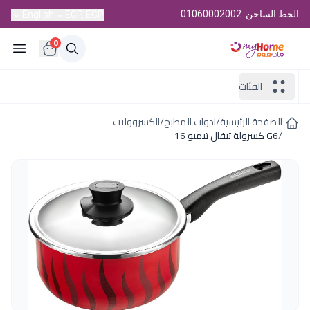
الخط الساخن: 01060002002
English
EGP, EGP
0
الفئات
الصفحة الرئيسية
/
ادوات المطبخ
/
الكسروولات
/
G6 كسرولة تيفال تيمبو 16