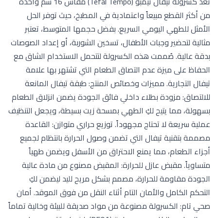
تُعد كسرولة تيفال تيمبو (Tefal Tempo) مقاس 16 سم واحدة
من أكثر القطع مبيعاً واعتمادية في المطبخ، حيث توفر الحل
الأمثل للطهي اليومي السريع. بفضل حجمها المتوسط، تعتبر
مثالية لتحضير وجبات الأطفال، تسخين الشوربة، أو إعداد الصوصات
بدقة عالية. صُممت هذه الكسرولة لتتحمل الاستخدام الشاق مع
الحفاظ على ميزة عدم التصاق الطعام التي تشتهر بها علامة
تيفال التجارية. مميزات وخصائص المنتج: طبقة تيفال المانعة
للالتصاق: مزودة بطلاء داخلي فائق الجودة يضمن انزلاق الطعام
بسهولة، مما يتيح لكِ الطهي بمسحة زيت بسيطة، ويجعل التنظيف
عملية سريعة لا تحتاج مجهوداً. توزيع حراري متوازن: القاعدة
مصممة بتقنية تيفال التي تضمن وصول الحرارة بانتظام لجميع
أجزاء الطعام، مما يمنع الاحتراق من الأسفل ويضمن طهياً
متساوياً. مقبض عازل للحرارة: المقبض مصنوع من مادة عالية
الجودة مقاومة للحرارة، مصمم بشكل مريح لليد ليضمن لكِ
التحكم الكامل والأمان التام أثناء النقل من فوق الموقد. أمان
صحي تام: الكسرولة مصنوعة من مواد صديقة للبيئة وخالية تماماً