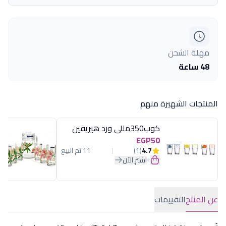
مهلة الشحن
48 ساعة
المنتجات الشهيرة منهم
كوب350مللى ورد هيريفين
EGP50
4.7
(1)
11 تم البيع
اشترِ الآن
عن المنتج
التقييمات