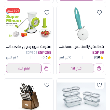
30% خصم
قطاعةبيتزااستانلس مسكةازرق كريستال كانيس
مفرمة سوبر يدوى متعددةالاستخدام هابى هوم
EGP259
EGP69
EGP369
0
(0)
0 تم البيع
0
(0)
1 تم البيع
اشترِ الآن
اشترِ الآن