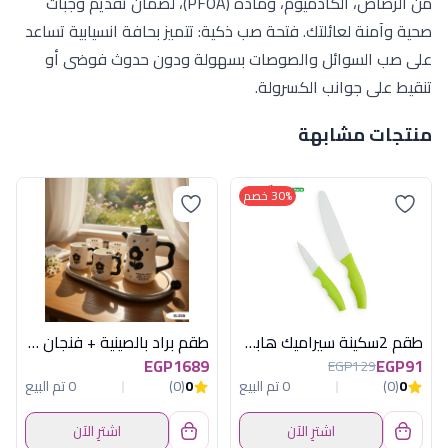
من الرصاص، الكادميوم، ومادة (PFOA)، لضمان تقديم وجبات
صحية وآمنة لعائلتك. فتحة صب ذكية: تتميز بحافة انسيابية تساعد
على صب السوائل والصوصات بسهولة ودون حدوث فوضى أو
تنقيط على جوانب الكسرولة.
منتجات مشابهة
30% خصم
طقم 2سكينة سيراميك هابى هوم
طقم براد بالصينية + فنجان اكسفورد XL036
EGP1689
EGP91
EGP129
0
(0)
0 تم البيع
0
(0)
0 تم البيع
اشترِ الآن
اشترِ الآن