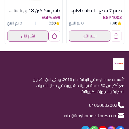
طقم 7 قطع حافظة طعام زجاج متعدد المقاسات موديل S7-FC07-9SG
طقم سكاكين 18 ق باستاند هابى هوم
EGP4599
EGP1003
0
(0)
0 تم البيع
0
(0)
0 تم البيع
اشترِ الآن
اشترِ الآن
تأسست myhome في البداية عام 2016، وحتى الآن، نتعاون
مع أكثر من 50 علامة تجارية مشهورة في مجال الأدوات
المنزلية والأجهزة الكهربائية.
01060002002
info@myhome-stores.com