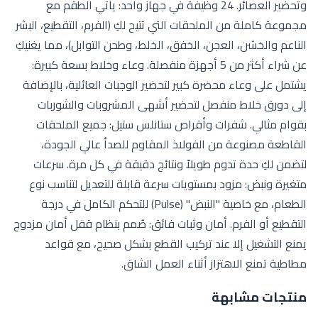
وتحضير العصائر. 24 وظيفة في جهاز واحد: يأتي الطقم مع
مجموعة كاملة من الملحقات التي تتيح لكِ (الفرم، التقطيع، البشر
الناعم والخشن، العجن، الخفق، الخلط، وطحن التوابل)، مما يغنيكِ
عن شراء أكثر من 5 أجهزة منفصلة. وعاء وخلاط بسعة كبيرة:
يشتمل على وعاء محضرة كبير لتحضير الوجبات العائلية، بالإضافة
إلى دورق خلاط منفصل لتحضير أشهى المشروبات والشوربات
بقوام مثالي. شفرات وأقراص ستانلس ستيل: جميع الملحقات
القاطعة مصنوعة من الفولاذ المقاوم للصدأ عالي الجودة،
لتضمن لكِ حدة تدوم طويلاً ونتائج دقيقة في كل مرة. سرعات
متغيرة ونبض: مزود بمستويات سرعة قابلة للتعديل لتناسب نوع
الطعام، مع خاصية "النبض" (Pulse) للتحكم الكامل في درجة
التقطيع أو الفرم. أمان وثبات فائق: صُمم بنظام قفل أمان مزدوج
يمنع التشغيل إلا عند تركيب القطع بشكل صحيح، مع قواعد
مطاطية تمنع الاهتزاز أثناء العمل الشاق.
منتجات مشابهة