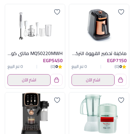
ماكينة تحضير القهوة التركية أرزوم أوكا ريتش برو بلس 700 وات - أسود ونحاسي
MQ50220MWH مالتى كويك 1000وات ابيض براون
EGP5450
EGP7150
0
(0)
0 تم البيع
0
(0)
0 تم البيع
اشترِ الآن
اشترِ الآن