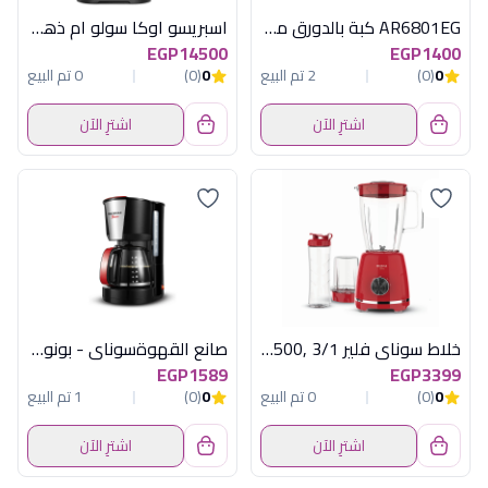
AR6801EG كبة بالدورق مولينكس مصرى
اسبريسو اوكا سولو ام ذهبى
EGP14500
EGP1400
0
(0)
2 تم البيع
0
(0)
0 تم البيع
اشترِ الآن
اشترِ الآن
خلاط سوناي فلير 3/1 ,500 وات , 2 سرعة , احمر SH-6060
صانع القهوةسوناي - بونو- 1000 وات، سعة 10-12 أكواب- SH-1212
EGP1589
EGP3399
0
(0)
0 تم البيع
0
(0)
1 تم البيع
اشترِ الآن
اشترِ الآن