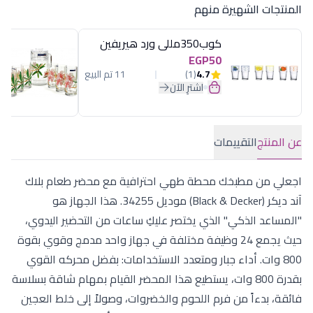
المنتجات الشهيرة منهم
كوب350مللى ورد هيريفين
EGP50
4.7
(1)
11 تم البيع
اشترِ الآن
عن المنتج
التقييمات
اجعلي من مطبخك محطة طهي احترافية مع محضر طعام بلاك
آند ديكر (Black & Decker) موديل 34255. هذا الجهاز هو
"المساعد الذكي" الذي يختصر عليكِ ساعات من التحضير اليدوي،
حيث يجمع 24 وظيفة مختلفة في جهاز واحد مدمج وقوي بقوة
800 وات. أداء جبار ومتعدد الاستخدامات: بفضل محركه القوي
بقدرة 800 وات، يستطيع هذا المحضر القيام بمهام شاقة بسلاسة
فائقة، بدءاً من فرم اللحوم والخضروات، وصولاً إلى خلط العجين