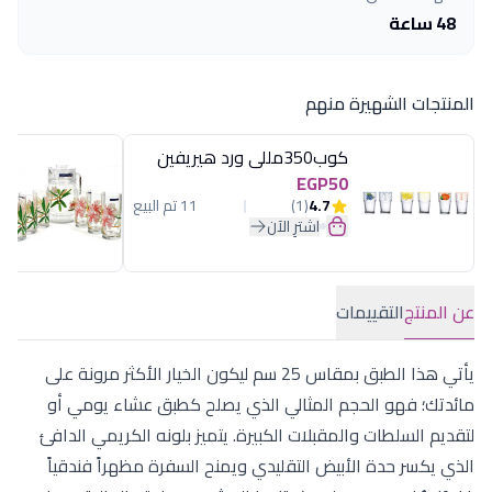
48 ساعة
المنتجات الشهيرة منهم
كوب350مللى ورد هيريفين
EGP50
4.7
(1)
11 تم البيع
اشترِ الآن
عن المنتج
التقييمات
يأتي هذا الطبق بمقاس 25 سم ليكون الخيار الأكثر مرونة على
مائدتك؛ فهو الحجم المثالي الذي يصلح كطبق عشاء يومي أو
لتقديم السلطات والمقبلات الكبيرة. يتميز بلونه الكريمي الدافئ
الذي يكسر حدة الأبيض التقليدي ويمنح السفرة مظهراً فندقياً