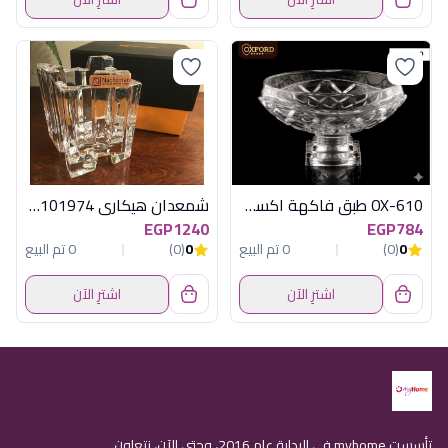
OX-610 طبق فاكهة اكسفورد
شمعدان هيكارى 0666/109/101974
EGP1240
EGP784
0
(0)
0 تم البيع
0
(0)
0 تم البيع
اشترِ الآن
اشترِ الآن
تأسست myhome في البداية عام 2016، وحتى الآن، نتعاون