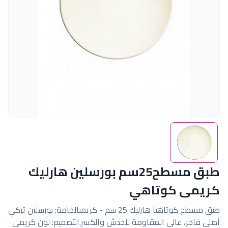
طبق مسطح25سم بورسلين هارليك
كريمى كوتاهي
طبق مسطح كوتاهيا هارليك 25 سم - كريميالخامة: بورسلين تركي
أصلي فاخر، عالي المقاومة للخدش والكسر.التصميم: لون كريمي