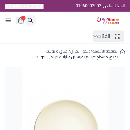
الخط الساخن: 01060002002
English
EGP, EGP
0
الفئات
الصفحة الرئيسية
/
ديكور المنزل
/
أطباق و بولات
/
طبق مسطح25سم بورسلين هارليك كريمى كوتاهي