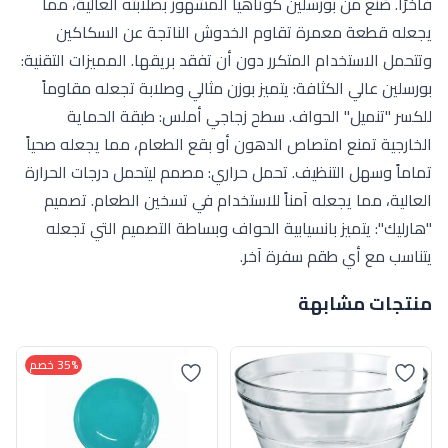
فاخرًا. صُنع من بورسلين كوتاهيا المشهور بصلابته العالية، مما
يجعله قطعة معمرة تقاوم الخدوش الناتجة عن السكاكين
وتتحمل الاستخدام المتكرر دون أن تفقد بريقها. المميزات التقنية:
بورسلين عالي الكثافة: يتميز بوزن مثالي وصلابة تجعله مقاوماً
للكسر "تنميل" الحواف. سطح زجاجي أملس: طبقة الحماية
الخارجية تمنع امتصاص الدهون أو بقع الطعام، مما يجعله صحياً
تماماً وسهل التنظيف. تحمل حراري: مصمم ليتحمل درجات الحرارة
العالية، مما يجعله آمناً للاستخدام في تسخين الطعام. تصميم
"هارليك": يتميز بانسيابية الحواف وبساطة التصميم التي تجعله
يتناسب مع أي طقم سفرة آخر.
منتجات مشابهة
35% خصم