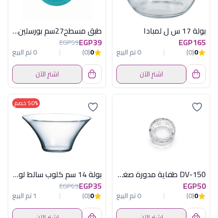
بولة 17 س ل لمبادا
طبق مسطح27سم بورسلين هارليك تركوازكوتاهي
EGP39
EGP165
EGP59
0
(0)
0 تم البيع
0
(0)
0 تم البيع
اشترِ الآن
اشترِ الآن
50% خصم
DV-150 طفاية مدورة صغيرة ديفا
بولة 14 سم كلوب سالط لومينارك فرنساوى
EGP35
EGP50
EGP69
0
(0)
0 تم البيع
0
(0)
1 تم البيع
اشترِ الآن
اشترِ الآن