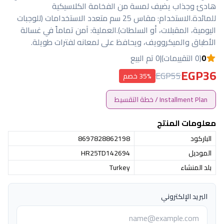
هادئ وجذاب يضيف لمسة من الفخامة الكلاسيكية
للمائدة.الاستخدام: مقاس 25 سم متعدد الاستخدامات (للوجبات
اليومية، المقبلات، أو السلطات).العملية: آمن تماماً في غسالة
الأطباق والميكروويف، ويحافظ على لمعانه لفترات طويلة.
0
(0 التقييمات)
|
0 تم البيع
EGP36
EGP55
35% خصم
Installment Plan / خطة التقسيط
معلومات المنتج
الباركود
8697828862198
الموديل
HR25TD142694
بلد المنشاء
Turkey
البريد الإلكتروني