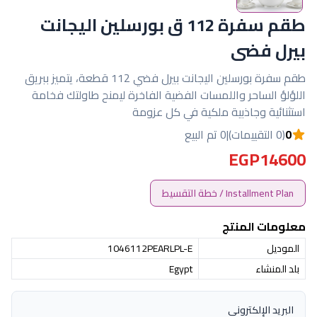
طقم سفرة 112 ق بورسلين اليجانت
بيرل فضى
طقم سفرة بورسلين اليجانت بيرل فضي 112 قطعة، يتميز ببريق
اللؤلؤ الساحر واللمسات الفضية الفاخرة ليمنح طاولتك فخامة
استثنائية وجاذبية ملكية في كل عزومة
0
(0 التقييمات)
|
0 تم البيع
EGP14600
Installment Plan / خطة التقسيط
معلومات المنتج
الموديل
1046112PEARLPL-E
بلد المنشاء
Egypt
البريد الإلكتروني