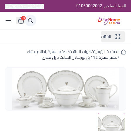
الخط الساخن: 01060002002
English
EGP, EGP
0
الفئات
الصفحة الرئيسية
/
ادوات المائدة
/
اطقم سفرة ,اطقم عشاء
/
طقم سفرة 112 ق بورسلين اليجانت بيرل فضى