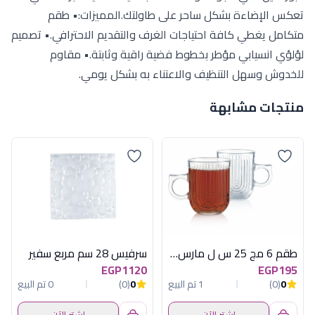
تعكس الإضاءة بشكل ساحر على طاولتك.المميزات:• طقم
متكامل يغطي كافة احتياجات الغرف والتقديم الاحترافي.• تصميم
لؤلؤي انسيابي مؤطر بخطوط فضية راقية وثابتة.• مقاوم
للخدوش وسهل التنظيف والاعتناء به بشكل يومي.
منتجات مشابهة
طقم 6 مج 25 س ل مارس لومينارك اماراتي
سرفيس 28 سم مربع سفير
EGP1120
EGP195
0
(0)
1 تم البيع
0
(0)
0 تم البيع