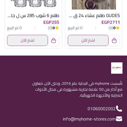
GUDES طقم عشاء 24 ق لامع تركى اكسفورد
طقم 6 شوب 285 س ل جايا باسابتشة
EGP255
EGP2711
0
(0)
0 تم البيع
0
(0)
0 تم البيع
اشترِ الآن
اشترِ الآن
تأسست myhome في البداية عام 2016، وحتى الآن، نتعاون
مع أكثر من 50 علامة تجارية مشهورة في مجال الأدوات
المنزلية والأجهزة الكهربائية.
01060002002
info@myhome-stores.com