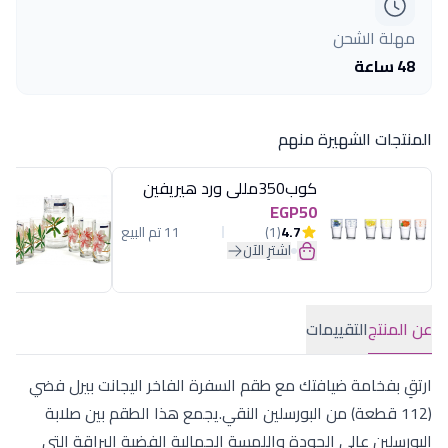
مهلة الشحن
48 ساعة
المنتجات الشهيرة منهم
كوب350مللى ورد هيريفين
EGP50
4.7
(1)
11 تم البيع
اشترِ الآن
عن المنتج
التقييمات
ارتقِ بفخامة ضيافتك مع طقم السفرة الفاخر اليجانت بيرل فضي
(112 قطعة) من البورسلين النقي.يجمع هذا الطقم بين صلابة
البورسلين عالي الجودة واللمسة الجمالية الفضية البراقة التي